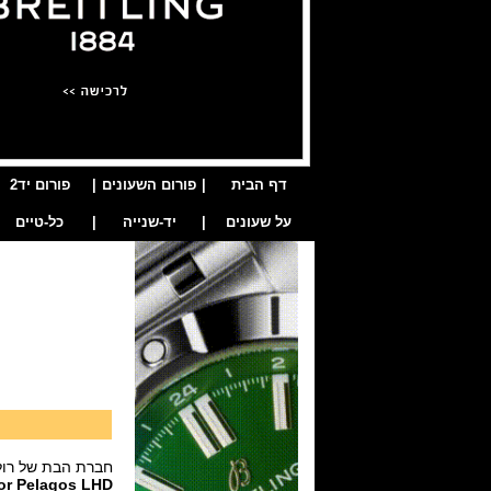
דף הבית
|
פורום השעונים
|
פורום יד2
על שעונים
|
יד-שנייה
|
כל-טיים
חברת הבת של רול
or Pelagos LHD