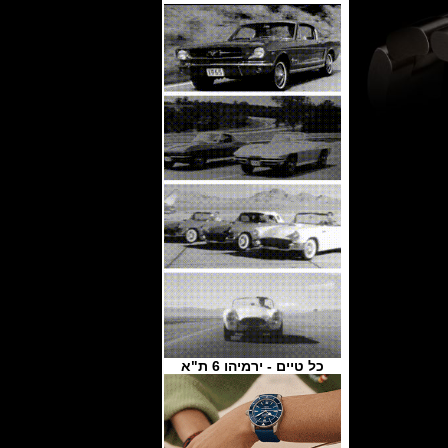
כל טיים - ירמיהו 6 ת"א