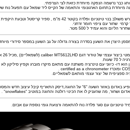
תג כבר נרשמה הנפקה מיוחדת כזאת לצי הצרפתי.
ה מיוחדת בתחום הארגונומי והתאמה של הקייס ליד שמאל עם תפעול נוח של י
השעון בגימור מוברש משולב בנוי טיטניום ופלדה בקוטר 42 מ"מ , ספיר קריסטל וט
רמי שחור עם ציפוי חומר זרחני.
ר הליום והוא עמיד ל 500 מטר.
סמן היצרן את השעון בסדרה בצורה גדולה על גב השעון במספר סידורי מיוחד
טודור דגם caliber MT5612LHD (לשמאליים) ,מכיל 26 אבנים ,פועם
ן הוא דו- כיווני עם טינרציה משתנה עם מתאם מיקרו מוברג וקפיץ סיליקון לא
ציה ספציפית של יצור עצמי מותאם לשמאליים.
6" על החוגה,דיסק התאריף קיבל עיצוב חדש והמספרים מוצגים
ושחור, מה שהעניק לו את הכינוי רולטה והחוגה במוטיב "snowflakes" .
יד טיטניום עם סגר פלדה נוח להתאמה ורצועת גומי נוספת עם אבזם.