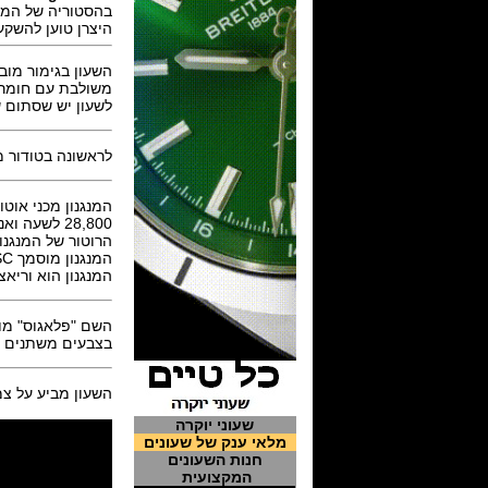
בהסטוריה של המו
היצרן טוען להשקע
משולבת עם חומר ק
לשעון יש שסתום שחרו
לראשונה בטודור מ
המנגנון מכני אוטומטי ביצור עצמי של 
28,800 לשעה ואנרגיה ל 70 שעות.
הרוטור של המנגנו
המנגנון מוסמך COSC ומוכרז certified as a chronometer .
המנגנון הוא וריא
השם "פלאגוס" מופיע באדום באזור השעה "
בצבעים משתנים אדום 
השעון מביע על צמ
שעוני יוקרה
מלאי ענק של שעונים
חנות השעונים
המקצועית