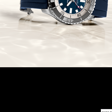
(24/09/2021)
אודמר פיגה רויאל אוק בלוח שנה
נצחי Audemars Piguet Royal
Oak Perpetual Calendar
Titanium
(22/09/2021)
יגר לה קולטורה ריברסו מיניט רפיטר
Jaeger-LeCoultre Reverso
Tribute Minute Repeater
(21/09/2021)
אודמר פיגה קוד Audemars Piguet
Tourbillon Code 11.59
Openworked
(20/09/2021)
אוריס צלילה אפור Oris Divers
Sixty-Five Grey 40
(20/09/2021)
פנראיי קרבוטק מיוחד Officine
Panerai Luminor Marina
Carbotech Blu Notte
(19/09/2021)
בל אנד רוס Bell & Ross BR 05
GMT
(14/09/2021)
אודמר פיגה מיניט רפיטר