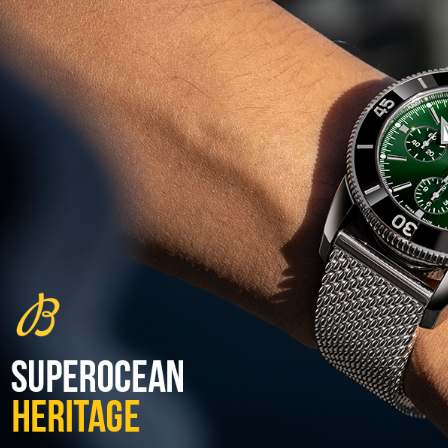
שעון צלילה פורטיס Fortis
Marinemaster M-44 Diver
(14/10/2021)
גרובל פורסיי זמן כדור הארץ
Greubel Forsey GMT Earth Final
Edition
(13/10/2021)
סייקו טרטל Seiko Prospex Sea
Turtle U.S. Special Edition
(11/10/2021)
אדוקס עם ב.מ.וו Edox and BMW
M Motorsports
(10/10/2021)
זניט נשים Zenith Chronomaster
Original
(08/10/2021)
אודמר פיגה קונספט Audemars
Piguet Royal Oak Concept
Flying Tourbillon
(07/10/2021)
אוריס מהדורת מטוסים מיוחדת Oris
Big Crown ProPilot Rega Fleet
(04/10/2021)
זניט מהדרות בוטיק Zenith