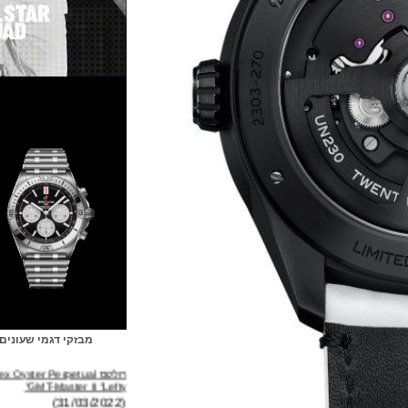
מבזקי דגמי שעונים
רולקס Rolex Oyster Perpetual
GMT-Master II "Lefty"
(31/03/2022)