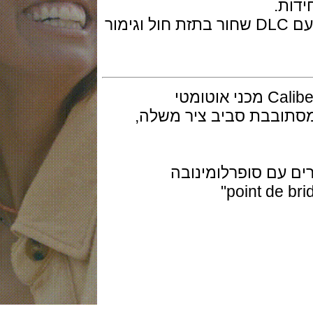
השעון בקוטר 43 מ"מ מארז: טיטניום עם DLC שחור בתזת חול וגימור
בבת סביב ציר משלה,