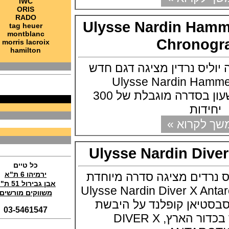
IWC
בל אנד רוס Bell & Ross BR 05
ORIS
Chrono White Hawk
RADO
(17/11/2021)
Ulysse Nardin H
tag heuer
montblanc
אדוקס Edox Skydiver Vintage
Chrono
morris lacroix
(15/11/2021)
hamilton
בלנקפיין Blancpain Air Command
Flyback Chronograph
יס נרדין מציגה דגם חדש
(14/11/2021)
Ulysse Nardin H
טודור לצי הצרפתי Tudor Pelagos
FXD Marine Nationale
Chronograph השעון בסדרה מוגבלת של 300
(11/11/2021)
דות
ג'ירארד פרגו אסטון מרטין Girard-
Perregaux Laureato Chrono
קרוא »
Aston Martin Edition
(04/11/2021)
בריגה טוריבלון 2022 Breguet
Ulysse Nardin Di
Classique Tourbillon Extra-Plat
Anniversaire
כל טיים
(01/11/2021)
דים מציגה סדרה מיוחדת
ירמיהו 6 ת"א
אבן גבירול 51 ת"א
סדרת טופ גאן 2022 IWC Big Pilot
Ulysse Nardin Diver X Antarctica
Perpetual Calendar Top Gun
משווקים מורשים
(31/10/2021)
טיאן קופלנד על היבשת
03-5461547
אומגה אולימפיאדת החורף בסין
דרומית ביותר בכדור הארץ, DIVER X
Omega Seamaster Aqua Terra
Beijing 2022