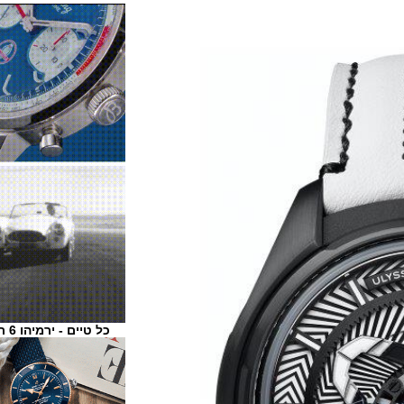
כל טיים - ירמיהו 6 ת"א