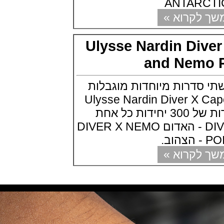
ANTAR
(29/10/2021)
קרוא »
פנראיי כרונוגרף Officine Panerai
Submersible Chrono Flyback
Mike Horn Edition
Ulysse Nardin Di
(28/10/2021)
גלאסהוטה אורגילנל 2022
and Nem
Glashutte Original Senator
Excellence Perpetual Calendar
(27/10/2021)
 סדרות מיוחדות מוגבלות
פרלה 2022Perrelet Lab
Peripheral Dual Time Big Date
Ulysse Nardin Diver 
(26/10/2021)
Point שתי מהדורות של 300 יחידות כל אחת
ורסצ'ה כרונוגרף Versace Icon
DIVER X CAPE HORN - האדום DIVER X NEMO
Active Chronograph
(25/10/2021)
בלנקפיין Blancpain Fifty Fathoms
Bathyscaphe Bucherer Blue
קרוא »
(24/10/2021)
שעון IWC Chronograph Edition
IWC x Hot Wheels Racing Works
(19/10/2021)
פטק פיליפ כרונוגרף 2022Patek
Philippe Chronograph
Complications
(17/10/2021)