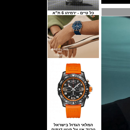
כל טיים - ירמיהו 6 ת"א
המלאי הגדול בישראל
טרייד אין על מגוון דגמים