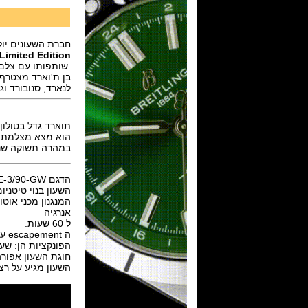
חברת השעונים יול
Limited Edition
שותפותו עם צלם ח
לנארד, סנובורד ו
תוארד גדל בטולון
הוא מצא מצלמת קו
במהרה תשוקה שני
הדגם Great White Limited Edition Ref. 1183-170LE-3/90-GW
השעון בנוי טיטניום בקורט 44 מ"מ ,ספיר קריסט
אנרגיה
ל 60 שעות.
ה escapement עשוי DIAMonSIL והקפיץ מסיליקון
הפונקציות הן: שעו
חוגת השעון אפורה
השעון מגיע על רצו