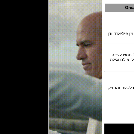
Grea
ו, רומן פיליארד ודן
ל חמש עשרה,
 פילם וגילה
ם caliber UN-118 עם 50 אבני רובי, פועם 28,800 פעימות לשעה ומחזיק