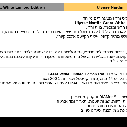
t White Limited Edition
Ulysse Nardin
יס נרדין מציגה דגם מיוחד
Ulysse Nardin Great White 
דש ומוכשר: בן ת'ורד..
בן ת'וארד מצטרף לארמדה של UN לצד הצולל החופשי והצלם פרד בייל, סבסטיאן דסטרמ
גולש מתיה קרפל ואליף הקייטס אלכס קיזרז.
, בדרום צרפת, ליד מרסייו,את הגלישה גילה בגיל שמונה בלבד. בסביבות בגי
לנוע ישנה בעליית הגג של בית משפחתו. מסקרנות הוא קנה לעצמו כמה גלילי
יה: צילום.
ל ועמידות ל 300 מטר.
המנגנון מכני אוטומטי ביצור עצמי דג
ת, דקות, שניות קטנות, תאריך ומד אנרגיה .
 והמחוגים בחומר זרחני .
עת גומי לבנה וסגר טיטניום.