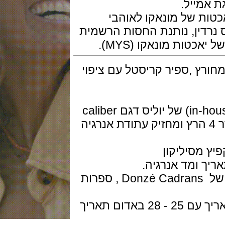
 של מונאקו לאוהבי
דין, נותנת החסות הרשמית
 מונאקו (MYS).
42 מ"מ,בזל מחורץ ,ספיר קריסטל עם ציפוי
המנגנון מכני אוטומטי ביצור עצמי (in-house) של יוליס דגם caliber
UN- עם 25 אבני רובי, פועם בתדר 4 הרץ ומחזיק עתודת אנרגיה
 ומד אנרגיה.
חוגת השעון אמייל Grand Feu ביצור של Donzé Cadrans , ספרות
תאריך מופע יאכטות מונקו וחלונית תאריך עם 25 - 28 באדום תאריך