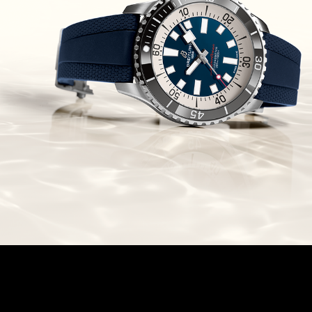
Chronomaster Original Boutique
Edition
(03/10/2021)
בל אנד רוס יהלומים Bell & Ross
BR 05 Diamond
(01/10/2021)
סייקו כרונוגרף Seiko Speed Timer
Automatic Chronograph
(30/09/2021)
יוליס נרדין Ulysse Nardin Marine
Megayacht
(29/09/2021)
בל אנד רוס שעון זהב שילדי Bell &
Ross BR 05 Skeleton Gold
(28/09/2021)
יוליס נרדין Ulysse Nardin Diver
Chrono 44 Monaco Yacht Show
(27/09/2021)
פנראי חוגה ומנגנון שילדי Officine
Panerai Submersible S
BRABUS Shadow Black Ops
השעון בסדרה מוגבלת ש
(26/09/2021)
אומגה כרונוסקופ Omega
Speedmaster Chronoscope