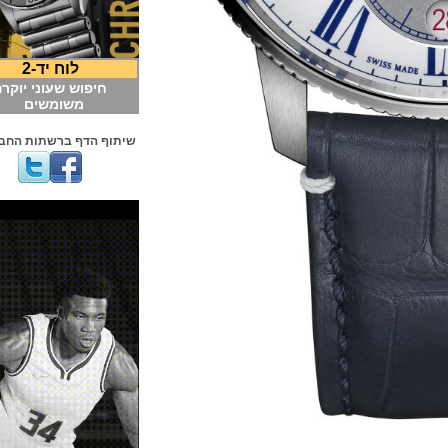
לוח יד-2
חיפוש שעוני יוקרה
משומשים
שיתוף הדף ברשתות החברתיות