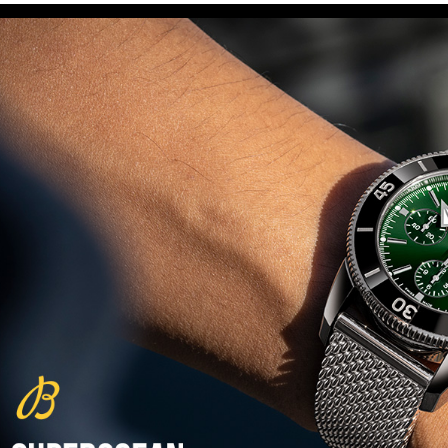
(29/10/2021)
פנראיי כרונוגרף Officine Panerai
Submersible Chrono Flyback
Mike Horn Edition
(28/10/2021)
גלאסהוטה אורגילנל 2022
Glashutte Original Senator
Excellence Perpetual Calendar
(27/10/2021)
פרלה 2022Perrelet Lab
Peripheral Dual Time Big Date
(26/10/2021)
ורסצ'ה כרונוגרף Versace Icon
Active Chronograph
(25/10/2021)
בלנקפיין Blancpain Fifty Fathoms
Bathyscaphe Bucherer Blue
(24/10/2021)
שעון IWC Chronograph Edition
IWC x Hot Wheels Racing Works
(19/10/2021)
פטק פיליפ כרונוגרף 2022Patek
Philippe Chronograph
Complications
(17/10/2021)