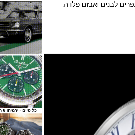
 לבנים ואבזם פלדה.
כל טיים - ירמיהו 6 ת"א