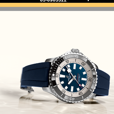
(10/10/2021)
זניט נשים Zenith Chronomaster
Original
(08/10/2021)
אודמר פיגה קונספט Audemars
Piguet Royal Oak Concept
Flying Tourbillon
(07/10/2021)
אוריס מהדורת מטוסים מיוחדת Oris
Big Crown ProPilot Rega Fleet
(04/10/2021)
זניט מהדרות בוטיק Zenith
Chronomaster Original Boutique
Edition
(03/10/2021)
בל אנד רוס יהלומים Bell & Ross
BR 05 Diamond
(01/10/2021)
סייקו כרונוגרף Seiko Speed Timer
Automatic Chronograph
(30/09/2021)
יוליס נרדין Ulysse Nardin Marine
Megayacht
(29/09/2021)