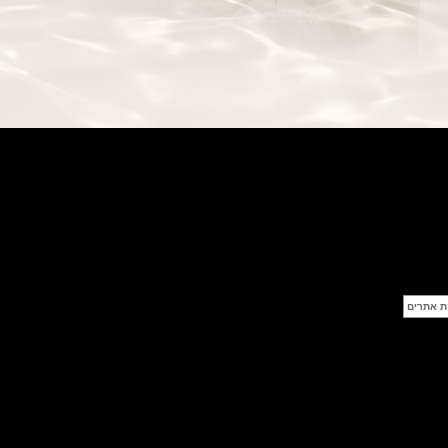
בל אנד רוס שעון זהב שילדי Bell &
Ross BR 05 Skeleton Gold
(28/09/2021)
יוליס נרדין Ulysse Nardin Diver
Chrono 44 Monaco Yacht Show
(27/09/2021)
פנראי חוגה ומנגנון שילדי Officine
Panerai Submersible S
BRABUS Shadow Black Ops
השעון בסדרה מוגבלת ש
(26/09/2021)
אומגה כרונוסקופ Omega
Speedmaster Chronoscope
(24/09/2021)
אודמר פיגה רויאל אוק בלוח שנה
נצחי Audemars Piguet Royal
Oak Perpetual Calendar
Titanium
(22/09/2021)
יגר לה קולטורה ריברסו מיניט רפיטר
Jaeger-LeCoultre Reverso
Tribute Minute Repeater
(21/09/2021)
אודמר פיגה קוד Audemars Piguet
Tourbillon Code 11.59
Openworked