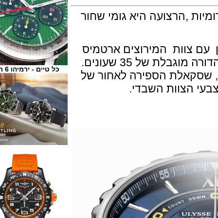
ת ,הרצועה היא גומי שחור
ם צוות המירוצים ארטמיס
על גביע ה -35 באמריקה, יצרה גם מהדורה מוגבלת של 35 שעונים.
כל טיים - ירמיהו 6 ת"א
מייל שחורה Champlevé , שסקאלת הספירה לאחור של
הצוות השבדי.