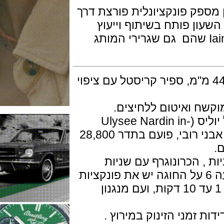
 נרדין מספק פונקציונלית פורצת דרך
ן פותח בשיתוף וייעוץ
ועי של Loïck Peyron ו Iain Percy שהם גם שגרירי המותג
שעון בנוי פלדת אל חלד בקוטר 44 מ"מ, ספיר קריסטל עם ציפוי
המנגנון מכני אוטומטי ביצור עצמי של יוליס (Ulysee Nardin in-
house) דגם caliber UN-155 עם 53 אבני רובי, פועם בתדר 28,800
 הכרונוגרף עם שניות
רכזיות עד 12 שעות ו 60 דקות בשעה 6 על החוגה יש את פונקציות
ה Regatta: הטיימר כי ניתן להגדיר מ 1 עד 10 דקות, ועם מנגנון
ני הזינוק במירוץ .