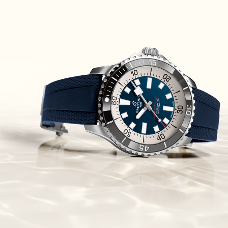
Piguet Royal Oak Concept
Flying Tourbillon
(07/10/2021)
אוריס מהדורת מטוסים מיוחדת Oris
Big Crown ProPilot Rega Fleet
(04/10/2021)
זניט מהדרות בוטיק Zenith
Chronomaster Original Boutique
Edition
(03/10/2021)
בל אנד רוס יהלומים Bell & Ross
BR 05 Diamond
(01/10/2021)
סייקו כרונוגרף Seiko Speed Timer
Automatic Chronograph
(30/09/2021)
יוליס נרדין Ulysse Nardin Marine
Megayacht
(29/09/2021)
בל אנד רוס שעון זהב שילדי Bell &
Ross BR 05 Skeleton Gold
(28/09/2021)
יוליס נרדין Ulysse Nardin Diver
Chrono 44 Monaco Yacht Show
(27/09/2021)