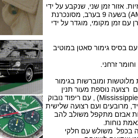
אזור זמן שני, שנקבע על ידי
הכתר. אינדיקציה ליום / לילה (AM / PM) בשעה 9 בערב, מסונכרנת
שעה 6, מסונכרן עם זמן מקומי, מוגדר על ידי
סיס גימור סאטן במוטיב
וטשות ומוברשות בגימור
עה נוספת מעור תנין
שחור של מיסיסיפיניס (Mississippiensis alligator) , עם ריפוד נובוק
רובעים ועם רצועה שלישית
בזם מתקפל משולב להב
נוחות.
פל משולש עם חלקי