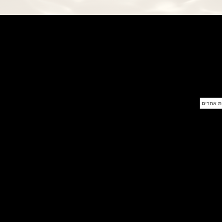
פנראי חוגה ומנגנון שילדי Officine
Panerai Submersible S
BRABUS Shadow Black Ops
השעון בסדרה מוגבלת ש
(26/09/2021)
אומגה כרונוסקופ Omega
Speedmaster Chronoscope
(24/09/2021)
אודמר פיגה רויאל אוק בלוח שנה
נצחי Audemars Piguet Royal
Oak Perpetual Calendar
Titanium
(22/09/2021)
יגר לה קולטורה ריברסו מיניט רפיטר
Jaeger-LeCoultre Reverso
Tribute Minute Repeater
(21/09/2021)
אודמר פיגה קוד Audemars Piguet
Tourbillon Code 11.59
Openworked
(20/09/2021)
אוריס צלילה אפור Oris Divers
Sixty-Five Grey 40
(20/09/2021)
פנראיי קרבוטק מיוחד Officine