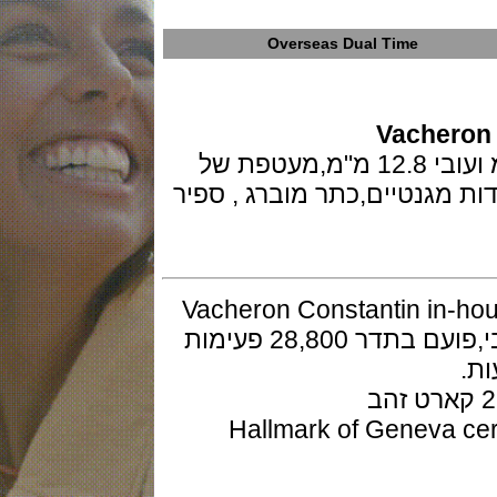
Overseas Dual Time
Vache
השעון בפלדת אל חלד בקוטר 41 מ"מ ועובי 12.8 מ"מ,מעטפת של
גנטיים,כתר מוברג , ספיר
וטומטי ביצור עצמי Vacheron Constantin in-house
דגם caliber 5110DT עם 37 אבני רובי,פועם בתדר 28,800 פעימות
ת ג'נבה - Hallmark of Geneva certified