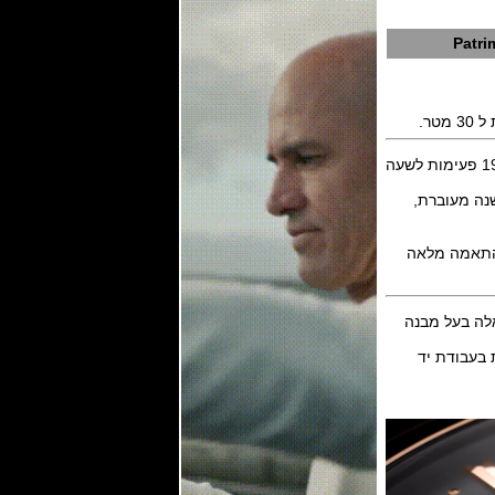
Patri
המנגנון מכני אוטומטי ביצור עצמי של ושרון דגם caliber 1120 QP עם 36 אבני רובי,פועם 19,800 פעימות לשעה
אלה בעל מבנה