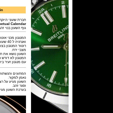
in
חברת שעוני היוקרה 
petual Calendar
גוף השעון בנוי זהב מלא 18K בקוטר 41 מ"מ ועובי 8.9 מ"מ,ספיר קריסטל עם
ואנרגיה ל 40 שעות.
רוטור המנגנון בצורת צ
מצבי ירח.
השעון נושא את חו
המנגנון לא דורש כיול עד 1 למרץ 2100 יודע להתמודד עם חודשים של 28 ,
עם מנגנון זעיר ביותר רק 5
המחוגים והנשתות 
נאמן למקור.
השעון מגיע על רצועת תנין שחורה (piensis alligator
וסגר זהב.
בערכת השעון מגיע 