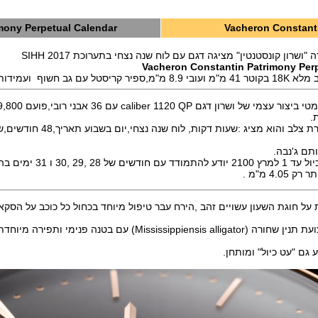
mony Perpetual Calendar
Vacheron Constant
"ושרון קונסטנטין" מציגה דגם עם לוח שנה נצחי בתערוכת SIHH 2017
Vacheron Constantin Patrimony Per
 גב חשוף ועמידות ל 30 מטר.
לב והוא מציג :שעות דקות, לוח שנה נצחי,יום בשבוע תאריך,48 חודשים,שנה מעוברת,
תם ג'נבה.
29 ,30 ו 31 ימים בהתאמה מלאה
4.0 מ"מ .
על חוגת השעון עשויים זהב ,הירח עבר טיפול מיוחד בכחול כל כוכב על הסק
Mississip) עם בטנה פנימי ותפירה מיוחדת בעבודת יד
גם "עט כיול" ומותחן.