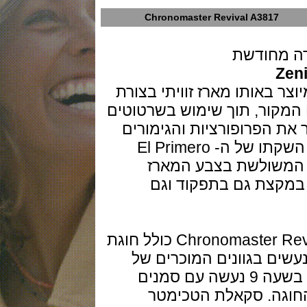
Chronomaster Revival A3817
מחודשת
Chronomaster Revi מיוצר באותו מארז זוויתי בצורת
ור, תוך שימוש בשרטוטים
הפרופורציות והגימורים
המקוריים. זניט חיכתה שנתיים לאחר השקתו של ה- El Primero
ה המשולשת בצבע המארז
צת גם בתפקוד וגם
כמו אבותיו משנת 1971, Chronomaster Revival A3817 כולל חוגת
 בגוונים המוכרים של
אפור וכחול, כאשר מונה השניות פועל בשעה 9 נעשה עם סמנים
ה. סקאלת הטכימטר