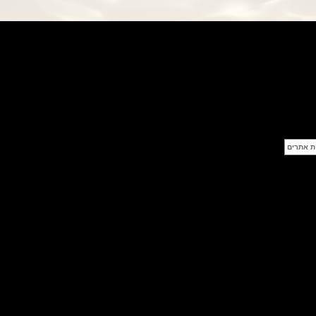
פנראי חוגה ומנגנון שילדי Officine
Panerai Submersible S
BRABUS Shadow Black Ops
השעון בסדרה מוגבלת ש
(26/09/2021)
אומגה כרונוסקופ Omega
Speedmaster Chronoscope
(24/09/2021)
אודמר פיגה רויאל אוק בלוח שנה
נצחי Audemars Piguet Royal
Oak Perpetual Calendar
Titanium
(22/09/2021)
יגר לה קולטורה ריברסו מיניט רפיטר
Jaeger-LeCoultre Reverso
Tribute Minute Repeater
(21/09/2021)
אודמר פיגה קוד Audemars Piguet
Tourbillon Code 11.59
Openworked
(20/09/2021)
אוריס צלילה אפור Oris Divers
Sixty-Five Grey 40
(20/09/2021)
פנראיי קרבוטק מיוחד Officine