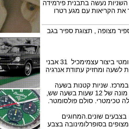
יות נעשה בתבנית פירמידה
הקריאות עם מגע רטרו
מ. גביש ספיר מצופה , תצוגת ספיר בגב
מנגנון קליבר אל-פרימו 400 מכני אוטומטי ביצור עצמימכיל 31 אבני
בוה 36,000 פעימות לשעה ומחזיק עתודת אנרגיה
כז. שניות קטנות בשעה
תשע. כרונוגרף: מחוג כרונוגרף מרכזי, מונה של 12 שעות בשעה שש,
לה טכימטרי. סולם פולסומטר.
עים שונים.המחוגים
פים בסופרלומינובה בצבע