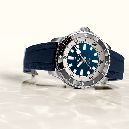
Piguet Royal Oak Concept
Flying Tourbillon
(07/10/2021)
אוריס מהדורת מטוסים מיוחדת Oris
Big Crown ProPilot Rega Fleet
(04/10/2021)
זניט מהדרות בוטיק Zenith
Chronomaster Original Boutique
Edition
(03/10/2021)
בל אנד רוס יהלומים Bell & Ross
BR 05 Diamond
(01/10/2021)
סייקו כרונוגרף Seiko Speed Timer
Automatic Chronograph
(30/09/2021)
יוליס נרדין Ulysse Nardin Marine
Megayacht
(29/09/2021)
בל אנד רוס שעון זהב שילדי Bell &
Ross BR 05 Skeleton Gold
(28/09/2021)
יוליס נרדין Ulysse Nardin Diver
Chrono 44 Monaco Yacht Show
(27/09/2021)