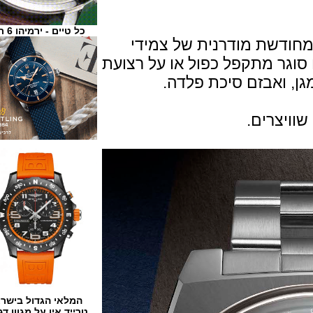
כל טיים - ירמיהו 6 ת"א
שת מודרנית של צמידי
ור משנת 1969) עם סוגר מתקפל כפול או על רצועת
ואבזם סיכת פלדה.
המלאי הגדול בישראל
טרייד אין על מגוון דגמים