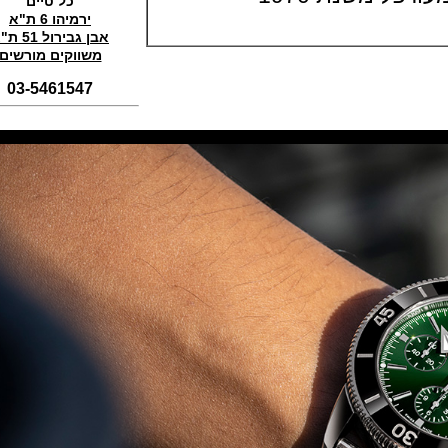
כל טיים
(01/11/2021)
ירמיהו 6 ת"א
אבן גבירול 51 ת"א
סדרת טופ גאן 2022 IWC Big Pilot
Perpetual Calendar Top Gun
משווקים מורשים
(31/10/2021)
03-5461547
אומגה אולימפיאדת החורף בסין
Omega Seamaster Aqua Terra
Beijing 2022
(29/10/2021)
פנראיי כרונוגרף Officine Panerai
Submersible Chrono Flyback
Mike Horn Edition
(28/10/2021)
גלאסהוטה אורגילנל 2022
Glashutte Original Senator
Excellence Perpetual Calendar
(27/10/2021)
פרלה 2022Perrelet Lab
Peripheral Dual Time Big Date
(26/10/2021)
ורסצ'ה כרונוגרף Versace Icon
Active Chronograph
(25/10/2021)
בלנקפיין Blancpain Fifty Fathoms
Bathyscaphe Bucherer Blue
(24/10/2021)