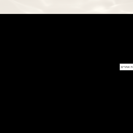
דוקסה לבן DOXA SUB 200
Whitepearl
(14/07/2021)
בל אנד רוס Bell & Ross BR 03-94
Patrouille de France
(13/07/2021)
אומגה לאולימפיאדת טוקיו 2020
Omega Seamaster Aqua Terra
Tokyo
(09/07/2021)
פנראי ג'ימי צ'ין Officine Panerai
Submersible Chrono Flyback
Jimmy Chin Editions
(08/07/2021)
שען אודמר פיגה Audemars Piguet
Royal Oak Frosted Gold 34
(08/07/2021)
אודמר פיגה Audemars Piguet
Royal Oak Black Ceramic 34
(07/07/2021)
יגר לה קולטורה Jaeger-LeCoultre
Reverso Tribute Enamel
(06/07/2021)
בריגה ONLY WATCH 2021