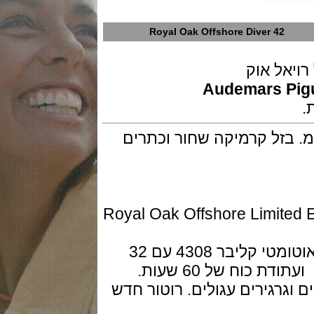
Royal Oak Offshore Diver 42
ל אוק
Audemar
 לבן 18 קראט, 42 מ"מ. בזל קרמיקה שחור וכתרים
 עם Royal Oak Offshore Limited Edition of
מנגנון של -Audemars-Piguet מכני אוטומטי קליבר 4308 עם 32
רגירים עגולים. רוטור חדש