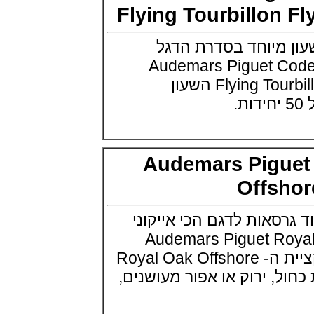
פנראי חוגה ומנגנון שילדי Officine
Flying Tourbillo
Panerai Submersible S
BRABUS Shadow Black Ops
השעון בסדרה מוגבלת ש
 מיוחד בסדרת הדגל
(26/09/2021)
Audemars Piguet Code 11
אומגה כרונוסקופ Omega
Speedmaster Chronoscope
Flying Tourbillon Flyback Chrono השעון
(24/09/2021)
אודמר פיגה רויאל אוק בלוח שנה
נצחי Audemars Piguet Royal
Oak Perpetual Calendar
Titanium
(22/09/2021)
Audemars Pigu
יגר לה קולטורה ריברסו מיניט רפיטר
Jaeger-LeCoultre Reverso
Offs
Tribute Minute Repeater
(21/09/2021)
סאות לדגם הכי אייקוני
אודמר פיגה קוד Audemars Piguet
Tourbillon Code 11.59
Audemars Piguet Roy
Openworked
(20/09/2021)
מציעה כעת את קולקציית ה- Royal Oak Offshore
אוריס צלילה אפור Oris Divers
 ירוק או אפור מעושנים,
Sixty-Five Grey 40
(20/09/2021)
פנראיי קרבוטק מיוחד Officine