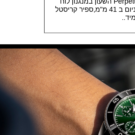
Perpetual Calendar China השעון במנגנון לוח
אופשור Audemars Piguet Royal
Oak Offshore Collections 2021
שנה נצחי בקייס טיטניום ב 41 מ"מ,ספיר קריסטל
(02/09/2021)
אודמר פיגה 2021 רויאל אוק
אופשור Audemars Piguet Royal
Oak Offshore Collections 2021
(02/09/2021)
ברייטלניג מכוניות קלאסיות
Breitling Top Time Classic Cars
Collection
(01/09/2021)
יוליס נרדין Ulysse Nardin Marine
Torpilleur Collection
(31/08/2021)
אוריס אופסיס הדייט Oris Aquis
Date Upcycle
(31/08/2021)
זניט Zenith Defy 21 Patrick
Mouratoglou Edition
(27/08/2021)
שעוני IWC בחלל IWC Pilot
Chronograph Ceramic
Inspiration4
(27/08/2021)
גרנד סייקו Grand Seiko Spring