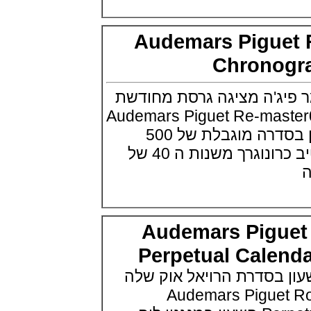
Panerai Luminor Marina
Carbotech Blu Notte
(19/09/2021)
Audemars Pigu
בל אנד רוס Bell & Ross BR 05
GMT
Chrono
(14/09/2021)
אודמר פיגה מיניט רפיטר
Audemars Piguet Royal Oak
ג'ה מציגה גרסת מחודשת
Minute Repeater Supersonnerie
(14/09/2021)
וני שלה Audemars Piguet Re-master01
שעון IWC לצי האמריקאי ארה"ב
Chronograph השעון בסדרה מוגבלת של 500
IWC Pilot Watch Chronographs
for the U.S. Navy
יחידות. העיצוב במוטיב כרונוגרך משנות ה 40 של
(13/09/2021)
שופארד מילה מילה פורשה
Chopard Mille Miglia GTS
Luftgekühlt Edition
(12/09/2021)
Audemars Pigu
מידו צלילה Mido Ocean Star
200C
(05/09/2021)
Perpetual Cale
IWC שאפהאוזן קרמי IWC Pilot
 בסדרת הרויאל אוק שלה
Automatic Blue Ceramic
(05/09/2021)
Audemars Piguet Roya
אודמר פיגה 2021 רויאל אוק