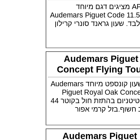
Flying Tourbillon
 שעוני היוקרה AP מציגים דגם מיוחד
(07/10/2021)
Audemars Piguet Code 
אוריס מהדורת מטוסים מיוחדת Oris
בלבד. שעון גראנד סונרי קרילון
Big Crown ProPilot Rega Fleet
(04/10/2021)
זניט מהדרות בוטיק Zenith
Chronomaster Original Boutique
Edition
(03/10/2021)
Audemars Pigu
בל אנד רוס יהלומים Bell & Ross
BR 05 Diamond
(01/10/2021)
Concept Flying 
סייקו כרונוגרף Seiko Speed Timer
Automatic Chronograph
אודמר פיג'ה מציגה שעון קונספט מיוחד Audemars
(30/09/2021)
Piguet Royal Oak Co
יוליס נרדין Ulysse Nardin Marine
Megayacht
GMT גוף השעון בנוי טיטניום בהתזת חול בקוטר 44
(29/09/2021)
ף.בזל קרמי אפור
בל אנד רוס שעון זהב שילדי Bell &
Ross BR 05 Skeleton Gold
(28/09/2021)
יוליס נרדין Ulysse Nardin Diver
Chrono 44 Monaco Yacht Show
Audemars Pigu
(27/09/2021)