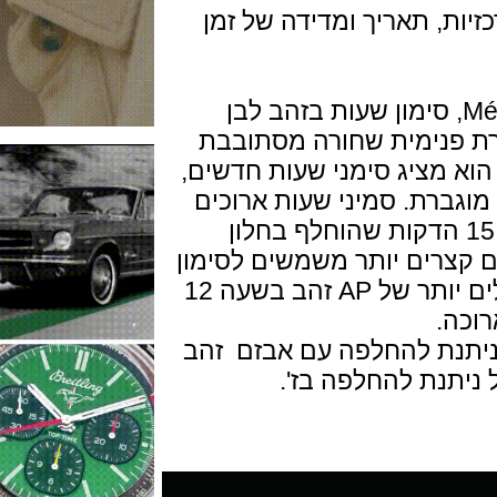
, תאריך ומדידה של זמן
ה שחורה עם דפוס Méga Tapisserie, סימון שעות בזהב לבן
 פנימית שחורה מסתובבת
ע בז'. הוא מציג סימני שעות חדשים,
רת. סמיני שעות ארוכים
נים את רבע השעות (למעט סימן 15 הדקות שהוחלף בחלון
רים יותר משמשים לסימון
מרווחי 5 הדקות. ראשי התיבות הגדולים יותר של AP זהב בשעה 12
.
נת להחלפה עם אבזם זהב