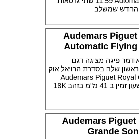
11.59 Automatic Flying Tourbillon שתי גרסאות
שעון IWC Chronograph Edition
דש שמשלב
IWC x Hot Wheels Racing Works
(19/10/2021)
פטק פיליפ כרונוגרף 2022Patek
Philippe Chronograph
Complications
Audemars Pigu
(17/10/2021)
Automatic Flyi
שעון צלילה פורטיס Fortis
Marinemaster M-44 Diver
(14/10/2021)
ר פיגה מציגה דגם
גרובל פורסיי זמן כדור הארץ
Greubel Forsey GMT Earth Final
ון שלה בסדרת הרויאל אוק
Edition
(13/10/2021)
Audemars Piguet Roya
סייקו טרטל Seiko Prospex Sea
Flying Tourbillon השעון זמין ב 41 מ"מ בזהב 18K
Turtle U.S. Special Edition
(11/10/2021)
אדוקס עם ב.מ.וו Edox and BMW
M Motorsports
(10/10/2021)
זניט נשים Zenith Chronomaster
Audemars Pigu
Original
(08/10/2021)
Grande S
אודמר פיגה קונספט Audemars
Piguet Royal Oak Concept