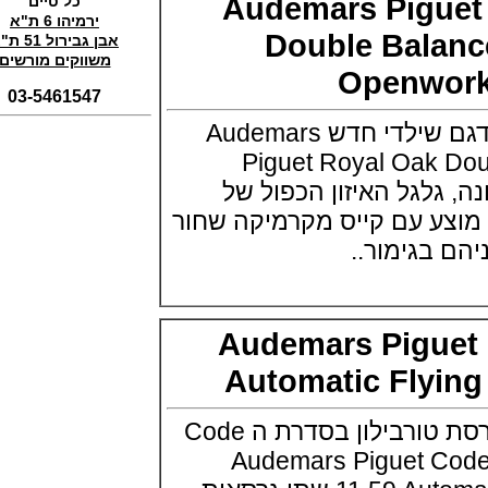
Audemars Pigu
כל טיים
(01/11/2021)
ירמיהו 6 ת"א
סדרת טופ גאן 2022 IWC Big Pilot
Double Bal
אבן גבירול 51 ת"א
Perpetual Calendar Top Gun
משווקים מורשים
(31/10/2021)
Openw
אומגה אולימפיאדת החורף בסין
03-5461547
Omega Seamaster Aqua Terra
Beijing 2022
אודמר פיג'ה מציגים דגם שילדי חדש Audemars
(29/10/2021)
Piguet Royal Oak
פנראיי כרונוגרף Officine Panerai
שונה, גלגל האיזון הכפול של
Submersible Chrono Flyback
Mike Horn Edition
צע עם קייס מקרמיקה שחור
(28/10/2021)
בגימור..
גלאסהוטה אורגילנל 2022
Glashutte Original Senator
Excellence Perpetual Calendar
(27/10/2021)
פרלה 2022Perrelet Lab
Audemars Pigu
Peripheral Dual Time Big Date
(26/10/2021)
Automatic Flyi
ורסצ'ה כרונוגרף Versace Icon
Active Chronograph
(25/10/2021)
אודמר פיגה מציגה גרסת טורבילון בסדרת ה Code
בלנקפיין Blancpain Fifty Fathoms
חדשה שלה Audemars Piguet Code
Bathyscaphe Bucherer Blue
(24/10/2021)