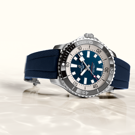
מוריס לקרואה Maurice Lacroix
Eliros 25th Anniversary
(27/07/2021)
יגר לה קולטורה Jaeger-LeCoultre
Rendez-Vous Dazzling Moon
Lazura
(26/07/2021)
פנראי רדיומיר Officine Panerai
Radiomir Eilean
(25/07/2021)
בריגה לנשים Breguet Reine de
Naples 8938
(22/07/2021)
גראהם Graham Fortress
Monopusher Chrono
(20/07/2021)
שופאד גולף Chopard Happy
Sport Golf Edition
(19/07/2021)
ריצ'רד מייל Richard Mille RM 029
Le Mans Classic
(16/07/2021)
יגר לה קולטורה 1,104 יהלומים בסך
כולל של 7.84 קראט
(15/07/2021)