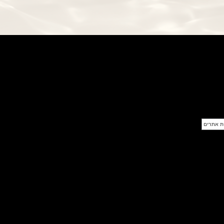
Eliros 25th Anniversary
(27/07/2021)
יגר לה קולטורה Jaeger-LeCoultre
Rendez-Vous Dazzling Moon
Lazura
(26/07/2021)
פנראי רדיומיר Officine Panerai
Radiomir Eilean
(25/07/2021)
בריגה לנשים Breguet Reine de
Naples 8938
(22/07/2021)
גראהם Graham Fortress
Monopusher Chrono
(20/07/2021)
שופאד גולף Chopard Happy
Sport Golf Edition
(19/07/2021)
ריצ'רד מייל Richard Mille RM 029
Le Mans Classic
(16/07/2021)
יגר לה קולטורה 1,104 יהלומים בסך
כולל של 7.84 קראט
(15/07/2021)