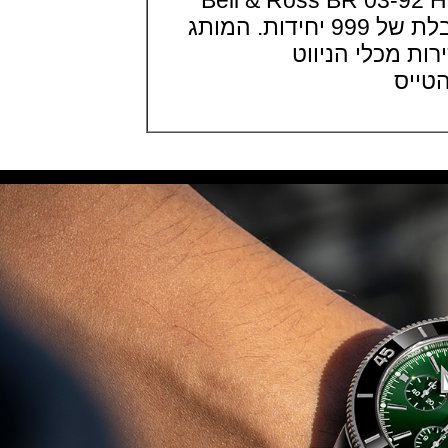
 Bell & Ross BR 03-92 H.U.D
Carbotech Blu Notte
(19/09/2021)
השעון במהדורה מוגבלת של 999 יחידות. המותג
בל אנד רוס Bell & Ross BR 05
כלי הניווט
GMT
(14/09/2021)
ס
אודמר פיגה מיניט רפיטר
Audemars Piguet Royal Oak
Minute Repeater Supersonnerie
(14/09/2021)
שעון IWC לצי האמריקאי ארה"ב
IWC Pilot Watch Chronographs
for the U.S. Navy
(13/09/2021)
שופארד מילה מילה פורשה
Chopard Mille Miglia GTS
Luftgekühlt Edition
(12/09/2021)
מידו צלילה Mido Ocean Star
200C
(05/09/2021)
IWC שאפהאוזן קרמי IWC Pilot
Automatic Blue Ceramic
(05/09/2021)
אודמר פיגה 2021 רויאל אוק
אופשור Audemars Piguet Royal