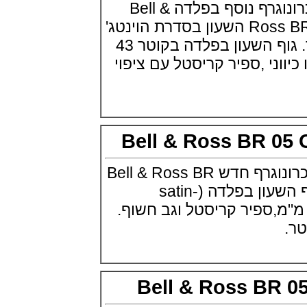
בל אנד רוס משיקה כרונוגרף נוסף בפלדה Bell &
IWC x Hot Wheels Racing Works
(19/10/2021)
Ross BR V3-94 Black Steel השעון בסדרת הוינטג'
פטק פיליפ כרונוגרף 2022Patek
שלה בקייס גדול יותר. גוף השעון בפלדה בקוטר 43
Philippe Chronograph
Complications
ני ,ספיר קריסטל עם ציפוי
(17/10/2021)
שעון צלילה פורטיס Fortis
Marinemaster M-44 Diver
(14/10/2021)
גרובל פורסיי זמן כדור הארץ
Greubel Forsey GMT Earth Final
Bell & Ross BR 
Edition
(13/10/2021)
בל אנד רוס משיקים כרונוגרף חדש Bell & Ross BR
סייקו טרטל Seiko Prospex Sea
Turtle U.S. Special Edition
05 Chronograph גוף השעון בפלדה (satin-
(11/10/2021)
p) בקוטר 42 מ"מ,ספיר קריסטל וגב חשוף.
אדוקס עם ב.מ.וו Edox and BMW
M Motorsports
(10/10/2021)
זניט נשים Zenith Chronomaster
Original
(08/10/2021)
Bell & Ross BR
אודמר פיגה קונספט Audemars
Piguet Royal Oak Concept
Flying Tourbillon