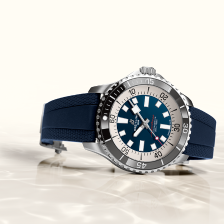
SLGA007
(25/08/2021)
לוקמן Locman Mare 300
Automatic Diver
(23/08/2021)
טיסו Tissot PRX Powermatic 80
(22/08/2021)
אוריס ארגון החילוץ האווירי רפואי
בוצואנה Oris ProPilot Okavango
Air Rescue
(18/08/2021)
פיאז'ה פולו פנדה Piaget Polo
Panda Blue Chronograph
(06/08/2021)
ג'ירארד פרגו Girard-Perregaux
Laureato Absolute Ti 230
(05/08/2021)
הובלו מהדורת חופי הים התיכון
ublot Mediterranean Sea
Boutique Collections
(01/08/2021)
שופארד Chopard Happy Ocean
300 Meters
(29/07/2021)
מוריס לקרואה Maurice Lacroix