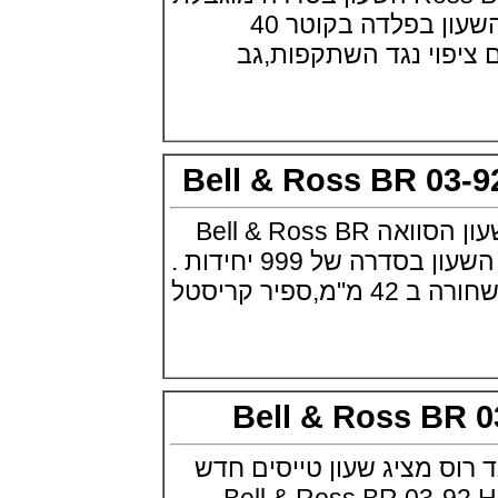
Panerai Submersible S
של 500 יחידות. גוף השעון בפלדה בקוטר 40
BRABUS Shadow Black Ops
השעון בסדרה מוגבלת ש
וי נגד השתקפות,גב
(26/09/2021)
אומגה כרונוסקופ Omega
Speedmaster Chronoscope
(24/09/2021)
אודמר פיגה רויאל אוק בלוח שנה
נצחי Audemars Piguet Royal
Bell & Ross BR 0
Oak Perpetual Calendar
Titanium
(22/09/2021)
בל אנד רוס מציגים שעון הסוואה Bell & Ross BR
יגר לה קולטורה ריברסו מיניט רפיטר
03-92 White Camo השעון בסדרה של 999 יחידות .
Jaeger-LeCoultre Reverso
Tribute Minute Repeater
גוף השעון בקרמיקה שחורה ב 42 מ"מ,ספיר קריסטל
(21/09/2021)
אודמר פיגה קוד Audemars Piguet
Tourbillon Code 11.59
Openworked
(20/09/2021)
אוריס צלילה אפור Oris Divers
Bell & Ross B
Sixty-Five Grey 40
(20/09/2021)
 מציג שעון טייסים חדש
פנראיי קרבוטק מיוחד Officine
Panerai Luminor Marina