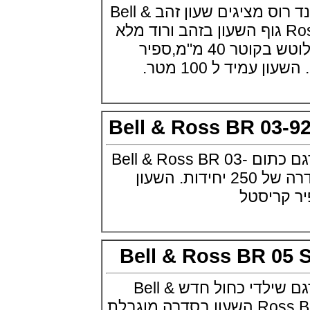
חברת השעונים בל אנד רוס מציגים שעון זהב Bell &
(07/10/2021)
Ross BR 05 Blue Go גוף השעון בזהב ורוד מלא
אוריס מהדורת מטוסים מיוחדת Oris
Big Crown ProPilot Rega Fleet
18K בגימור סאטן ומלוטש בקוטר 40 מ"מ,ספיר
(04/10/2021)
ד ל 100 מטר.
זניט מהדרות בוטיק Zenith
Chronomaster Original Boutique
Edition
(03/10/2021)
בל אנד רוס יהלומים Bell & Ross
Bell & Ross BR 03
BR 05 Diamond
(01/10/2021)
סייקו כרונוגרף Seiko Speed Timer
בל אנד רוס מציגים דגם כתום Bell & Ross BR 03-
Automatic Chronograph
(30/09/2021)
92 Diver Orange סדרה של 250 יחידות. השעון
יוליס נרדין Ulysse Nardin Marine
Megayacht
(29/09/2021)
בל אנד רוס שעון זהב שילדי Bell &
Ross BR 05 Skeleton Gold
(28/09/2021)
Bell & Ross BR 0
יוליס נרדין Ulysse Nardin Diver
Chrono 44 Monaco Yacht Show
בל אנד רוס מציגים דגם שילדי כחול חדש Bell &
(27/09/2021)
Ross BR 05 Skeleton Blue השעון בסדרה מוגבלת
פנראי חוגה ומנגנון שילדי Officine