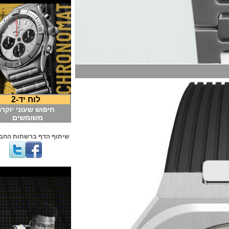
לוח יד-2
חיפוש שעוני יוקרה
משומשים
שיתוף הדף ברשתות החברתיות