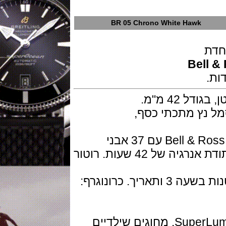
BR 05 Chrono White Hawk
Be
 מ"מ.
נץ מתכתי כסף,
מנגנון קליבר מכני אוטומטי Bell & Ross BR-301 עם 37 אבני
רובי,פועם 28,800 פעימות לשעה ועתודת אנרגיה של 42 שעות. רוטור
הפונקציות הן: שעות, דקות, שניות קטנות בשעה 3 ותאריך. כרונוגרף:
לוח אופלין כסוף עם מדדים ב SuperLuminova. מחוגים שילדיים