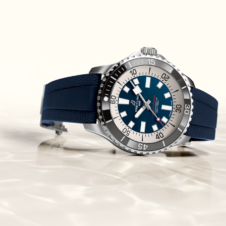
Piguet Royal Oak Concept
Flying Tourbillon
(07/10/2021)
אוריס מהדורת מטוסים מיוחדת Oris
Big Crown ProPilot Rega Fleet
(04/10/2021)
זניט מהדרות בוטיק Zenith
Chronomaster Original Boutique
Edition
(03/10/2021)
בל אנד רוס יהלומים Bell & Ross
BR 05 Diamond
(01/10/2021)
סייקו כרונוגרף Seiko Speed Timer
Automatic Chronograph
(30/09/2021)
יוליס נרדין Ulysse Nardin Marine
Megayacht
(29/09/2021)
בל אנד רוס שעון זהב שילדי Bell &
Ross BR 05 Skeleton Gold
(28/09/2021)
יוליס נרדין Ulysse Nardin Diver
Chrono 44 Monaco Yacht Show
(27/09/2021)