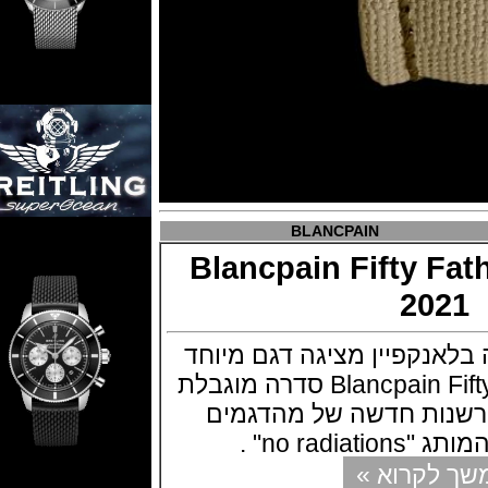
BLANCPAIN
Blancpain Fifty
20
נקפיין מציגה דגם מיוחד
Blancpain Fifty Fathoms No Rad סדרה מוגבלת
פרשנות חדשה של מהדגמים
no" .
קרוא »