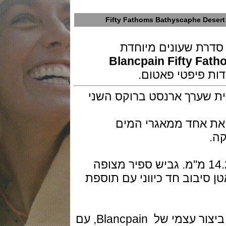
Fifty Fathoms Bathyscaphe 
ת שעונים מיוחדת
Blancpain Fifty 
ערך ארנסט ברוקס השני
י לחקור את אחד ממאגרי המים
 סיבוב חד כיווני עם תוספת
מנגנון קליבר 1315DD מכני אוטומטי ביצור עצמי של Blancpain, עם