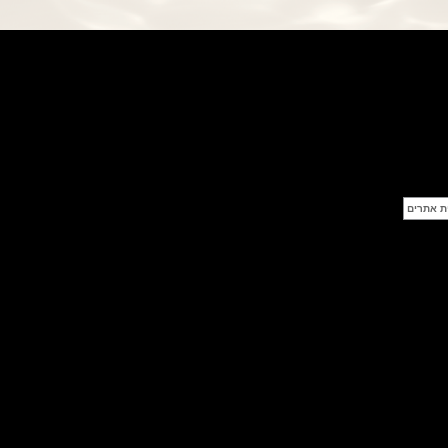
פנראי חוגה ומנגנון שילדי Officine
Panerai Submersible S
BRABUS Shadow Black Ops
השעון בסדרה מוגבלת ש
(26/09/2021)
אומגה כרונוסקופ Omega
Speedmaster Chronoscope
(24/09/2021)
אודמר פיגה רויאל אוק בלוח שנה
נצחי Audemars Piguet Royal
Oak Perpetual Calendar
Titanium
(22/09/2021)
יגר לה קולטורה ריברסו מיניט רפיטר
Jaeger-LeCoultre Reverso
Tribute Minute Repeater
(21/09/2021)
אודמר פיגה קוד Audemars Piguet
Tourbillon Code 11.59
Openworked
(20/09/2021)
אוריס צלילה אפור Oris Divers
Sixty-Five Grey 40
(20/09/2021)
פנראיי קרבוטק מיוחד Officine