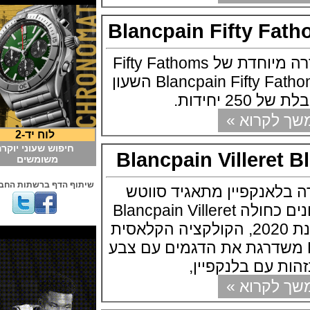
Blancpain Fifty 
בלאנקפין מציגה סדרה מיוחדת של Fifty Fathoms
שלה Blancpain Fifty Fathoms MIL-SPEC השעון
חידות.
קרוא »
לוח יד-2
חיפוש שעוני יוקרה
Blancpain Villere
משומשים
שיתוף הדף ברשתות החברתיות
אנקפיין מתאגיד סווטש
משחררת סדרת שעונים כחולה Blancpain Villeret
Blue Collection לשנת 2020, הקולקציה הקלאסית
של Blancpain משדרגת את הדגמים עם צבע
 עם בלנקפיין,
קרוא »