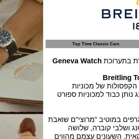
Top Time Classic Cars
תערוכת
Geneva Watch
Breitl
סולות של מכוניות
רייטלינג נותן כבוד למכוניות ספורט
ם במוטיב "מרוצי"ם שואבת
לבי קוברה, שלושה
. השעונים עצמם מהווים