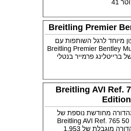
(15/06/2021)
סיטיזן שעון צלילה 2021 -- Citizen
Promaster Mechanical Diver
200
(14/06/2021)
Breitling Premier
שופארד מיילה מיליה Chopard
Mille Miglia 2021
(13/06/2021)
יוחד לרגל השותפות עם
זניט ספארי Zenith Chronomaster
Breitling Premier Bentley Mulliner
Revival Safari
יטלינג פרמייר בנטלי
(11/06/2021)
יוליס נרדין במהדורת כריש Ulysse
Nardin Diver Lemon Shark
(09/06/2021)
ג'יארד פריגו Girard-Perregaux
Laureato Absolute Infrared
Breitling AVI Re
(07/06/2021)
סייקו גרסה משוחזרת Seiko
Edit
Prospex 1986 Quartz Diver's
35th Anniversary
(04/06/2021)
רה מחודשת נוספת של
אוריס הלשטיין Oris Hölstein
גם אייקוני משנות ה 50 Breitling AVI Ref. 765
Edition 2021
(02/06/2021)
1953 Re-Edition מהדורה מוגבלת של 1,953