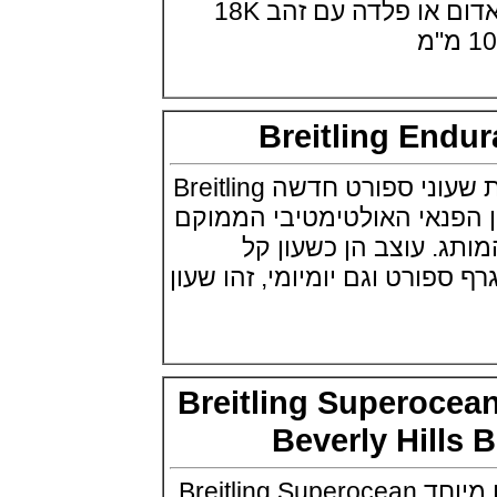
זמינים בפלדה , זהב אדום או פלדה עם זהב 18K
(29/07/2021)
מוריס לקרואה Maurice Lacroix
Eliros 25th Anniversary
(27/07/2021)
יגר לה קולטורה Jaeger-LeCoultre
Rendez-Vous Dazzling Moon
Breitling En
Lazura
(26/07/2021)
ברייטליג מציגה סדרת שעוני ספורט חדשה Breitling
פנראי רדיומיר Officine Panerai
Radiomir Eilean
En שעון הפנאי האולטימטיבי הממוקם
(25/07/2021)
 עוצב הן כשעון קל
בריגה לנשים Breguet Reine de
Naples 8938
ורט וגם יומיומי, זהו שעון
(22/07/2021)
גראהם Graham Fortress
Monopusher Chrono
(20/07/2021)
שופאד גולף Chopard Happy
Sport Golf Edition
Breitling Superoc
(19/07/2021)
ריצ'רד מייל Richard Mille RM 029
Beverly Hil
Le Mans Classic
(16/07/2021)
ברייטלינג מציגה דגם מיוחד Breitling Superocean
יגר לה קולטורה 1,104 יהלומים בסך