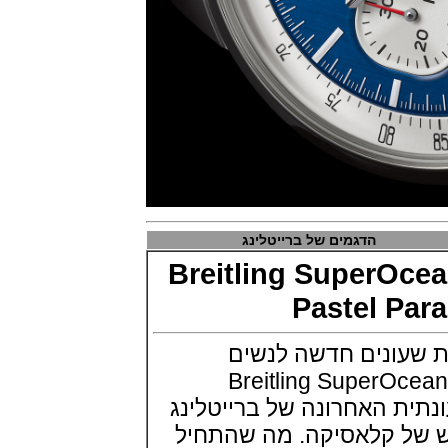
Bathyscaphe Bucherer Blue
(24/10/2021)
שעון IWC Chronograph Edition
IWC x Hot Wheels Racing Works
(19/10/2021)
פטק פיליפ כרונוגרף 2022Patek
Philippe Chronograph
Complications
(17/10/2021)
שעון צלילה פורטיס Fortis
Marinemaster M-44 Diver
(14/10/2021)
גרובל פורסיי זמן כדור הארץ
Greubel Forsey GMT Earth Final
הדגמים של ברייטלינג
Edition
Breitling SuperO
(13/10/2021)
סייקו טרטל Seiko Prospex Sea
Pastel P
Turtle U.S. Special Edition
(11/10/2021)
ונים חדשה לנשים
אדוקס עם ב.מ.וו Edox and BMW
M Motorsports
Breitling SuperO
(10/10/2021)
עונתית האחרונה של ברייטלינג
זניט נשים Zenith Chronomaster
Original
ל קלאסיקה. מה שהתחיל
(08/10/2021)