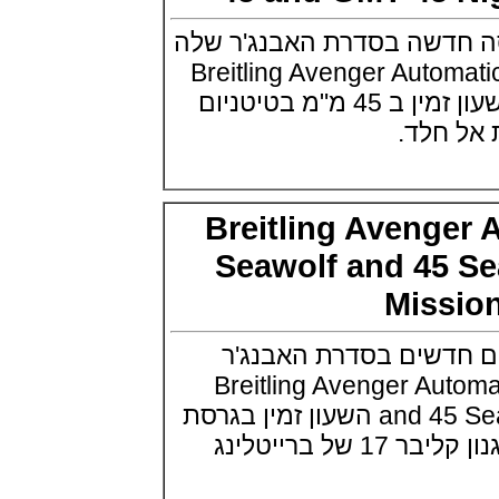
זניט כרונומסטר Zenith
Chronomaster Sport Gold
חדשה בסדרת האבנג'ר שלה
(19/05/2021)
Breitling Avenger Au
המילטון צלילה 2021 Hamilton
Khaki Navy Scuba Auto 43mm
45 Night Mission השעון זמין ב 45 מ"מ בטיטניום
(18/05/2021)
טאגה הויר קאררה ירוק תה TAG
Heuer Carrera Green Limited
Edition
(16/05/2021)
ריצ'ארד מיל מקלארן.Richard Mille
Breitling Aveng
RM 40-01 McLaren Speedtail
(15/05/2021)
Seawolf and 45
רולקס דייטונה 2021 Oyster
Perpetual Cosmograph Daytona
Miss
(13/05/2021)
שופארד כרונוגרף עם לוח שנה
דשים בסדרת האבנג'ר
נצחי.Chopard L.U.C. Perpetual
Chronograph
Breitling Avenger Auto
(12/05/2021)
and 45 Seawolf Night Mission השעון זמין בגרסת
יוליס נרדין Ulysse Nardin Freak X
Razzle Dazzle
(11/05/2021)
יגר לה קולטורה ריברסו לנשים
Jaeger-LeCoultre Reverso