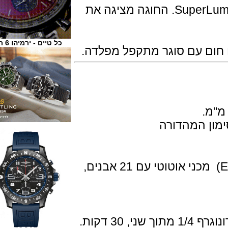
שניהם עם מחוגים ומדדים של SuperLuminova. החוגה מציגה את
כל טיים - ירמיהו 6 ת"א
ום עם סוגר מתקפל מפלדה.
ן המהדורה
מנגנון קליבר 41 (בסיס ETA 2892-A2) מכני אוטוטי עם 21 אבנים,
קות.