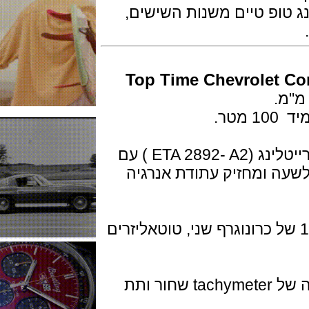
פ טיים משנות השישים,
Top Time Chevrolet
מנגנון קליבר 25 מכני אוטומטי של ברייטלינג (ETA 2892- A2 ) עם
28,80 פעימות לשעה ומחזיק עתודת אנרגיה
ות הן: שעות, דקות ושניות. 1/8 של כרונוגרף שני, טוטאליזרים
זמין בצבע אדום או ירוק, עם קנה מידה של tachymeter שחור ותת