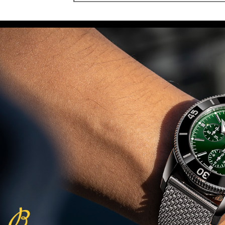
(10/05/2021)
שופארד מילה מילייה 2021
Chopard Mille Miglia GTS
California Mille 30th
(08/05/2021)
ברייטליגנ סופר כרונומט Breitling
Super Chronomat
(06/05/2021)
אוריס צלילה מקצועי עם מד עומק
יחודי Oris Aquis Depth Gauge
(06/05/2021)
בלאנפיין פיפטי פאטום.Blancpain
Fifty Fathoms Bathyscaphe
Desert Edition
(05/05/2021)
ריצ'ארד מיל נשים Richard Mille
RM 07-01 Racing Red
(03/05/2021)
בל אנד רוס שעון צבאי Bell & Ross
BR 03-92 Diver Military
(02/05/2021)
גלאסהוטה אורגינל Glashutte
Original PanoMaticLunar
(30/04/2021)