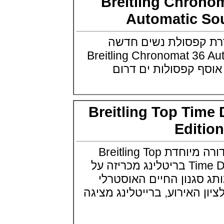
2021 Breitling Ch
אודמר פיגה 2021 רויאל אוק
אופשור Audemars Piguet Royal
Automatic 
Oak Offshore Collections 2021
(02/09/2021)
קפסולת נשים חדשה
אודמר פיגה 2021 רויאל אוק
אופשור Audemars Piguet Royal
Breitling Chronomat 3
Oak Offshore Collections 2021
(02/09/2021)
ברייטלניג מכוניות קלאסיות
Breitling Top Time Classic Cars
Collection
(01/09/2021)
Breitling Top Ti
יוליס נרדין Ulysse Nardin Marine
Torpilleur Collection
Edit
(31/08/2021)
אוריס אופסיס הדייט Oris Aquis
Date Upcycle
ברייטלינג מציגה מהדורה מיוחדת Breitling Top
(31/08/2021)
Time Deus Limited Edition בריטלינג מכריזה על
זניט Zenith Defy 21 Patrick
Mouratoglou Edition
נון החיים האוסטרלי
(27/08/2021)
Deus E. לציון האירוע, ברייטלינג מציגה
שעוני IWC בחלל IWC Pilot
Chronograph Ceramic
Inspiration4
(27/08/2021)