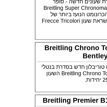
עונים חדשה - סופר
(27/09/2021)
Breitling Super Chronomat 
פנראי חוגה ומנגנון שילדי Officine
Panerai Submersible S
ומט הנועז ביותר של
BRABUS Shadow Black Ops
השעון בסדרה מוגבלת ש
ברייטלינג עד כה. בהשראת שעון Frecce Tricolori
(26/09/2021)
אומגה כרונוסקופ Omega
Speedmaster Chronoscope
(24/09/2021)
אודמר פיגה רויאל אוק בלוח שנה
Breitling Chrono
נצחי Audemars Piguet Royal
Oak Perpetual Calendar
Titanium
Bent
(22/09/2021)
יגר לה קולטורה ריברסו מיניט רפיטר
יבלון חדש בסדרת בנטלי
Jaeger-LeCoultre Reverso
Tribute Minute Repeater
Breitling Chrono Tourbillon for Bentley השעון
(21/09/2021)
אודמר פיגה קוד Audemars Piguet
Tourbillon Code 11.59
Openworked
(20/09/2021)
אוריס צלילה אפור Oris Divers
Breitling Premi
Sixty-Five Grey 40
(20/09/2021)