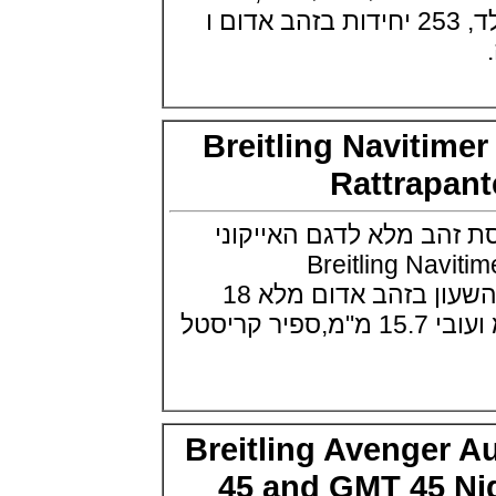
אדוקס כרונגרף Edox CO1 Carbon
יחידות מפלדת אל חלד, 253 יחידות בזהב אדום ו
Automatic Chronograph
(01/06/2021)
שעון גוצ'י טוריבלון Gucci 25H
Tourbillon
(31/05/2021)
זניט דגם היסטורי Zenith
Breitling Navit
Chronomaster Revival A3817
(27/05/2021)
Rattrap
טודור בלאק ביי קרמי Tudor Black
Bay Ceramic
(26/05/2021)
ב מלא לדגם האייקוני
מחיר שהשיגו שעוני פטק פיליפ
Breitling Nav
(25/05/2021)
שעון צלילה "בול" 2021 Ball Watch
Rattrapante 45 גוף השעון בזהב אדום מלא 18
Engineer Hydrocarbon
קארט בקוטר 45 מ"מ ועובי 15.7 מ"מ,ספיר קריסטל
AeroGMT Sled Driver
(24/05/2021)
IWC ומרצדס AMG סדרת IWC
Pilot's Chronograph AMG
Edition
(23/05/2021)
Breitling Avenge
בל אנד רוס Bell & Ross BR 05
Skeleton NightLum
45 and GMT 45 
(21/05/2021)