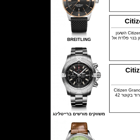
Citi
חברת סיטיזן מציגה דגם חדש Citizen Campanola Swiss Chronograph השעון
La Joux שוויץ. גוף השעון בנוי פלדת אל
BREITLING
Citi
Citizen Grand Classic Si
Reserve גוף השעון בנוי פלדת אל חלד עם או בלי ציפוי PVD זהב ורוד בקוטר 42
משווקים מורשים ברייטלינג