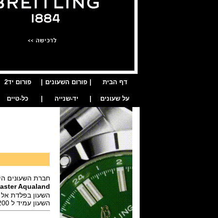
דף הבית
|
פורום השעונים
|
פורום יד2
על שעונים
|
יד-שנייה
|
כל-טיים
חברת השעונים היפנ
master Aqualand
השעון בפלדת אל חלד בקוטר 47 מ"מ,מינר
השעון עמיד ל 200 מטר.