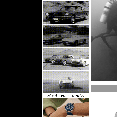
כל טיים - ירמיהו 6 ת"א