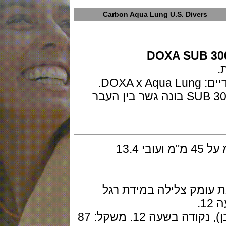
Carbon Aqua Lung U.S. Diver
DOXA SUB 
.
מהדורת ארה"ב Aqua Lung הדגם SUB 300 בונה גשר בין העבר
גוף השעון ב forged carbon ב42 מ"מ על 45 מ"מ ועובי 13.4
ומק צלילה במידת רגל
טבעת פנימית: זמני צלילה בדקות (לבן), נקודה בשעה 12. משקל: 87