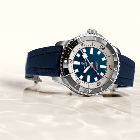
Piguet Royal Oak Concept
Flying Tourbillon
(07/10/2021)
אוריס מהדורת מטוסים מיוחדת Oris
Big Crown ProPilot Rega Fleet
(04/10/2021)
זניט מהדרות בוטיק Zenith
Chronomaster Original Boutique
Edition
(03/10/2021)
בל אנד רוס יהלומים Bell & Ross
BR 05 Diamond
(01/10/2021)
סייקו כרונוגרף Seiko Speed Timer
Automatic Chronograph
(30/09/2021)
יוליס נרדין Ulysse Nardin Marine
Megayacht
(29/09/2021)
בל אנד רוס שעון זהב שילדי Bell &
Ross BR 05 Skeleton Gold
(28/09/2021)
יוליס נרדין Ulysse Nardin Diver
Chrono 44 Monaco Yacht Show
(27/09/2021)