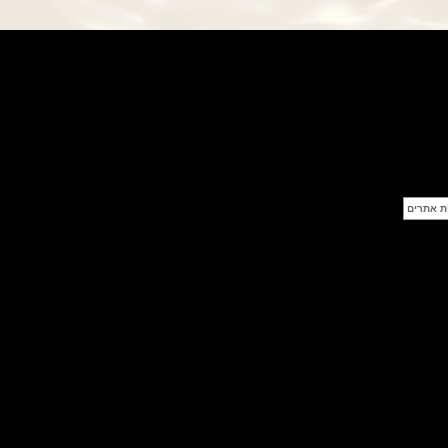
פנראי חוגה ומנגנון שילדי Officine
Panerai Submersible S
BRABUS Shadow Black Ops
השעון בסדרה מוגבלת ש
(26/09/2021)
אומגה כרונוסקופ Omega
Speedmaster Chronoscope
(24/09/2021)
אודמר פיגה רויאל אוק בלוח שנה
נצחי Audemars Piguet Royal
Oak Perpetual Calendar
Titanium
(22/09/2021)
יגר לה קולטורה ריברסו מיניט רפיטר
Jaeger-LeCoultre Reverso
Tribute Minute Repeater
(21/09/2021)
אודמר פיגה קוד Audemars Piguet
Tourbillon Code 11.59
Openworked
(20/09/2021)
אוריס צלילה אפור Oris Divers
Sixty-Five Grey 40
(20/09/2021)
פנראיי קרבוטק מיוחד Officine