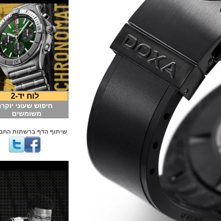
לוח יד-2
חיפוש שעוני יוקרה
משומשים
שיתוף הדף ברשתות החברתיות