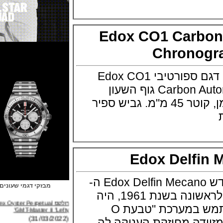
Edox CO1 Carb
Chrono
חברת אדוקס מציגים דגם ספורטיבי Edox CO1
Carbon Automatic Chronograph גוף השעון
בפלדה עם כיסוי פחמן, קוטר 45 מ"מ. גביש ספיר
Edox Delf
אדוקס מציגה דגם חדש Edox Delfin Mecano ה-
מבזקי דגמי שעונים
Edox Delfin, שהוצג לראשונה בשנת 1961, היה
רולקס Rolex Oyster Perpetual
GMT-Master II "Lefty"
השעון הראשון שהשתמש במערכת "טבעת O
(31/03/2022)
דה מחוזקת העניקה לה
ברייטלינג Breitling Avenger B01