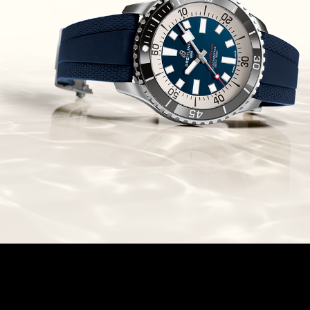
Chronomaster Original Boutique
Edition
(03/10/2021)
בל אנד רוס יהלומים Bell & Ross
BR 05 Diamond
(01/10/2021)
סייקו כרונוגרף Seiko Speed Timer
Automatic Chronograph
(30/09/2021)
יוליס נרדין Ulysse Nardin Marine
Megayacht
(29/09/2021)
בל אנד רוס שעון זהב שילדי Bell &
Ross BR 05 Skeleton Gold
(28/09/2021)
יוליס נרדין Ulysse Nardin Diver
Chrono 44 Monaco Yacht Show
(27/09/2021)
פנראי חוגה ומנגנון שילדי Officine
Panerai Submersible S
BRABUS Shadow Black Ops
השעון בסדרה מוגבלת ש
(26/09/2021)
אומגה כרונוסקופ Omega
Speedmaster Chronoscope