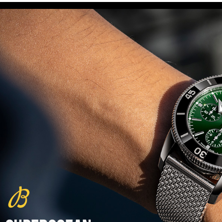
(29/10/2021)
פנראיי כרונוגרף Officine Panerai
Submersible Chrono Flyback
Mike Horn Edition
(28/10/2021)
גלאסהוטה אורגילנל 2022
Glashutte Original Senator
Excellence Perpetual Calendar
(27/10/2021)
פרלה 2022Perrelet Lab
Peripheral Dual Time Big Date
(26/10/2021)
ורסצ'ה כרונוגרף Versace Icon
Active Chronograph
(25/10/2021)
בלנקפיין Blancpain Fifty Fathoms
Bathyscaphe Bucherer Blue
(24/10/2021)
שעון IWC Chronograph Edition
IWC x Hot Wheels Racing Works
(19/10/2021)
פטק פיליפ כרונוגרף 2022Patek
Philippe Chronograph
Complications
(17/10/2021)