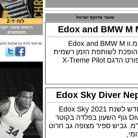
שעוני אדוקס ישראל
לוח יד-2
Edox and BMW 
חיפוש שעוני יוקרה
משומשים
אדוקס בשת"פ עם ב.מ.וו Edox and BMW M
שיתוף הדף ברשתות החברתיות
וקס הופכת לשותפת הזמן רשמית
של BMW M מוטורספורט הדגם X-Treme Pilot
Edox Sky Diver 
אדוקס משיקה דגם חדש לשנת 2021 Edox Sky
Diver Neptunian 1 גוף השעון בפלדה בקוטר
בי 15.6 מ"מ. גביש ספיר מצופה גב חרוט