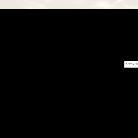
פנראי חוגה ומנגנון שילדי Officine
Panerai Submersible S
BRABUS Shadow Black Ops
השעון בסדרה מוגבלת ש
(26/09/2021)
אומגה כרונוסקופ Omega
Speedmaster Chronoscope
(24/09/2021)
אודמר פיגה רויאל אוק בלוח שנה
נצחי Audemars Piguet Royal
Oak Perpetual Calendar
Titanium
(22/09/2021)
יגר לה קולטורה ריברסו מיניט רפיטר
Jaeger-LeCoultre Reverso
Tribute Minute Repeater
(21/09/2021)
אודמר פיגה קוד Audemars Piguet
Tourbillon Code 11.59
Openworked
(20/09/2021)
אוריס צלילה אפור Oris Divers
Sixty-Five Grey 40
(20/09/2021)
פנראיי קרבוטק מיוחד Officine