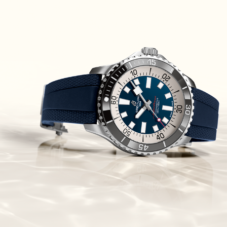
Piguet Royal Oak Concept
Flying Tourbillon
(07/10/2021)
אוריס מהדורת מטוסים מיוחדת Oris
Big Crown ProPilot Rega Fleet
(04/10/2021)
זניט מהדרות בוטיק Zenith
Chronomaster Original Boutique
Edition
(03/10/2021)
בל אנד רוס יהלומים Bell & Ross
BR 05 Diamond
(01/10/2021)
סייקו כרונוגרף Seiko Speed Timer
Automatic Chronograph
(30/09/2021)
יוליס נרדין Ulysse Nardin Marine
Megayacht
(29/09/2021)
בל אנד רוס שעון זהב שילדי Bell &
Ross BR 05 Skeleton Gold
(28/09/2021)
יוליס נרדין Ulysse Nardin Diver
Chrono 44 Monaco Yacht Show
(27/09/2021)