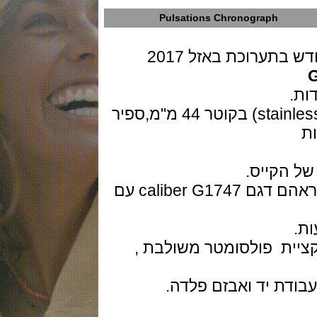
Pulsations Chronograph
וכת באזל 2017
גוף השעון בנוי פלדת אל חלד (stainless steel) בקוטר 44 מ"מ,ספיר
קייס.
המנגנון מכני אוטומטי השוויצרי של גראהם דגם caliber G1747 עם
ת פולסומטר משולבת ,
ת יד ואבזם פלדה.