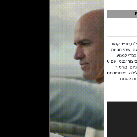
 לשעון ספורטיבי בנוי טיטניום, 43 מ"מ בעובי 15.6 מ"מ,ספיר קמור , 
שעון במוטיב 3D ,עמידות ל 100 מטר,מנגנון מתיחה ידני , 42 אבנים , תדר 21,600 פעימות לשעה ,שתי חביות 
משולבות מסתובבות במהירות בסדרת קואקס (סיבוב ב -3.2 שעות), שאחת מהן מצוידת בקפיץ בכדי למנוע 
מתיחה עודפת . טקסט חרוט במוטיב, מעגלי שחור בגימור מלוטש. גלגל איזון באינרציה משתנה ביצור עצמי עם 6 
ברגים קפיץ איזון עם עקומת מסוף פיליפס בסגנון ג'נבה. הגשרים והצלחת הראשית נעשים בטיטניום. בגימור 
ליטוש חלבי גשר קשת תלוי רב מפלסים, מלוטש עם בשחור עם תבליט, חזית מלוטשת וספירה דלילה. פלטפורמת 
Escapement נוטה בזווית של 30 מעלות. הפונקציות הן: שעות ודקות, על גשר הקשת התלוי. שניות קטנות. 