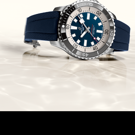
Chronomaster Original Boutique
Edition
(03/10/2021)
בל אנד רוס יהלומים Bell & Ross
BR 05 Diamond
(01/10/2021)
סייקו כרונוגרף Seiko Speed Timer
Automatic Chronograph
(30/09/2021)
יוליס נרדין Ulysse Nardin Marine
Megayacht
(29/09/2021)
בל אנד רוס שעון זהב שילדי Bell &
Ross BR 05 Skeleton Gold
(28/09/2021)
יוליס נרדין Ulysse Nardin Diver
Chrono 44 Monaco Yacht Show
(27/09/2021)
פנראי חוגה ומנגנון שילדי Officine
Panerai Submersible S
BRABUS Shadow Black Ops
השעון בסדרה מוגבלת ש
(26/09/2021)
אומגה כרונוסקופ Omega
Speedmaster Chronoscope