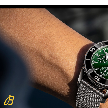
(29/10/2021)
פנראיי כרונוגרף Officine Panerai
Submersible Chrono Flyback
Mike Horn Edition
(28/10/2021)
גלאסהוטה אורגילנל 2022
Glashutte Original Senator
Excellence Perpetual Calendar
(27/10/2021)
פרלה 2022Perrelet Lab
Peripheral Dual Time Big Date
(26/10/2021)
ורסצ'ה כרונוגרף Versace Icon
Active Chronograph
(25/10/2021)
בלנקפיין Blancpain Fifty Fathoms
Bathyscaphe Bucherer Blue
(24/10/2021)
שעון IWC Chronograph Edition
IWC x Hot Wheels Racing Works
(19/10/2021)
פטק פיליפ כרונוגרף 2022Patek
Philippe Chronograph
Complications
(17/10/2021)