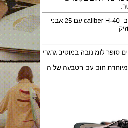
המנגנון מכני אוטומטי של המילטון דגם caliber H-40 עם 25 אבני
פר לומינובה במוטיב גרגרי
חדת חום עם הטבעה של ה