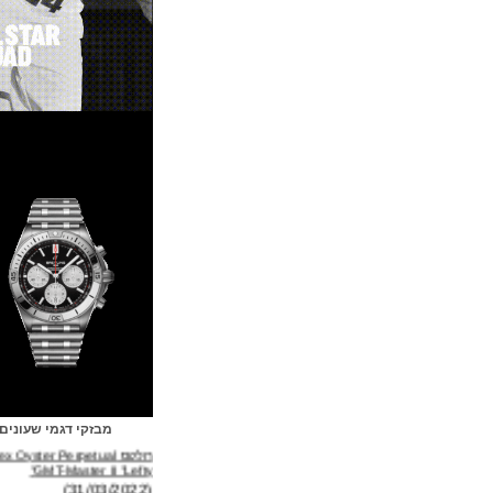
מבזקי דגמי שעונים
רולקס Rolex Oyster Perpetual
GMT-Master II "Lefty"
(31/03/2022)