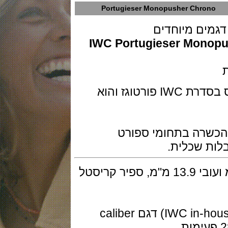
Portugieser Monopusher Chr
IWC Portugieser Mon
המהדורה ה 14 המיוחדת של לאאורוס בסדרת IWC פורטוגז והוא
שרה בתחומי ספורט
 שכלית.
השעון בפלדת אל חלד בקוטר 46 מ"מ ועובי 13.9 מ"מ, ספיר קריסטל
המנגנון מתיחה ידנית ביצור עצמי ( IWC in-house) דגם caliber