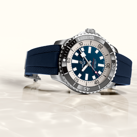
Piguet Royal Oak Concept
Flying Tourbillon
(07/10/2021)
אוריס מהדורת מטוסים מיוחדת Oris
Big Crown ProPilot Rega Fleet
(04/10/2021)
זניט מהדרות בוטיק Zenith
Chronomaster Original Boutique
Edition
(03/10/2021)
בל אנד רוס יהלומים Bell & Ross
BR 05 Diamond
(01/10/2021)
סייקו כרונוגרף Seiko Speed Timer
Automatic Chronograph
(30/09/2021)
יוליס נרדין Ulysse Nardin Marine
Megayacht
(29/09/2021)
בל אנד רוס שעון זהב שילדי Bell &
Ross BR 05 Skeleton Gold
(28/09/2021)
יוליס נרדין Ulysse Nardin Diver
Chrono 44 Monaco Yacht Show
(27/09/2021)