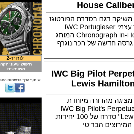
House Cali
עונים IWC משיקה דגם בסדרת הפורטוגז
שלה עם מנגנון ביצור עצמי IWC Portugieser
Chronograph In-House Caliber 69355 המותג
לוח יד-2
חיפוש שעוני יוקרה
משומשים
IWC Big Pilot Pe
שיתוף הדף ברשתות החברתיות
Lewis Hamil
עונים IWC מציגה מהדורה מיוחדת
IWC Big Pilot's Perpetua
"Lewis Hamilton" Edition סדרה של 100 יחידות.
ירוצים הבריטי