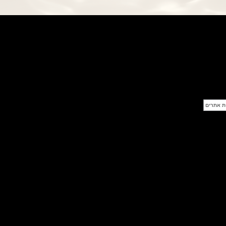
פנראי חוגה ומנגנון שילדי Officine
Panerai Submersible S
BRABUS Shadow Black Ops
השעון בסדרה מוגבלת ש
(26/09/2021)
אומגה כרונוסקופ Omega
Speedmaster Chronoscope
(24/09/2021)
אודמר פיגה רויאל אוק בלוח שנה
נצחי Audemars Piguet Royal
Oak Perpetual Calendar
Titanium
(22/09/2021)
יגר לה קולטורה ריברסו מיניט רפיטר
Jaeger-LeCoultre Reverso
Tribute Minute Repeater
(21/09/2021)
אודמר פיגה קוד Audemars Piguet
Tourbillon Code 11.59
Openworked
(20/09/2021)
אוריס צלילה אפור Oris Divers
Sixty-Five Grey 40
(20/09/2021)
פנראיי קרבוטק מיוחד Officine