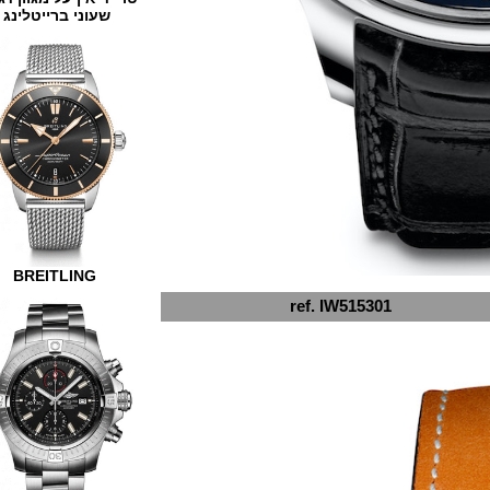
שעוני ברייטלינג
BREITLING
ref. IW515301