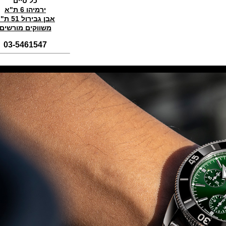
כל טיים
(01/11/2021)
ירמיהו 6 ת"א
סדרת טופ גאן 2022 IWC Big Pilot
אבן גבירול 51 ת"א
Perpetual Calendar Top Gun
משווקים מורשים
(31/10/2021)
אומגה אולימפיאדת החורף בסין
03-5461547
Omega Seamaster Aqua Terra
Beijing 2022
(29/10/2021)
פנראיי כרונוגרף Officine Panerai
Submersible Chrono Flyback
Mike Horn Edition
(28/10/2021)
גלאסהוטה אורגילנל 2022
Glashutte Original Senator
Excellence Perpetual Calendar
(27/10/2021)
פרלה 2022Perrelet Lab
Peripheral Dual Time Big Date
(26/10/2021)
ורסצ'ה כרונוגרף Versace Icon
Active Chronograph
(25/10/2021)
בלנקפיין Blancpain Fifty Fathoms
Bathyscaphe Bucherer Blue
(24/10/2021)