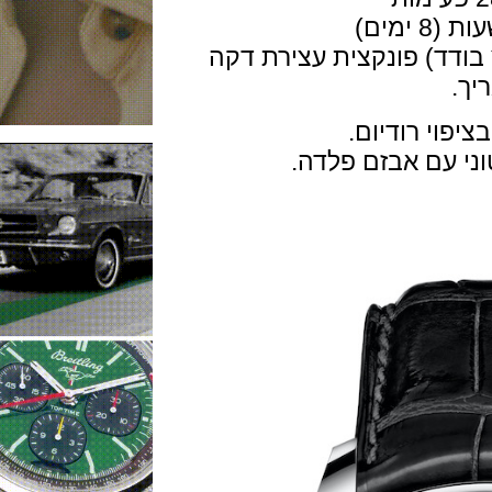
דד) פונקצית עצירת דקה
 רודיום.
עם אבזם פלדה.