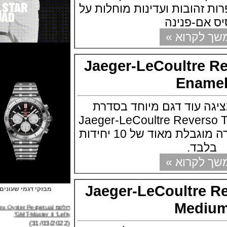
הובות ועדינות מוחלות על
ם-פנינה
קרוא »
Jaeger-LeCoultre
Ena
 עוד דגם מיוחד בסדרת
Jaeger-LeCoultre Reverso Tribut
Enamel השעון בסדרה מוגבלת מאוד של 10 יחידות
בד.
קרוא »
Jaeger-LeCoultre
מבזקי דגמי שעונים
רולקס Rolex Oyster Perpetual
Med
GMT-Master II "Lefty"
(31/03/2022)
ברייטלינג Breitling Avenger B01