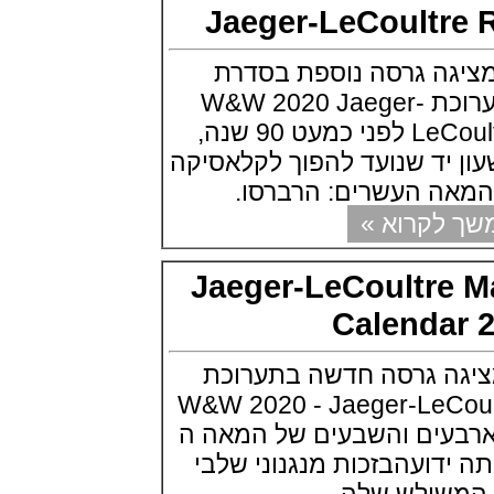
(29/10/2021)
Jaeger-LeCoult
פנראיי כרונוגרף Officine Panerai
Submersible Chrono Flyback
גה גרסה נוספת בסדרת
Mike Horn Edition
(28/10/2021)
הריברסו שלה בתערוכת W&W 2020 Jaeger-
גלאסהוטה אורגילנל 2022
LeCoultre Reverso One לפני כמעט 90 שנה,
Glashutte Original Senator
Excellence Perpetual Calendar
יד שנועד להפוך לקלאסיקה
(27/10/2021)
ה העשרים: הרברסו.
פרלה 2022Perrelet Lab
Peripheral Dual Time Big Date
קרוא »
(26/10/2021)
ורסצ'ה כרונוגרף Versace Icon
Active Chronograph
Jaeger-LeCoultre
(25/10/2021)
Calenda
בלנקפיין Blancpain Fifty Fathoms
Bathyscaphe Bucherer Blue
(24/10/2021)
ה גרסה חדשה בתערוכת
שעון IWC Chronograph Edition
IWC x Hot Wheels Racing Works
W&W 2020 - Jaeger-LeC
(19/10/2021)
הארבעים והשבעים של המאה ה
פטק פיליפ כרונוגרף 2022Patek
Philippe Chronograph
 ידועהבזכות מנגנוני שלבי
Complications
(17/10/2021)