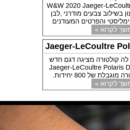
Chronomaster Original Boutique
W&W 2020 Jaeger-LeCoultre
Edition
(03/10/2021)
 השעון בשילוב צבעים מודרני ,לבן
בל אנד רוס יהלומים Bell & Ross
יסטי והפרטים המעודנים
BR 05 Diamond
(01/10/2021)
קרוא »
סייקו כרונוגרף Seiko Speed Timer
Automatic Chronograph
(30/09/2021)
Jaeger-LeCoultre 
יוליס נרדין Ulysse Nardin Marine
Megayacht
(29/09/2021)
קולטורה מציגה דגם חדש
בל אנד רוס שעון זהב שילדי Bell &
ס Jaeger-LeCoultre Polaris Date
Ross BR 05 Skeleton Gold
(28/09/2021)
יוליס נרדין Ulysse Nardin Diver
קרוא »
Chrono 44 Monaco Yacht Show
(27/09/2021)
פנראי חוגה ומנגנון שילדי Officine
Panerai Submersible S
BRABUS Shadow Black Ops
השעון בסדרה מוגבלת ש
(26/09/2021)
אומגה כרונוסקופ Omega
Speedmaster Chronoscope