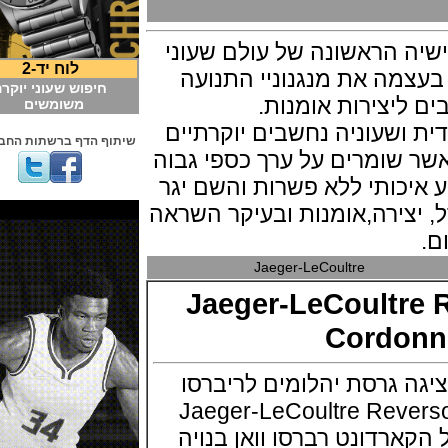
הראשונה של עולם שעוני
לוח יד-2
ה את מנגנוניי התנועה
חיפוש שעוני יוקרה
צירות אומנות.
משומשים
שעוניה נחשבים יוקרתיים
שיתוף הדף ברשתות החברתיות
שומרים על ערך כספי גבוה
יכותי ללא פשרות והשם יגר
ירה,אומנות ובעיקר השראה
Jaeger-LeCoultre
Jaeger-LeCoult
Cordo
 גרסת יהלומים לריברסו
Jaeger-LeCoultre Re
דונט רברסו וואן בנויה