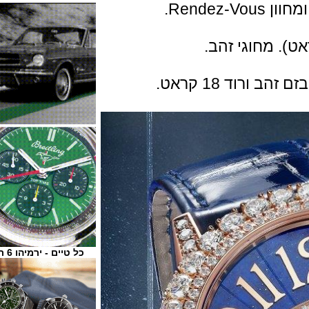
R.
 18 קראט.
כל טיים - ירמיהו 6 ת"א