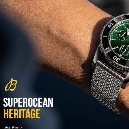
(24/09/2021)
אודמר פיגה רויאל אוק בלוח שנה
נצחי Audemars Piguet Royal
Oak Perpetual Calendar
Titanium
(22/09/2021)
יגר לה קולטורה ריברסו מיניט רפיטר
Jaeger-LeCoultre Reverso
Tribute Minute Repeater
(21/09/2021)
אודמר פיגה קוד Audemars Piguet
Tourbillon Code 11.59
Openworked
(20/09/2021)
אוריס צלילה אפור Oris Divers
Sixty-Five Grey 40
(20/09/2021)
פנראיי קרבוטק מיוחד Officine
Panerai Luminor Marina
Carbotech Blu Notte
(19/09/2021)
בל אנד רוס Bell & Ross BR 05
GMT
(14/09/2021)
אודמר פיגה מיניט רפיטר