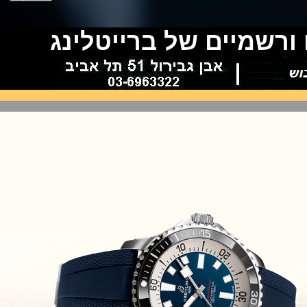
Audemars Piguet Royal Oak
Minute Repeater Supersonnerie
(14/09/2021)
שמיים של ברייטלינג
שעון IWC לצי האמריקאי ארה"ב
IWC Pilot Watch Chronographs
for the U.S. Navy
(13/09/2021)
שופארד מילה מילה פורשה
Chopard Mille Miglia GTS
Luftgekühlt Edition
(12/09/2021)
מידו צלילה Mido Ocean Star
200C
(05/09/2021)
IWC שאפהאוזן קרמי IWC Pilot
Automatic Blue Ceramic
(05/09/2021)
אודמר פיגה 2021 רויאל אוק
אופשור Audemars Piguet Royal
Oak Offshore Collections 2021
(02/09/2021)
אודמר פיגה 2021 רויאל אוק
אופשור Audemars Piguet Royal
Oak Offshore Collections 2021
(02/09/2021)