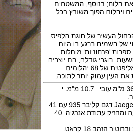
לוח; בנוסף, המשטחים
יהלום הפוך משובץ בכל
ל העשיר של חוגת הלפיס
 השמים ברגע בו היום
ת 'פרחוניות' מוחלות,
את השעות. בוגרי גודלם, הם יוצרים
קשת רחבה, המתנשאת מעל רצועה אליפטית של 68 יהלומים
ין עמוק יותר לתוכה.
מנגנון מכני אוטומטי של Jaeger-LeCoultre דגם קליבר 935 עם 41
אבני רובי, פועם 28,800 פעימות לשעה ומחזיק עתודת אנרגיה 40
הב 18 קראט.