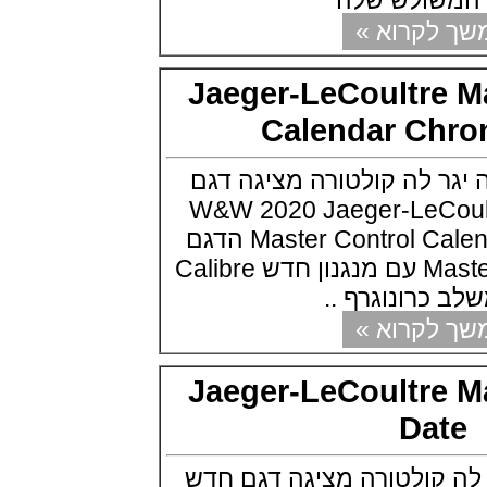
שולש שלה
שעון צלילה פורטיס Fortis
קרוא »
Marinemaster M-44 Diver
(14/10/2021)
גרובל פורסיי זמן כדור הארץ
Jaeger-LeCoultre
Greubel Forsey GMT Earth Final
Edition
Calendar C
(13/10/2021)
סייקו טרטל Seiko Prospex Sea
Turtle U.S. Special Edition
 לה קולטורה מציגה דגם
(11/10/2021)
כת W&W 2020 Jaeger-LeCoultre
אדוקס עם ב.מ.וו Edox and BMW
M Motorsports
Master Control Calendar Chronograph הדגם
(10/10/2021)
בסדרת ה Master Control עם מנגנון חדש Calibre
זניט נשים Zenith Chronomaster
Original
(08/10/2021)
קרוא »
אודמר פיגה קונספט Audemars
Piguet Royal Oak Concept
Flying Tourbillon
Jaeger-LeCoultre
(07/10/2021)
אוריס מהדורת מטוסים מיוחדת Oris
Da
Big Crown ProPilot Rega Fleet
(04/10/2021)
קולטורה מציגה דגם חדש
זניט מהדרות בוטיק Zenith