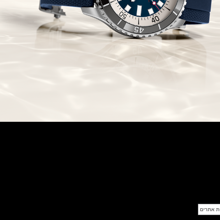
ברייטלניג מכוניות קלאסיות
Breitling Top Time Classic Cars
Collection
(01/09/2021)
יוליס נרדין Ulysse Nardin Marine
Torpilleur Collection
(31/08/2021)
אוריס אופסיס הדייט Oris Aquis
Date Upcycle
(31/08/2021)
זניט Zenith Defy 21 Patrick
Mouratoglou Edition
(27/08/2021)
שעוני IWC בחלל IWC Pilot
Chronograph Ceramic
Inspiration4
(27/08/2021)
גרנד סייקו Grand Seiko Spring
Drive 5 Days Minamo Ref.
SLGA007
(25/08/2021)
לוקמן Locman Mare 300
Automatic Diver
(23/08/2021)
טיסו Tissot PRX Powermatic 80