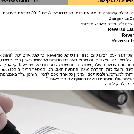
Reversos
SIHH 2016
Jaeger-LeCoultre
ר לה קולטורה מציגה את דגמי הריברסו של לשנת 2016 לקראת תערוכת
H
Jaeger-LeCo
Reverso Cla
Rever
Reverso Tr
"כדי לציין את יום הולדתו ה -85, רצינו להציע חזון חדש של Reverso
 של שעון זה יוצא דופן זה שהוא תערובת מרוכזת של עושר כשרון הייצור שלנו,
על האלגנטיות שלה והרוח העכשווית שלה; שלוש ס
משימה שלנו ושמחים וגאים לחשוף את התוצאות. "
ל יגר לה קולטרה.