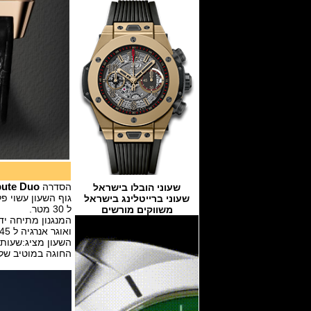
הסדרה
bute Duo
שעוני הובלו בישראל
גוף השעון עשוי פלדת אל חלד במידות 42.8 מ"מ ע
שעוני ברייטלינג בישראל
ל 30 מטר.
משווקים מורשים
המנגנון מתיחה ידנית ביצור עצמי של יגר 
ואוגר אנרגיה ל 45 שעות.
השעון מציג:שעות , ד
החוגה במוטיב של