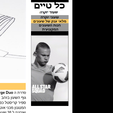
שעוני יוקרה
מלאי ענק של שעונים
חנות השעונים
המקצועית
סדרת ה
rge Duo
גוף השעון בזהב ורוד מלא 18K או פלדת אל חלד במידות 47 
ספיר קריסטל כפולה 
המנגנון מכני אוט
ואנרגיה ל 38 שעות.