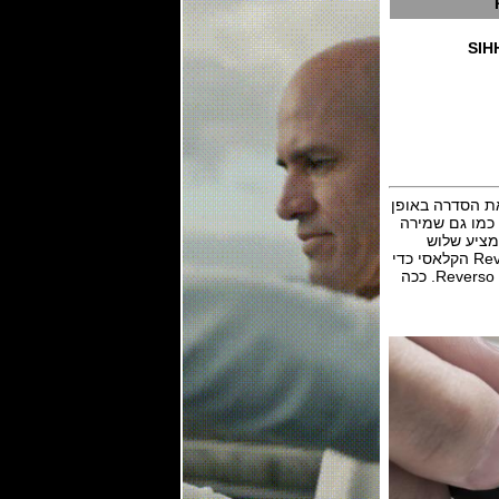
SIH
, כך שכל אדם יכול לזהות את הסדרה באופן
 כמו גם שמירה
דרות שלושה סגנונות של Reverso קלאסי, המציע שלוש
אפשרויות קטנות, בינוניות וגדולות; החדרת מנגנון התנועה האוטומטי במספר הדגמים בקו Reverso הקלאסי כדי
להבטיח תפעול ידידותי למשתמש ולבסוף אני מזמין כל אחד מכם לדמיין השעון שלך באמצעות Reverso. ככה