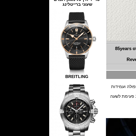
שעוני ברייטלינג
85years o
Reve
BREITLING