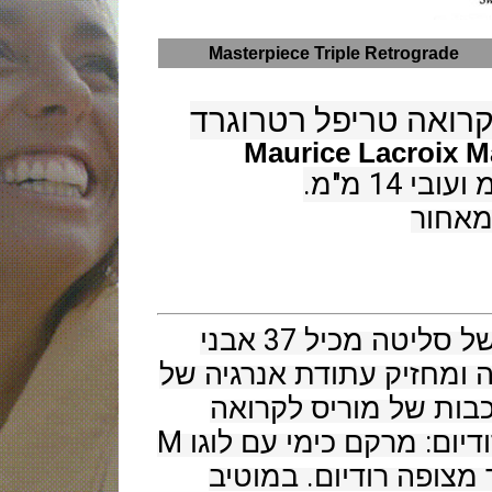
Masterpiece Triple 
יפל רטרוגרד
Maurice L
המנגנון SW200 מכני אוטומטי של סליטה מכיל 37 אבני 
רובי פועם 28,800 פעימות לשעה ומחזיק עתודת אנרגיה של 
מכיל את מודול המורכבות של מוריס לקרואה 
גשרי המנגנון מצופים רודיום: מרקם כימי עם לוגו M 
דיום. במוטיב 