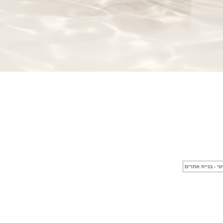
(29/09/2021)
בל אנד רוס שעון זהב שילדי Bell &
Ross BR 05 Skeleton Gold
(28/09/2021)
יוליס נרדין Ulysse Nardin Diver
Chrono 44 Monaco Yacht Show
(27/09/2021)
פנראי חוגה ומנגנון שילדי Officine
Panerai Submersible S
BRABUS Shadow Black Ops
השעון בסדרה מוגבלת ש
(26/09/2021)
אומגה כרונוסקופ Omega
Speedmaster Chronoscope
(24/09/2021)
אודמר פיגה רויאל אוק בלוח שנה
נצחי Audemars Piguet Royal
Oak Perpetual Calendar
Titanium
(22/09/2021)
יגר לה קולטורה ריברסו מיניט
רפיטר Jaeger-LeCoultre Reverso
Tribute Minute Repeater
(21/09/2021)
אודמר פיגה קוד Audemars Piguet