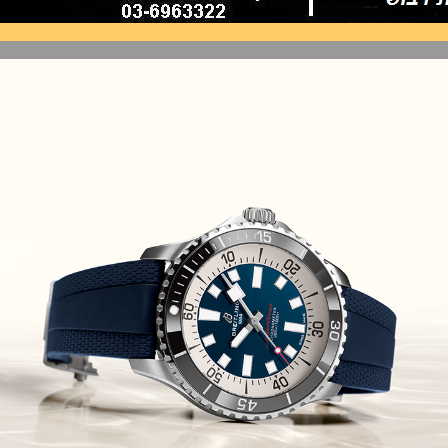
BMW M Motorsports
(10/10/2021)
זניט נשים Zenith Chronomaster
Original
(08/10/2021)
אודמר פיגה קונספט Audemars
Piguet Royal Oak Concept
Flying Tourbillon
(07/10/2021)
אוריס מהדורת מטוסים מיוחדת
Oris Big Crown ProPilot Rega
Fleet
(04/10/2021)
זניט מהדרות בוטיק Zenith
Chronomaster Original Boutique
Edition
(03/10/2021)
בל אנד רוס יהלומים Bell & Ross
BR 05 Diamond
(01/10/2021)
סייקו כרונוגרף Seiko Speed Timer
Automatic Chronograph
(30/09/2021)
יוליס נרדין Ulysse Nardin Marine
Megayacht