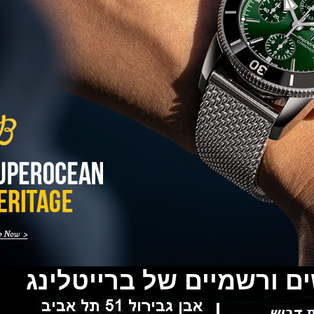
Active Chronograph
(25/10/2021)
בלנקפיין Blancpain Fifty
Fathoms Bathyscaphe Bucherer
Blue
(24/10/2021)
שעון IWC Chronograph Edition
IWC x Hot Wheels Racing
Works
(19/10/2021)
פטק פיליפ כרונוגרף 2022Patek
Philippe Chronograph
Complications
(17/10/2021)
שעון צלילה פורטיס Fortis
Marinemaster M-44 Diver
(14/10/2021)
גרובל פורסיי זמן כדור הארץ
Greubel Forsey GMT Earth
Final Edition
(13/10/2021)
סייקו טרטל Seiko Prospex Sea
מיים של ברייטלינג
Turtle U.S. Special Edition
(11/10/2021)
אדוקס עם ב.מ.וו Edox and