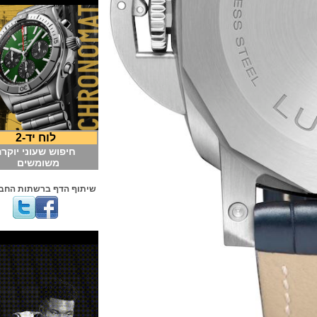
לוח יד-2
חיפוש שעוני יוקרה
משומשים
שיתוף הדף ברשתות החברתיות