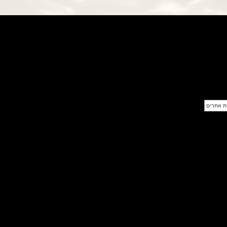
פנראי חוגה ומנגנון שילדי Officine
Panerai Submersible S
BRABUS Shadow Black Ops
השעון בסדרה מוגבלת ש
(26/09/2021)
אומגה כרונוסקופ Omega
Speedmaster Chronoscope
(24/09/2021)
אודמר פיגה רויאל אוק בלוח שנה
נצחי Audemars Piguet Royal
Oak Perpetual Calendar
Titanium
(22/09/2021)
יגר לה קולטורה ריברסו מיניט רפיטר
Jaeger-LeCoultre Reverso
Tribute Minute Repeater
(21/09/2021)
אודמר פיגה קוד Audemars Piguet
Tourbillon Code 11.59
Openworked
(20/09/2021)
אוריס צלילה אפור Oris Divers
Sixty-Five Grey 40
(20/09/2021)
פנראיי קרבוטק מיוחד Officine