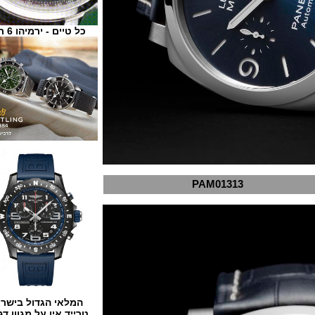
כל טיים - ירמיהו 6 ת"א
PAM01313
המלאי הגדול בישראל
טרייד אין על מגוון דגמים