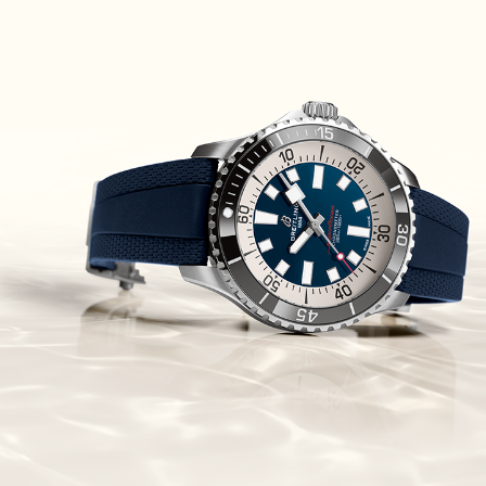
Piguet Royal Oak Concept
Flying Tourbillon
(07/10/2021)
אוריס מהדורת מטוסים מיוחדת Oris
Big Crown ProPilot Rega Fleet
(04/10/2021)
זניט מהדרות בוטיק Zenith
Chronomaster Original Boutique
Edition
(03/10/2021)
בל אנד רוס יהלומים Bell & Ross
BR 05 Diamond
(01/10/2021)
סייקו כרונוגרף Seiko Speed Timer
Automatic Chronograph
(30/09/2021)
יוליס נרדין Ulysse Nardin Marine
Megayacht
(29/09/2021)
בל אנד רוס שעון זהב שילדי Bell &
Ross BR 05 Skeleton Gold
(28/09/2021)
יוליס נרדין Ulysse Nardin Diver
Chrono 44 Monaco Yacht Show
(27/09/2021)