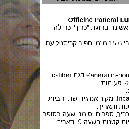
Luminor Marina 44, Ref. PAM01
Officine Paner
לראשונה בחוגת "כריך" כחולה
השעון זמין בפלדה בקוטר 44 מ"מ ועובי 15.6 מ"מ, ספיר קריסטל עם
המנגנון מכני אוטומטי ביצור עצמי Panerai in-house דגם caliber
ותאריך.
 ספרות וסימני שעה בסופר
לומינובה לבנה עם בהירות ירוקה. שניות קטנות בשעה 9, תאריך