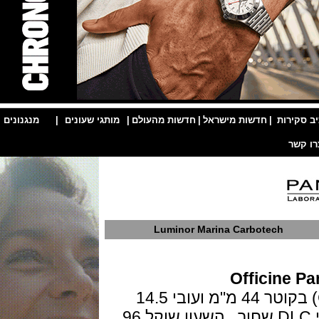
ות
|
חדשות מישראל
|
חדשות מהעולם
|
מותגי שעונים
|
מנגנונים
|
Luminor Marina Carbotech
Officin
גוף השעון בנוי בקרבוטק (Carbotech) בקוטר 44 מ"מ ועובי 14.5
מ"מ,ספיר קריסטל וגב טיטניום בציפוי DLC שחור , השעון שוקל 96