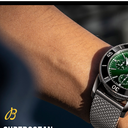
(29/10/2021)
פנראיי כרונוגרף Officine Panerai
Submersible Chrono Flyback
Mike Horn Edition
(28/10/2021)
גלאסהוטה אורגילנל 2022
Glashutte Original Senator
Excellence Perpetual Calendar
(27/10/2021)
פרלה 2022Perrelet Lab
Peripheral Dual Time Big Date
(26/10/2021)
ורסצ'ה כרונוגרף Versace Icon
Active Chronograph
(25/10/2021)
בלנקפיין Blancpain Fifty Fathoms
Bathyscaphe Bucherer Blue
(24/10/2021)
שעון IWC Chronograph Edition
IWC x Hot Wheels Racing Works
(19/10/2021)
פטק פיליפ כרונוגרף 2022Patek
Philippe Chronograph
Complications
(17/10/2021)