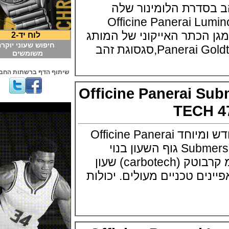
סדרת הלומינור שלה
Officine Panerai L
הכתר האייקוני של המותג
לוח יד-2
חיפוש שעוני יוקרה
משומשים
שיתוף הדף ברשתות החברתיות
Officine Panerai 
TECH
פנראיי מציגים דגם חדש ומיוחד Officine Panerai
Submersible BMG-TECH 47 גוף השעון בנוי
BMG-TECH והבזל מ קרבוטק (carbotech) שעון
ם טכניים מעולים. יכולות