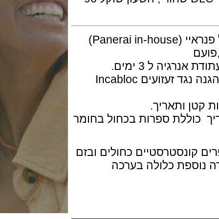
המנגנון מכני אוטומטי ביצור עצמי של פנראיי (Panerai in-house)
המנגנון מצויד ב Glucydur באלאנס והגנה נגד זעזועים Incabloc
טן ותאריך.
כוללת ספרות בכחול בחומר
ונסטרסטיים כחולים ובזם