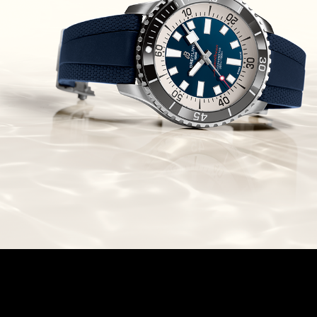
Chronomaster Original Boutique
Edition
(03/10/2021)
בל אנד רוס יהלומים Bell & Ross
BR 05 Diamond
(01/10/2021)
סייקו כרונוגרף Seiko Speed Timer
Automatic Chronograph
(30/09/2021)
יוליס נרדין Ulysse Nardin Marine
Megayacht
(29/09/2021)
בל אנד רוס שעון זהב שילדי Bell &
Ross BR 05 Skeleton Gold
(28/09/2021)
יוליס נרדין Ulysse Nardin Diver
Chrono 44 Monaco Yacht Show
(27/09/2021)
פנראי חוגה ומנגנון שילדי Officine
Panerai Submersible S
BRABUS Shadow Black Ops
השעון בסדרה מוגבלת ש
(26/09/2021)
אומגה כרונוסקופ Omega
Speedmaster Chronoscope