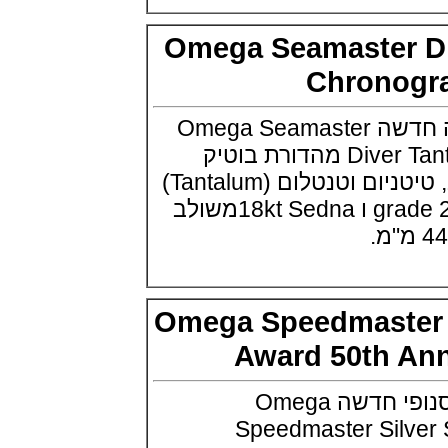
פטק פיליפ Patek Philippe Grand
Complication Desk Clock
(02/07/2021)
Omega Seamaster
ברייטלינג אופנתי לנשים Breitling
Chrono
SuperOcean Heritage 57 Pastel
Paradise
(30/06/2021)
אומגה מנפיקה סדרה חדשה Omega Seamaster
ריצ'רד מייל רגטה Richard Mille
RM 60-01 Les Voiles de St.
Diver Tantalum Chronograph מהדורת בוטיק
Barth Chronograph
ממוספרת שילוב זהב, טיטניום וטנטלום (Tantalum)
(29/06/2021)
יוליס נרדין Ulysse Nardin
גוף השעון בטיטניום grade 2 ו 18kt Sednaמשולב
Chronometer Titanium Blue
(28/06/2021)
טודור בלאק ביי ברונזה Tudor
Black Bay Fifty-Eight Bronze
(24/06/2021)
אדוקס צלילה 1000 מטר Edox Sky
Omega Speedmaste
Diver Neptunian 1000
(22/06/2021)
Award 50th 
ברייטלינג תחרות איירון מן 2021 ®
ENDURANCE PRO IRONMAN
אומגה מציגה גרסת סנופי חדשה Omega
(21/06/2021)
מוריס לקרואה Maurice Lacroix
Speedmaster Sil
Gravity