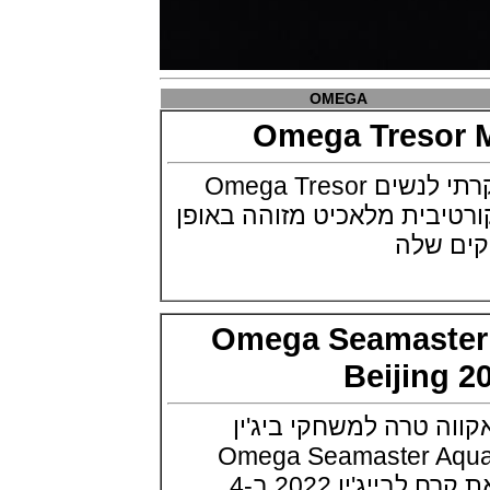
פנראיי כרונוגרף Officine Panerai
Submersible Chrono Flyback
Mike Horn Edition
(28/10/2021)
OMEGA
גלאסהוטה אורגילנל 2022
Glashutte Original Senator
Omega Treso
Excellence Perpetual Calendar
(27/10/2021)
אומגה מציגה דגם יוקרתי לנשים Omega Tresor
פרלה 2022Perrelet Lab
Peripheral Dual Time Big Date
דקורטיבית מלאכיט מזוהה באופן
(26/10/2021)
 שלה
ורסצ'ה כרונוגרף Versace Icon
Active Chronograph
(25/10/2021)
בלנקפיין Blancpain Fifty Fathoms
Bathyscaphe Bucherer Blue
Omega Seamast
(24/10/2021)
שעון IWC Chronograph Edition
Beijin
IWC x Hot Wheels Racing Works
(19/10/2021)
 טרה למשחקי ביג'ין
פטק פיליפ כרונוגרף 2022Patek
Philippe Chronograph
Omega Seamaster Aq
Complications
(17/10/2021)
השעון מעוצב בהשראת קרח לבייג'ין 2022 ב-4