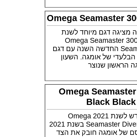
Breitling Top Time Classic Cars
Collection
(01/09/2021)
Omega Seamaster 
יוליס נרדין Ulysse Nardin Marine
Torpilleur Collection
(31/08/2021)
יגה דגם מיוחד לשנת
אוריס אופסיס הדייט Oris Aquis
2021 Omega Seamast
Date Upcycle
(31/08/2021)
קולקציית Seamaster 300 החדשה השנה עם דגם
זניט Zenith Defy 21 Patrick
עדי של אומגה. השעון
Mouratoglou Edition
(27/08/2021)
ראשון שנוצר
שעוני IWC בחלל IWC Pilot
Chronograph Ceramic
Inspiration4
(27/08/2021)
Omega Seamast
גרנד סייקו Grand Seiko Spring
Drive 5 Days Minamo Ref.
Black Bl
SLGA007
(25/08/2021)
אומגה מציגה דגם חדש לשנת 2021 Omega
לוקמן Locman Mare 300
Automatic Diver
Seamaster Diver 300M Black Black בשנת 2021
(23/08/2021)
ל אומגה חובק את הצד
טיסו Tissot PRX Powermatic 80
(22/08/2021)