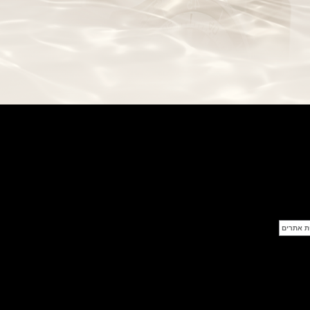
יחודי Oris Aquis Depth Gauge
(06/05/2021)
בלאנפיין פיפטי פאטום.Blancpain
Fifty Fathoms Bathyscaphe
Desert Edition
(05/05/2021)
ריצ'ארד מיל נשים Richard Mille
RM 07-01 Racing Red
(03/05/2021)
בל אנד רוס שעון צבאי Bell & Ross
BR 03-92 Diver Military
(02/05/2021)
גלאסהוטה אורגינל Glashutte
Original PanoMaticLunar
(30/04/2021)
ריצ'ארד מייל:Richard Mille RM
21-01 Tourbillon Aerodyne
(29/04/2021)
שעון לואי ויטון 2021 Louis Vuitton
Tambour Street Diver Pacific
White
(28/04/2021)
מוריס לקרואה Maurice Lacroix
Aikon Master Grand Date
(27/04/2021)