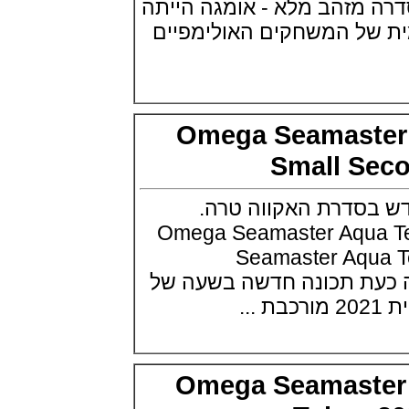
Terra T סדרה מזהב מלא - אומגה הייתה
Edition
(03/10/2021)
ל המשחקים האולימפיים
בל אנד רוס יהלומים Bell & Ross
BR 05 Diamond
(01/10/2021)
סייקו כרונוגרף Seiko Speed Timer
Automatic Chronograph
(30/09/2021)
Omega Seamast
יוליס נרדין Ulysse Nardin Marine
Megayacht
Small S
(29/09/2021)
בל אנד רוס שעון זהב שילדי Bell &
סדרת האקווה טרה.
Ross BR 05 Skeleton Gold
(28/09/2021)
Omega Seamaster Aqu
יוליס נרדין Ulysse Nardin Diver
Seamaster Aqua Terra
Chrono 44 Monaco Yacht Show
(27/09/2021)
ת תכונה חדשה בשעה של
פנראי חוגה ומנגנון שילדי Officine
Panerai Submersible S
BRABUS Shadow Black Ops
השעון בסדרה מוגבלת ש
(26/09/2021)
אומגה כרונוסקופ Omega
Omega Seamast
Speedmaster Chronoscope
(24/09/2021)