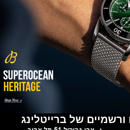
טודור בלאק ביי קרמי Tudor Black
Bay Ceramic
(26/05/2021)
מחיר שהשיגו שעוני פטק פיליפ
(25/05/2021)
שעון צלילה "בול" 2021 Ball Watch
Engineer Hydrocarbon
AeroGMT Sled Driver
(24/05/2021)
IWC ומרצדס AMG סדרת IWC
Pilot's Chronograph AMG
Edition
(23/05/2021)
בל אנד רוס Bell & Ross BR 05
Skeleton NightLum
(21/05/2021)
זניט כרונומסטר Zenith
Chronomaster Sport Gold
(19/05/2021)
המילטון צלילה 2021 Hamilton
Khaki Navy Scuba Auto 43mm
(18/05/2021)
שמיים של ברייטלינג
טאגה הויר קאררה ירוק תה TAG
Heuer Carrera Green Limited
Edition