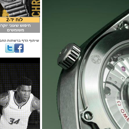
לוח יד-2
חיפוש שעוני יוקרה
משומשים
שיתוף הדף ברשתות החברתיות