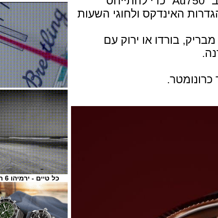
על החוגה של דגם הזהב Sedna כתוב "Au750" כדי להתייחס
ת האינדקס ולחוגי השעות
, בורדו או ירוק עם
כל טיים - ירמיהו 6 ת"א