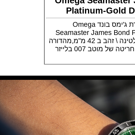
Omega Seamast
Revival Safari
Platinum-Gol
(11/06/2021)
יוליס נרדין במהדורת כריש Ulysse
Nardin Diver Lemon Shark
הדגם החדש במהדורת ג'ימס בונד Omega
(09/06/2021)
Seamaster James Bon
ג'יארד פריגו Girard-Perregaux
Laureato Absolute Infrared
300M זמין בגרסת פלטינה \ זהב ב 42 מ"מ,מהדורה
(07/06/2021)
וטב 007 בלייזר
סייקו גרסה משוחזרת Seiko
Prospex 1986 Quartz Diver's
35th Anniversary
(04/06/2021)
אוריס הלשטיין Oris Hölstein
Edition 2021
(02/06/2021)
אדוקס כרונגרף Edox CO1 Carbon
Automatic Chronograph
(01/06/2021)
שעון גוצ'י טוריבלון Gucci 25H
Tourbillon
(31/05/2021)
זניט דגם היסטורי Zenith
Chronomaster Revival A3817
(27/05/2021)