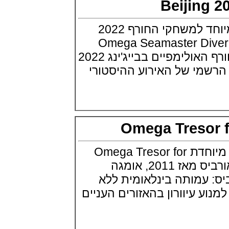
Beijin
פנראי רדיומיר Officine Panerai
Radiomir Eilean
(25/07/2021)
אומגה משיקה דגם מיוחד למשחקי החורף 2022
בריגה לנשים Breguet Reine de
Naples 8938
Omega Seamaster Di
(22/07/2021)
שנה עד שמשחקי החורף האולימפיים בבייג'ינג 2022
גראהם Graham Fortress
Monopusher Chrono
מי של האירוע ההיסטורי
(20/07/2021)
שופאד גולף Chopard Happy
Sport Golf Edition
(19/07/2021)
ריצ'רד מייל Richard Mille RM 029
Le Mans Classic
Omega Treso
(16/07/2021)
יגר לה קולטורה 1,104 יהלומים בסך
אומגה משיקה סדרה מיוחדת Omega Tresor for
כולל של 7.84 קראט
(15/07/2021)
Orbis שתי סדרות לאורביס מאז 2011, אומגה
דוקסה לבן DOXA SUB 200
מותה בינלאומית ללא
Whitepearl
(14/07/2021)
ע עיוורון בהאזורים העניים
בל אנד רוס Bell & Ross BR 03-94
Patrouille de France
(13/07/2021)
אומגה לאולימפיאדת טוקיו 2020