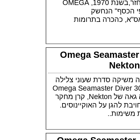
Anniversary הביגל חזר,בשנת 1970, OMEGA
(20/06/2021)
בריגה Breguet Type XXI 3815
כסף" הנחשק
Titanium
 כהכרה בתרומות
(19/06/2021)
אומגה אקווה טרה 2021 Small
Seconds
(18/06/2021)
פטק פיליפ מציגים:Patek Philippe
6002R Grand Complication
Omega Seamast
(17/06/2021)
בל אנד רוס קרמי Bell & Ross BR
Nek
03-92 Red Radar Ceramic
(16/06/2021)
לואי הררד אלן זילברשטיין Louis
יקה סדרת שעוני צלילה
Erard X Alain Silberstein
Omega Seamaster Diver 3
Tryptich
(15/06/2021)
OMEGA היא שותפה גאה של Nekton, קרן מחקר
סיטיזן שעון צלילה 2021 -- Citizen
להגן על האוקיינוסים.
Promaster Mechanical Diver
200
ימות..
(14/06/2021)
שופארד מיילה מיליה Chopard
Mille Miglia 2021
(13/06/2021)
זניט ספארי Zenith Chronomaster