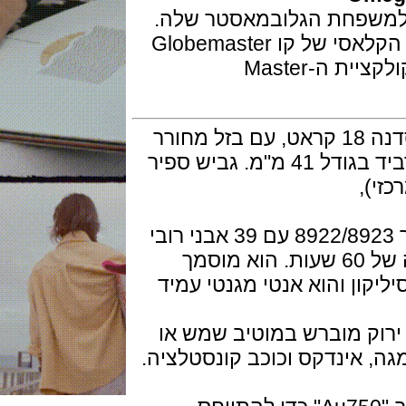
פחת הגלובמאסטר שלה.
שעוני לוח השנה עוקבים אחר הסגנון הקלאסי של קו Globemaster
אשר שוחרר לראשונה בשנת 2015 כקולקציית ה-Master
גוף השעון מפלדת אל חלד או בזהב סדנה 18 קראט, עם בזל מחורר
תואם של סדנה, פלדה או טונגסטן קרביד בגודל 41 מ"מ. גביש ספיר
,
מנגנון של אומגה מכני אוטומטי קליבר 8922/8923 עם 39 אבני רובי
פועם 25,200 פעימות לשעה ועתודה של 60 שעות. הוא מוסמך
ליקון והוא אנטי מגנטי עמיד
ק מוברש במוטיב שמש או
 לוגו אומגה, אינדקס וכוכב קונסטלציה.