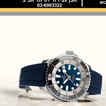
(16/05/2021)
ריצ'ארד מיל מקלארן.Richard Mille
RM 40-01 McLaren Speedtail
(15/05/2021)
רולקס דייטונה 2021 Oyster
Perpetual Cosmograph Daytona
(13/05/2021)
שופארד כרונוגרף עם לוח שנה
נצחי.Chopard L.U.C. Perpetual
Chronograph
(12/05/2021)
יוליס נרדין Ulysse Nardin Freak X
Razzle Dazzle
(11/05/2021)
יגר לה קולטורה ריברסו לנשים
Jaeger-LeCoultre Reverso
(10/05/2021)
שופארד מילה מילייה 2021
Chopard Mille Miglia GTS
California Mille 30th
(08/05/2021)
ברייטליגנ סופר כרונומט Breitling
Super Chronomat
(06/05/2021)
אוריס צלילה מקצועי עם מד עומק