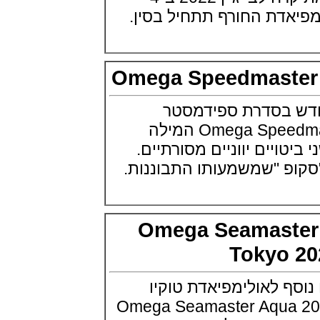
שעון צלילה פורטיס Fortis
Marinemaster M-44 Diver
(14/10/2021)
גרובל פורסיי זמן כדור הארץ
Greubel Forsey GMT Earth Final
Edition
Omega Speedmast
(13/10/2021)
סייקו טרטל Seiko Prospex Sea
Turtle U.S. Special Edition
בסדרת ספידמסטר
(11/10/2021)
Omega Speedmaster Chronoscope המילה
אדוקס עם ב.מ.וו Edox and BMW
M Motorsports
יים יווניים מסורתיים.
(10/10/2021)
ופ "שמשמעותו התבוננות.
זניט נשים Zenith Chronomaster
Original
(08/10/2021)
אודמר פיגה קונספט Audemars
Omega Seamast
Piguet Royal Oak Concept
Flying Tourbillon
(07/10/2021)
Tokyo
אוריס מהדורת מטוסים מיוחדת Oris
Big Crown ProPilot Rega Fleet
לאולימפיאדת טוקיו
(04/10/2021)
20 (שנערכת ב 2021 Omega Seamaster Aqua
זניט מהדרות בוטיק Zenith
Chronomaster Original Boutique