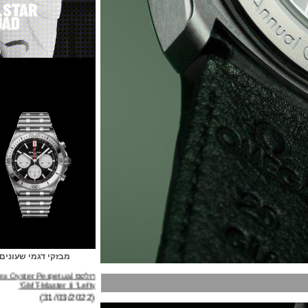
מבזקי דגמי שעונים
רולקס Rolex Oyster Perpetual
GMT-Master II "Lefty"
(31/03/2022)
ברייטלינג Breitling Avenger B01