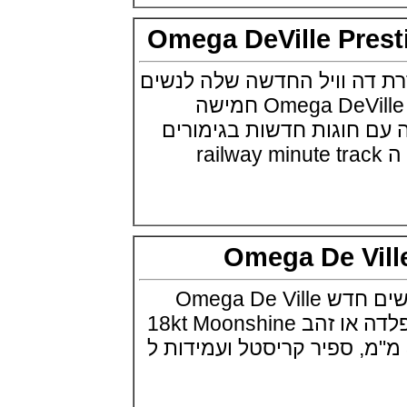
Omega Seamaster Aqua Terra
Tokyo
Omega DeVille Pre
(09/07/2021)
פנראי ג'ימי צ'ין Officine Panerai
Submersible Chrono Flyback
ה וויל החדשה שלה לנשים
Jimmy Chin Editions
Omega DeVille Prestige Collection חמישה
(08/07/2021)
חוגות חדשות בגימורים
שען אודמר פיגה Audemars Piguet
Royal Oak Frosted Gold 34
ים בכולם מוטיב ה railway minute track
(08/07/2021)
אודמר פיגה Audemars Piguet
Royal Oak Black Ceramic 34
(07/07/2021)
יגר לה קולטורה Jaeger-LeCoultre
Reverso Tribute Enamel
Omega De Vi
(06/07/2021)
בריגה ONLY WATCH 2021
Breguet Type XX
אומגה משיקה דגם נשים חדש Omega De Ville
(05/07/2021)
Tresor השעון זמין בפלדה או זהב 18kt Moonshine
טאג הויר מונקו TAG Heuer
Carbon Monaco
3 מ"מ או 39 מ"מ, ספיר קריסטל ועמידות ל
(04/07/2021)
טודור Tudor Black Bay GMT One
(02/07/2021)