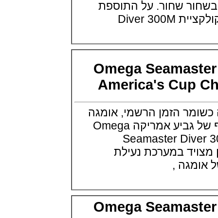
ר שחור. על התוספת
אוריס ארגון החילוץ האווירי רפואי
Diver
בוצואנה Oris ProPilot Okavango
Air Rescue
(18/08/2021)
פיאז'ה פולו פנדה Piaget Polo
Panda Blue Chronograph
(06/08/2021)
Omega Seamast
ג'ירארד פרגו Girard-Perregaux
Laureato Absolute Ti 230
America's Cup
(05/08/2021)
הובלו מהדורת חופי הים התיכון
ublot Mediterranean Sea
מר הזמן הרשמי, אומגה
Boutique Collections
(01/08/2021)
השיקה את הכרונוגרף של גביע אמריקה Omega
שופארד Chopard Happy Ocean
Seamaster Div
300 Meters
(29/07/2021)
עון מצויד במערכת נעילת
מוריס לקרואה Maurice Lacroix
גה ,
Eliros 25th Anniversary
(27/07/2021)
יגר לה קולטורה Jaeger-LeCoultre
Rendez-Vous Dazzling Moon
Lazura
Omega Seamast
(26/07/2021)