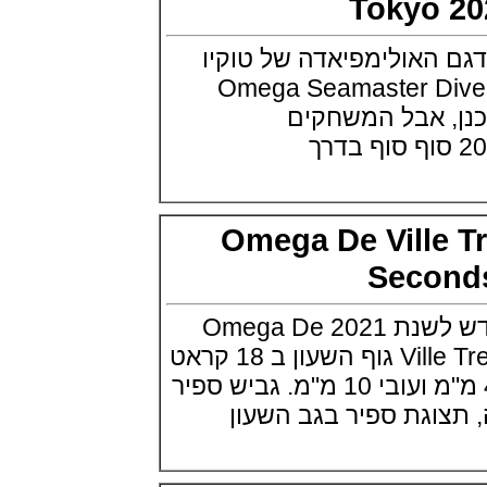
Tokyo
אודמר פיגה רויאל אוק בלוח שנה
נצחי Audemars Piguet Royal
Oak Perpetual Calendar
אולימפיאדה של טוקיו
Titanium
2020 Omega Seamaste
(22/09/2021)
, אבל המשחקים
יגר לה קולטורה ריברסו מיניט רפיטר
Jaeger-LeCoultre Reverso
Tribute Minute Repeater
(21/09/2021)
אודמר פיגה קוד Audemars Piguet
Tourbillon Code 11.59
Openworked
Omega De Ville
(20/09/2021)
Sec
אוריס צלילה אפור Oris Divers
Sixty-Five Grey 40
(20/09/2021)
אומגה מציגה דגם חדש לשנת 2021 Omega De
פנראיי קרבוטק מיוחד Officine
Panerai Luminor Marina
Ville Tresor Small Seconds גוף השעון ב 18 קראט
Carbotech Blu Notte
(19/09/2021)
זהב סדנה, בקוטר 40 מ"מ ועובי 10 מ"מ. גביש ספיר
בל אנד רוס Bell & Ross BR 05
גת ספיר בגב השעון
GMT
(14/09/2021)
אודמר פיגה מיניט רפיטר
Audemars Piguet Royal Oak