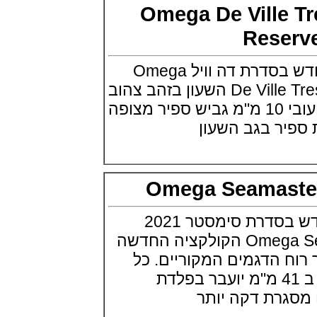
Minute Repeater Supersonnerie
Omega De Ville
(14/09/2021)
Rese
שעון IWC לצי האמריקאי ארה"ב
IWC Pilot Watch Chronographs
for the U.S. Navy
אומגה משיקה דגם חדש בסדרת דה וויל Omega
(13/09/2021)
שופארד מילה מילה פורשה
De Ville Tresor Power Reserve השעון בזהב צהוב
Chopard Mille Miglia GTS
18K בקוטר 40 מ"מ ועובי 10 מ"מ גביש ספיר מצופה
Luftgekühlt Edition
(12/09/2021)
ר בגב השעון
מידו צלילה Mido Ocean Star
200C
(05/09/2021)
IWC שאפהאוזן קרמי IWC Pilot
Omega Seamast
Automatic Blue Ceramic
(05/09/2021)
אודמר פיגה 2021 רויאל אוק
אומגה מציגה דגם חדש בסדרת סימסטר 2021
אופשור Audemars Piguet Royal
Oak Offshore Collections 2021
Omega Seamaster 300 Steel הקולקציה החדשה
(02/09/2021)
 רוח הדגמים המקוריים. כל
אודמר פיגה 2021 רויאל אוק
אופשור Audemars Piguet Royal
אחד מהשעוני0 הללו ב 41 מ"מ יועבר בפלדת
Oak Offshore Collections 2021
רת דקה יותר
(02/09/2021)
ברייטלניג מכוניות קלאסיות