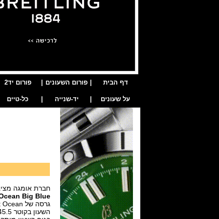
דף הבית
|
פורום השעונים
|
פורום יד2
על שעונים
|
יד-שנייה
|
כל-טיים
חברת אומגה מציגה
Ocean Big Blue
גרסה של Planet Ocean בנוי גוש קרמי אחד , שעון צלילה עם מחוג GMT.בזל השעון קרמי אף הוא.
השעון בקוטר 45.5 מ"מ,ספיר קריסטל ,גב חשוף ועמידות ל 600 מטר.