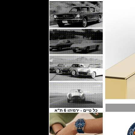
כל טיים - ירמיהו 6 ת"א