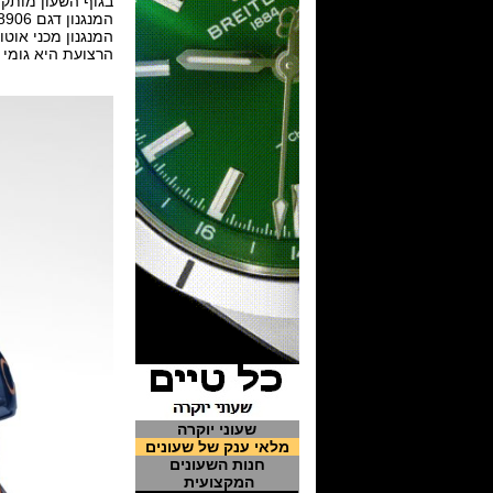
בגוף השעון מותקן
המנגנון דגם caliber 8906 ביצור עצמי של אומגה מוסמך לתקן החדש של אומגה Master Chronometer .
המנגנון מכני אוטומט
הרצועת היא גומי 
שעוני יוקרה
מלאי ענק של שעונים
חנות השעונים
המקצועית