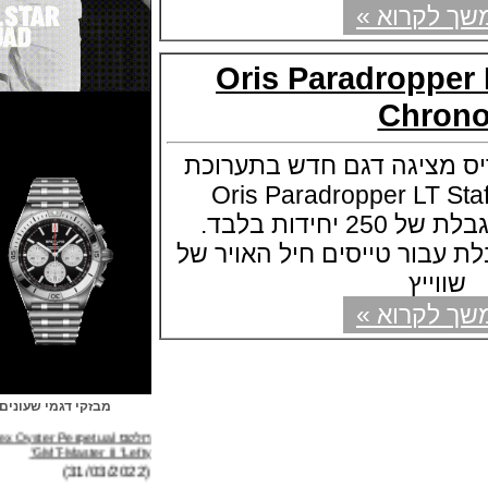
קרוא »
Oris Paradroppe
Chr
ציגה דגם חדש בתערוכת
Oris Paradropper LT Staffel
Chrono סדרה מוגבלת של 250 יחידות בלבד.
ור טייסים חיל האויר של
ייץ
קרוא »
מבזקי דגמי שעונים
רולקס Rolex Oyster Perpetual
GMT-Master II "Lefty"
(31/03/2022)
ברייטלינג Breitling Avenger B01