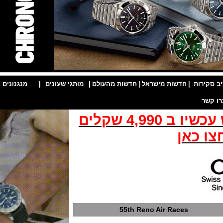
ות
|
חדשות מישראל
|
חדשות מהעולם
|
מותגי שעונים
|
מנגנונים
|
שעון האוריס אקוויס החדש עכשיו ב 4,990 שקלים
כאן
55th Reno Air Races