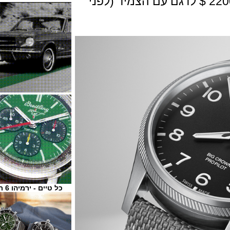
מחיר רשמי 2000 $ לדגם הרצועה ו 2200 $ לדגם עם הצמיד (לפני
כל טיים - ירמיהו 6 ת"א