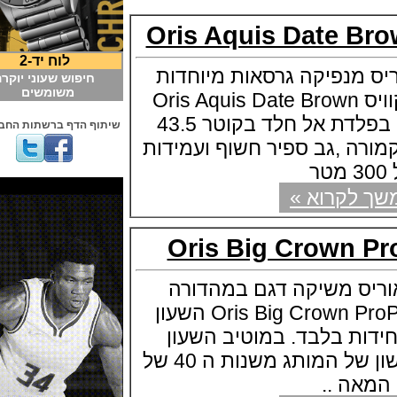
Oris Aquis Date 
לוח יד-2
נפיקה גרסאות מיוחדות
חיפוש שעוני יוקרה
משומשים
בסדרת הצלילה אקוויס Oris Aquis Date Brown
and Green השעון בפלדת אל חלד בקוטר 43.5
שיתוף הדף ברשתות החברתיות
 ,גב ספיר חשוף ועמידות
קרוא »
Oris Big Crown 
 משיקה דגם במהדורה
מיוחדת Oris Big Crown ProPilot Alarm השעון
 250 יחידות בלבד. במוטיב השעון
המעורר המכני הראשון של המותג משנות ה 40 של
ה ..