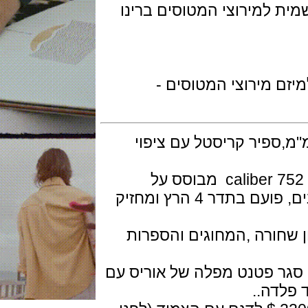
למירוצי המטוסים ברינו
רגל 55 שנה למיזם מירוצי המטוסים -
לדת אל חלד בקוטר 45 מ"מ,ספיר קריסטל עם ציפוי
המנגנון מכני אוטומטי של אוריס דגם caliber 752 מבוסס על
סליטה Sellita SW 220-1 עם 26 אבנים, פועם בתדר 4 הרץ ומחזיק
וגת השעון שחורה ,המחוגים והספרות
 פטנט מפלה של אוריס עם
דה..