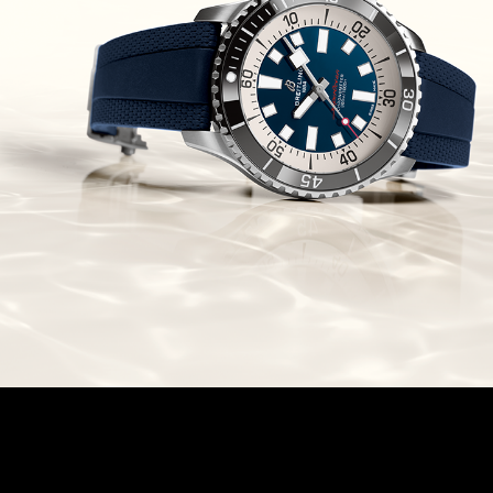
Edition
(03/10/2021)
בל אנד רוס יהלומים Bell & Ross
BR 05 Diamond
(01/10/2021)
סייקו כרונוגרף Seiko Speed Timer
Automatic Chronograph
(30/09/2021)
יוליס נרדין Ulysse Nardin Marine
Megayacht
(29/09/2021)
בל אנד רוס שעון זהב שילדי Bell &
Ross BR 05 Skeleton Gold
(28/09/2021)
יוליס נרדין Ulysse Nardin Diver
Chrono 44 Monaco Yacht Show
(27/09/2021)
פנראי חוגה ומנגנון שילדי Officine
Panerai Submersible S
BRABUS Shadow Black Ops
השעון בסדרה מוגבלת ש
(26/09/2021)
אומגה כרונוסקופ Omega
Speedmaster Chronoscope
(24/09/2021)