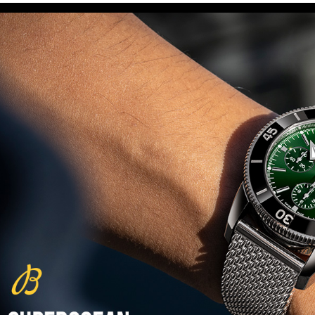
(29/10/2021)
פנראיי כרונוגרף Officine Panerai
Submersible Chrono Flyback
Mike Horn Edition
(28/10/2021)
גלאסהוטה אורגילנל 2022
Glashutte Original Senator
Excellence Perpetual Calendar
(27/10/2021)
פרלה 2022Perrelet Lab
Peripheral Dual Time Big Date
(26/10/2021)
ורסצ'ה כרונוגרף Versace Icon
Active Chronograph
(25/10/2021)
בלנקפיין Blancpain Fifty Fathoms
Bathyscaphe Bucherer Blue
(24/10/2021)
שעון IWC Chronograph Edition
IWC x Hot Wheels Racing Works
(19/10/2021)
פטק פיליפ כרונוגרף 2022Patek
Philippe Chronograph
Complications
(17/10/2021)