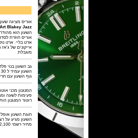
אוריס מציגה שעון
 Art Blakey Jazz
השעון הוא מהודרה מוגבל
אוריס חוזרת לסד
אייקונים של ג'אז 
מוגבלת.
גב השעון בנוי פלדת אל חלד בקוטר
השעון עמיד ל 30 מטר.
גוף השעון עם חר
המנגנון מכני אוטומטי של אוריס דגם caliber 733 מבו
פעימות לשעה ומחזיק 
רוטור המנגנון הות
חוגת השעון אופלית לב
השעון מגיע על רצועת עור חומה 20 מ"מ עם אבז
מחיר רשמי 2,100 דולר.