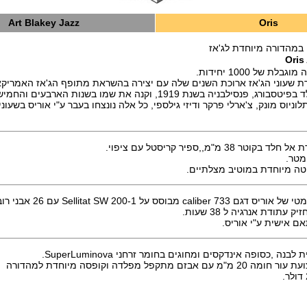
Art Blakey Jazz
Oris
 במהדורה מיוחדת לג'אז
Oris
ת של 1000 יחידות.
רת שעוני הג'אז ארוכת השנים שלה עם יצירה בהשראת מתופף הג'אז האמריק
ארט בליי. ארט נולד בפיטסבורג, פנסילבניה בשנת 1919, וקנה את שמו בשנות הא
תלוניוס מונק, צ'ארלי פרקר ודיזי גילספי, כל אלה נונצחו בעבר ע"י אוריס בשע
 38 מ"מ,,ספיר קריסטל עם ציפוי.
יטה מיוחדת במוטיב מצלתיים.
סס על Sellitat SW 200-1 עם 26 אבני רובי, פועם 28,800
עתודת אנרגיה ל 38 שעות.
אם אישית ע"י אוריס.
נה ,כסופה אינדקסים ומחוגים בחומר זרחני SuperLuminova.
ם מתקפל מפלדה וקופסה מיוחדת למהדורה