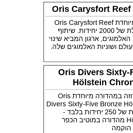
Breitling Top Time Classic Cars
Oris Carysfort Re
Collection
(01/09/2021)
יוליס נרדין Ulysse Nardin Marine
אוריס מציגה סדרה מיוחדת Oris Carysfort Reef
Torpilleur Collection
Diver מהדורה מוגבלת של 2000 יחידות. שיתוף
(31/08/2021)
וגים, ארגון המביא שינוי
אוריס אופסיס הדייט Oris Aquis
Date Upcycle
 ושוניות האלמוגים שלה.
(31/08/2021)
זניט Zenith Defy 21 Patrick
Mouratoglou Edition
(27/08/2021)
Oris Divers Six
שעוני IWC בחלל IWC Pilot
Chronograph Ceramic
Inspiration4
Hölstein C
(27/08/2021)
גרנד סייקו Grand Seiko Spring
אוריס מציגה שעון ברוזה במהדורה מיוחדת Oris
Drive 5 Days Minamo Ref.
SLGA007
Divers Sixty-Five Bronz
(25/08/2021)
השעון בסדרה מוגבלת של 250 יחידות בלבד -
לוקמן Locman Mare 300
Automatic Diver
Hölstein Edition  מהדורה במוטיב הכפר
(23/08/2021)
קמה
טיסו Tissot PRX Powermatic 80
(22/08/2021)