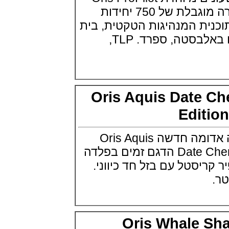
(29/10/2021)
TLP Albacete מהדורה מוגבלת של 750 יחידות
פנראיי כרונוגרף Officine Panerai
Submersible Chrono Flyback
ת המנהיגות הטקטית, בית
Mike Horn Edition
ספר להכשרת טייסים באלבסטה, ספרד. TLP,
(28/10/2021)
גלאסהוטה אורגילנל 2022
Glashutte Original Senator
Excellence Perpetual Calendar
(27/10/2021)
פרלה 2022Perrelet Lab
Oris Aquis Date 
Peripheral Dual Time Big Date
(26/10/2021)
Edit
ורסצ'ה כרונוגרף Versace Icon
Active Chronograph
(25/10/2021)
אוריס מציגה מהדורה אדומה חדשה Oris Aquis
בלנקפיין Blancpain Fifty Fathoms
Date Cherry Red Dial Edition הדגם זמים בפלדה
Bathyscaphe Bucherer Blue
(24/10/2021)
פיר קריסטל עם בזל חד כיווני.
שעון IWC Chronograph Edition
IWC x Hot Wheels Racing Works
(19/10/2021)
פטק פיליפ כרונוגרף 2022Patek
Philippe Chronograph
Complications
Oris Whale 
(17/10/2021)