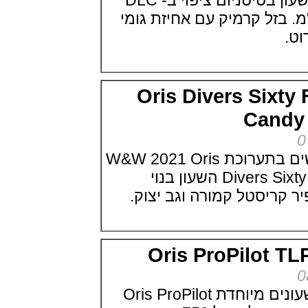
Date Caliber 400 השעון בטיטניום ציפוי ב- DLC
זניט ספארי Zenith Chronomaster
Revival Safari
49.5 מ"מ. בזל קרמיק עם אחיזת גומי
(11/06/2021)
יוליס נרדין במהדורת כריש Ulysse
Nardin Diver Lemon Shark
(09/06/2021)
ג'יארד פריגו Girard-Perregaux
Laureato Absolute Infrared
Oris Divers Six
(07/06/2021)
Ca
סייקו גרסה משוחזרת Seiko
Prospex 1986 Quartz Diver's
35th Anniversary
(04/06/2021)
אוריס מציגה דגמי נשים בתערוכת W&W 2021 Oris
אוריס הלשטיין Oris Hölstein
Edition 2021
Divers Sixty Five Cotton Candy השעון בנוי
(02/06/2021)
אדוקס כרונגרף Edox CO1 Carbon
Automatic Chronograph
(01/06/2021)
שעון גוצ'י טוריבלון Gucci 25H
Tourbillon
Oris ProPilot
(31/05/2021)
זניט דגם היסטורי Zenith
Chronomaster Revival A3817
אוריס מציגה סדרת שעונים מיוחדת Oris ProPilot
(27/05/2021)