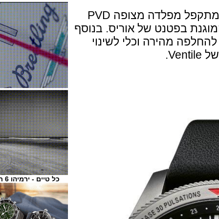
מגיע על רצועת עור שחורה עם אבזם מתקפל מפלדה מצופה PVD
ומי עם מערכת 'LIFT' המוגנת בפטנט של אוריס. בנוסף
פה מהירה וכלי לשינוי
כל טיים - ירמיהו 6 ת"א