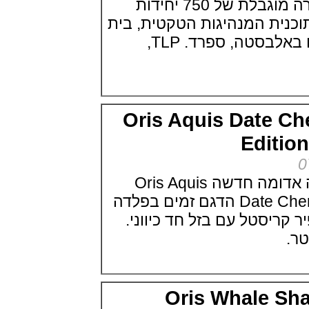
TLP Albacete מהדורה מוגבלת של 750 יחידות
טודור בלאק ביי קרמי Tudor Black
Bay Ceramic
ת המנהיגות הטקטית, בית
(26/05/2021)
ספר להכשרת טייסים באלבסטה, ספרד. TLP,
מחיר שהשיגו שעוני פטק פיליפ
(25/05/2021)
שעון צלילה "בול" 2021 Ball Watch
Engineer Hydrocarbon
AeroGMT Sled Driver
(24/05/2021)
Oris Aquis Date 
IWC ומרצדס AMG סדרת IWC
Pilot's Chronograph AMG
Edit
Edition
(23/05/2021)
בל אנד רוס Bell & Ross BR 05
Skeleton NightLum
אוריס מציגה מהדורה אדומה חדשה Oris Aquis
(21/05/2021)
Date Cherry Red Dial Edition הדגם זמים בפלדה
זניט כרונומסטר Zenith
פיר קריסטל עם בזל חד כיווני.
Chronomaster Sport Gold
(19/05/2021)
המילטון צלילה 2021 Hamilton
Khaki Navy Scuba Auto 43mm
(18/05/2021)
טאגה הויר קאררה ירוק תה TAG
Oris Whale 
Heuer Carrera Green Limited
Edition