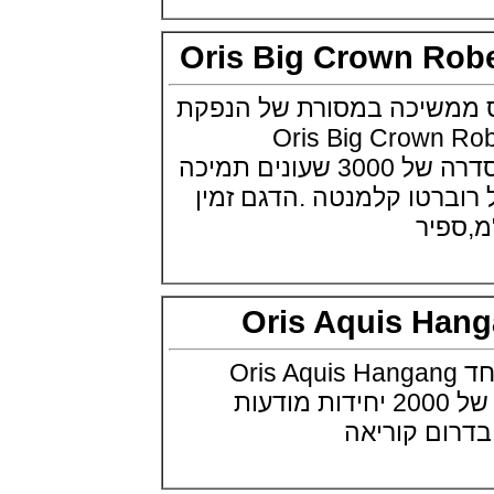
Minute Repeater Supersonnerie
(14/09/2021)
Oris Big Crown R
שעון IWC לצי האמריקאי ארה"ב
IWC Pilot Watch Chronographs
for the U.S. Navy
שיכה במסורת של הנפקת
(13/09/2021)
 Oris Big Crown Roberto
שופארד מילה מילה פורשה
Chopard Mille Miglia GTS
Clemente ומנפיקה סדרה של 3000 שעונים תמיכה
Luftgekühlt Edition
(12/09/2021)
רטו קלמנטה .הדגם זמין
מידו צלילה Mido Ocean Star
200C
(05/09/2021)
IWC שאפהאוזן קרמי IWC Pilot
Automatic Blue Ceramic
(05/09/2021)
Oris Aquis H
אודמר פיגה 2021 רויאל אוק
אופשור Audemars Piguet Royal
ריס מציגה שעו מיוחד Oris Aquis Hangang
Oak Offshore Collections 2021
(02/09/2021)
Diver סדרה מוגבלת של 2000 יחידות מודעות
אודמר פיגה 2021 רויאל אוק
ם קוריאה
אופשור Audemars Piguet Royal
Oak Offshore Collections 2021
(02/09/2021)
ברייטלניג מכוניות קלאסיות