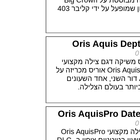
יחידות מהדורת השנה מבוססת על Big Crown
(20/06/2021)
והופכת לשעון הראשון שמופעל על ידי קליבר 403
בריגה Breguet Type XXI 3815
Titanium
(19/06/2021)
אומגה אקווה טרה 2021 Small
Seconds
(18/06/2021)
Oris Aquis 
פטק פיליפ מציגים:Patek Philippe
6002R Grand Complication
(17/06/2021)
קה דגם צילה מקצועי
בל אנד רוס קרמי Bell & Ross BR
03-92 Red Radar Ceramic
חדש Oris Aquis Depth Gauge אוריס מכריזה על
(16/06/2021)
Aquis Depth דור השני, אחד השעונים
לואי הררד אלן זילברשטיין Louis
Erard X Alain Silberstein
 בעולם הצלילה.
Tryptich
(15/06/2021)
סיטיזן שעון צלילה 2021 -- Citizen
Promaster Mechanical Diver
200
Oris AquisPro D
(14/06/2021)
שופארד מיילה מיליה Chopard
Mille Miglia 2021
אוריס מציגה דגם צלילה מקצועי Oris AquisPro
(13/06/2021)