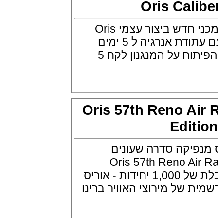
Oris Cal
אודמר פיגה רויאל אוק בלוח שנה
נצחי Audemars Piguet Royal
Oak Perpetual Calendar
אוריס משיקה מנגנון מכני חדש ביצור עצמי Oris
Titanium
Caliber 400 מנגנון עם עתודת אנרגיה ל 5 ימים
(22/09/2021)
יגר לה קולטורה ריברסו מיניט רפיטר
ואחריות ל 10 שנים . הפיתוח על המנגנון לקח 5
Jaeger-LeCoultre Reverso
Tribute Minute Repeater
(21/09/2021)
אודמר פיגה קוד Audemars Piguet
Tourbillon Code 11.59
Openworked
Oris 57th Reno A
(20/09/2021)
אוריס צלילה אפור Oris Divers
Edit
Sixty-Five Grey 40
(20/09/2021)
יקה סדרה שעונים
פנראיי קרבוטק מיוחד Officine
Panerai Luminor Marina
Oris 57th Reno Air R
Carbotech Blu Notte
(19/09/2021)
Edition מהדורה מוגבלת של 1,000 יחידות - אוריס
בל אנד רוס Bell & Ross BR 05
של מירוצי האוויר ברינו
GMT
(14/09/2021)
אודמר פיגה מיניט רפיטר
Audemars Piguet Royal Oak