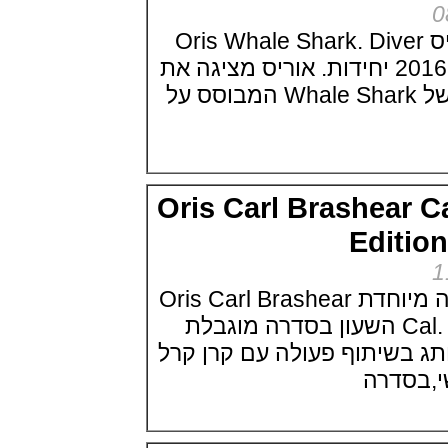
(16/05/2021)
ריצ'ארד מיל מקלארן.Richard Mille
ה חדשה של אוריס Oris Whale Shark. Diver
RM 40-01 McLaren Speedtail
מהדורה מוגבלת של 2016 יחידות. אוריס מציגה את
(15/05/2021)
רולקס דייטונה 2021 Oyster
המהדורה המוגבלת של Whale Shark המבוסס על
Perpetual Cosmograph Daytona
(13/05/2021)
שופארד כרונוגרף עם לוח שנה
נצחי.Chopard L.U.C. Perpetual
Chronograph
(12/05/2021)
Oris Carl Brashear
יוליס נרדין Ulysse Nardin Freak X
Razzle Dazzle
Edit
(11/05/2021)
יגר לה קולטורה ריברסו לנשים
Jaeger-LeCoultre Reverso
אוריס משיקה מהדורה מיוחדת Oris Carl Brashear
(10/05/2021)
Cal. 401 Limited Edition השעון בסדרה מוגבלת
שופארד מילה מילייה 2021
Chopard Mille Miglia GTS
ותג בשיתוף פעולה עם קרן קרל
California Mille 30th
(08/05/2021)
דרה
ברייטליגנ סופר כרונומט Breitling
Super Chronomat
(06/05/2021)