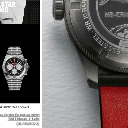
מבזקי דגמי שעונים
רולקס Rolex Oyster Perpetual
GMT-Master II "Lefty"
(31/03/2022)
ברייטלינג Breitling Avenger B01