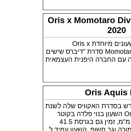
אוריס ארגון החילוץ האווירי רפואי
בוצואנה Oris ProPilot Okavango
Air Rescue
Oris x Momotaro D
(18/08/2021)
20
פיאז'ה פולו פנדה Piaget Polo
Panda Blue Chronograph
(06/08/2021)
אוריס מציגה סדרת שעונים מיוחדת Oris x
ג'ירארד פרגו Girard-Perregaux
Laureato Absolute Ti 230
Momotaro Divers Sixty-Five סדרת "דיברס שישים
(05/08/2021)
 החברה היפנית העצמאית
הובלו מהדורת חופי הים התיכון
ublot Mediterranean Sea
Boutique Collections
(01/08/2021)
שופארד Chopard Happy Ocean
300 Meters
(29/07/2021)
Oris Aqu
מוריס לקרואה Maurice Lacroix
Eliros 25th Anniversary
סדרת האקוויס שלה לשנת
(27/07/2021)
 Oris Aquis Date השעון בנוי פלדה בקוטר
יגר לה קולטורה Jaeger-LeCoultre
Rendez-Vous Dazzling Moon
39.5 מ"מ ועובי 12.6 מ"מ, זמין גם בגרסת 41.5
Lazura
(26/07/2021)
וגב חשוף. השעון עמיד ל