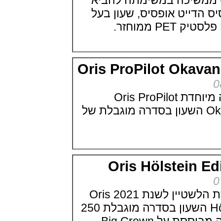
 אוריס ממשיכה במשימתה להביא
פטק פיליפ Patek Philippe Grand
דייט אופסיס, שעון בעל
Complication Desk Clock
(02/07/2021)
מוחזר.
ברייטלינג אופנתי לנשים Breitling
SuperOcean Heritage 57 Pastel
Paradise
(30/06/2021)
Oris ProPilot Oka
ריצ'רד מייל רגטה Richard Mille
RM 60-01 Les Voiles de St.
Barth Chronograph
(29/06/2021)
אוריס מציגה מהדורה מיוחדת Oris ProPilot
יוליס נרדין Ulysse Nardin
Okavango Air Resc השעון בסדרה מוגבלת של
Chronometer Titanium Blue
(28/06/2021)
טודור בלאק ביי ברונזה Tudor
Black Bay Fifty-Eight Bronze
(24/06/2021)
אדוקס צלילה 1000 מטר Edox Sky
Oris Hölstein
Diver Neptunian 1000
(22/06/2021)
ברייטלינג תחרות איירון מן 2021 ®
ENDURANCE PRO IRONMAN
אוריס מציגה את גרסת הלשטיין לשנת 2021 Oris
(21/06/2021)
Hölstein Edition 2021 השעון בסדרה מוגבלת 250
מוריס לקרואה Maurice Lacroix
Gravity