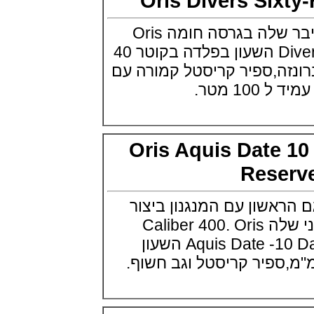
Oris Divers Si
Edition
(03/10/2021)
אוריס מציגה את הדייבר שלה בגרסה חומה Oris
בל אנד רוס יהלומים Bell & Ross
BR 05 Diamond
Divers Sixty-Five Brown השעון בפלדה בקוטר 40
(01/10/2021)
זה,ספיר קריסטל קמורה עם
סייקו כרונוגרף Seiko Speed Timer
Automatic Chronograph
מטר.
(30/09/2021)
יוליס נרדין Ulysse Nardin Marine
Megayacht
(29/09/2021)
Oris Aquis Date
בל אנד רוס שעון זהב שילדי Bell &
Ross BR 05 Skeleton Gold
Rese
(28/09/2021)
יוליס נרדין Ulysse Nardin Diver
Chrono 44 Monaco Yacht Show
שון עם המנגנון ביצור
(27/09/2021)
עצמי 10 ימים החדשני שלה Caliber 400. Oris
פנראי חוגה ומנגנון שילדי Officine
Panerai Submersible S
Aquis Date -10 Days Power Reserve השעון
BRABUS Shadow Black Ops
השעון בסדרה מוגבלת ש
(26/09/2021)
אומגה כרונוסקופ Omega
Speedmaster Chronoscope
(24/09/2021)