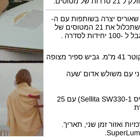
יס יצרה בשותפות עם ה-
Swiss Air-Rescue Rega האיקונית, שתכלול את 21 המטוסים של
 .
השעון בפלדה עם ציפוי PVD אפור בקוטר 41 מ"מ. גביש ספיר מצופה
ני עם משולש אדום 'שעה
מנגנון מכני אוטומטי קליבר 798 (בסיס Sellita SW330-1) עם 25
ואזור זמן שני, תאריך.