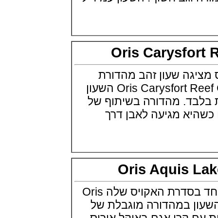
פנראי רדיומיר Officine Panerai
Radiomir Eilean
(25/07/2021)
בריגה לנשים Breguet Reine de
Naples 8938
(22/07/2021)
Oris Carysfo
גראהם Graham Fortress
Monopusher Chrono
(20/07/2021)
גה שעון זהב מהדורת
שופאד גולף Chopard Happy
שעונים מיוחדת Oris Carysfort Reef Gold השעון
Sport Golf Edition
חידות בלבד. מהדורה בשיתוף של
(19/07/2021)
ריצ'רד מייל Richard Mille RM 029
יא מגיעה לאבן דרך
Le Mans Classic
(16/07/2021)
יגר לה קולטורה 1,104 יהלומים בסך
כולל של 7.84 קראט
(15/07/2021)
דוקסה לבן DOXA SUB 200
Oris Aquis 
Whitepearl
(14/07/2021)
אוריס מציגה דגם מיוחד בסדרת האקויס שלה Oris
בל אנד רוס Bell & Ross BR 03-94
Patrouille de France
Aquis Lak השעון במהדורה מוגבלת של
(13/07/2021)
אומגה לאולימפיאדת טוקיו 2020