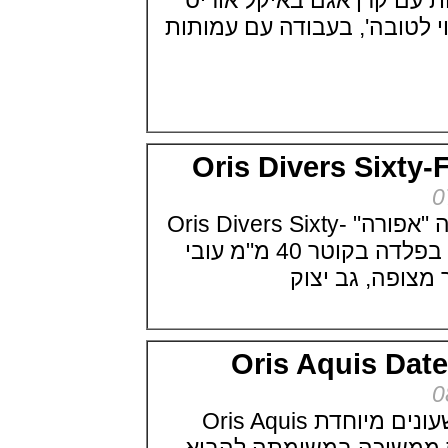
עם קרן אגם באיקל אוריס
Omega Seamaster Aqua Terra
ובה', בעבודה עם עמותות
Tokyo
(09/07/2021)
פנראי ג'ימי צ'ין Officine Panerai
Submersible Chrono Flyback
Jimmy Chin Editions
(08/07/2021)
שען אודמר פיגה Audemars Piguet
Royal Oak Frosted Gold 34
Oris Divers Six
(08/07/2021)
אודמר פיגה Audemars Piguet
Royal Oak Black Ceramic 34
אוריס משיקה מהדורה "אפורה" Oris Divers Sixty-
(07/07/2021)
Five Grey 40 השעון בפלדה בקוטר 40 מ"מ עובי
יגר לה קולטורה Jaeger-LeCoultre
Reverso Tribute Enamel
(06/07/2021)
בריגה ONLY WATCH 2021
Breguet Type XX
(05/07/2021)
Oris Aquis D
טאג הויר מונקו TAG Heuer
Carbon Monaco
(04/07/2021)
אוריס מציגה סדרת שעונים מיוחדת Oris Aquis
טודור Tudor Black Bay GMT One
(02/07/2021)