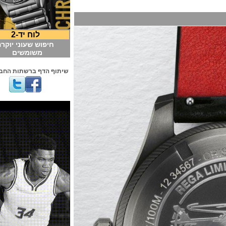
לוח יד-2
חיפוש שעוני יוקרה
משומשים
שיתוף הדף ברשתות החברתיות