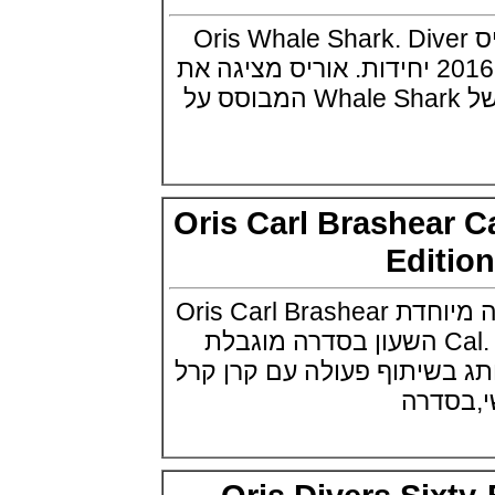
שעון צלילה פורטיס Fortis
Marinemaster M-44 Diver
ה חדשה של אוריס Oris Whale Shark. Diver
(14/10/2021)
מהדורה מוגבלת של 2016 יחידות. אוריס מציגה את
גרובל פורסיי זמן כדור הארץ
Greubel Forsey GMT Earth Final
המהדורה המוגבלת של Whale Shark המבוסס על
Edition
(13/10/2021)
סייקו טרטל Seiko Prospex Sea
Turtle U.S. Special Edition
(11/10/2021)
אדוקס עם ב.מ.וו Edox and BMW
Oris Carl Brashear
M Motorsports
(10/10/2021)
Edit
זניט נשים Zenith Chronomaster
Original
אוריס משיקה מהדורה מיוחדת Oris Carl Brashear
(08/10/2021)
אודמר פיגה קונספט Audemars
Cal. 401 Limited Edition השעון בסדרה מוגבלת
Piguet Royal Oak Concept
ותג בשיתוף פעולה עם קרן קרל
Flying Tourbillon
(07/10/2021)
דרה
אוריס מהדורת מטוסים מיוחדת Oris
Big Crown ProPilot Rega Fleet
(04/10/2021)
זניט מהדרות בוטיק Zenith
Chronomaster Original Boutique