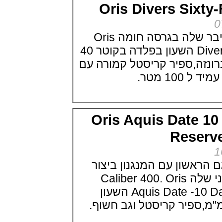
אוריס צלילה מקצועי עם מד עומק
Oris Divers Si
יחודי Oris Aquis Depth Gauge
(06/05/2021)
בלאנפיין פיפטי פאטום.Blancpain
אוריס מציגה את הדייבר שלה בגרסה חומה Oris
Fifty Fathoms Bathyscaphe
Desert Edition
Divers Sixty-Five Brown השעון בפלדה בקוטר 40
(05/05/2021)
זה,ספיר קריסטל קמורה עם
ריצ'ארד מיל נשים Richard Mille
RM 07-01 Racing Red
מטר.
(03/05/2021)
בל אנד רוס שעון צבאי Bell & Ross
BR 03-92 Diver Military
(02/05/2021)
Oris Aquis Date
גלאסהוטה אורגינל Glashutte
Original PanoMaticLunar
Rese
(30/04/2021)
ריצ'ארד מייל:Richard Mille RM
21-01 Tourbillon Aerodyne
(29/04/2021)
שון עם המנגנון ביצור
שעון לואי ויטון 2021 Louis Vuitton
עצמי 10 ימים החדשני שלה Caliber 400. Oris
Tambour Street Diver Pacific
White
Aquis Date -10 Days Power Reserve השעון
(28/04/2021)
מוריס לקרואה Maurice Lacroix
Aikon Master Grand Date