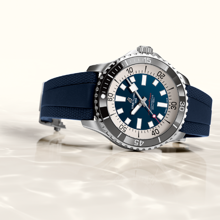
Piguet Royal Oak Concept
Flying Tourbillon
(07/10/2021)
אוריס מהדורת מטוסים מיוחדת Oris
Big Crown ProPilot Rega Fleet
(04/10/2021)
זניט מהדרות בוטיק Zenith
Chronomaster Original Boutique
Edition
(03/10/2021)
בל אנד רוס יהלומים Bell & Ross
BR 05 Diamond
(01/10/2021)
סייקו כרונוגרף Seiko Speed Timer
Automatic Chronograph
(30/09/2021)
יוליס נרדין Ulysse Nardin Marine
Megayacht
(29/09/2021)
בל אנד רוס שעון זהב שילדי Bell &
Ross BR 05 Skeleton Gold
(28/09/2021)
יוליס נרדין Ulysse Nardin Diver
Chrono 44 Monaco Yacht Show
(27/09/2021)