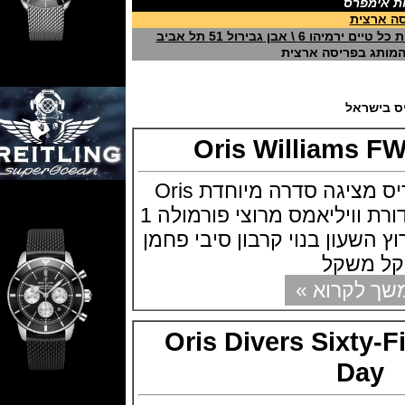
מפרס
ית
רול 51 תל אביב
בפריסה ארצית
ראל
Oris Williams
חברת השעונים אוריס מציגה סדרה מיוחדת Oris
Williams FW41 מהדורת וויליאמס מרוצי פורמולה 1
עון בנוי קרבון סיבי פחמן
משקל
קרוא »
Oris Divers Sixt
D