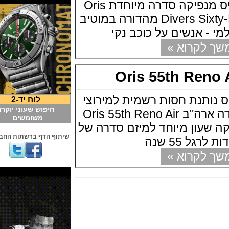
חברת השעונים אוריס מנפיקה סדרה מיוחדת Oris
Divers Sixty-Five Clean Up Day מהדורה במוטיב
- אנשים על כוכב נקי
קרוא »
Oris 55th Re
תנת חסות רשמית למירוצי
לוח יד-2
חיפוש שעוני יוקרה
המטוסים ברינו נוואדה ארה"ב Oris 55th Reno Air
משומשים
 שעון מיוחד למיזם סדרה של
שיתוף הדף ברשתות החברתיות
קרוא »