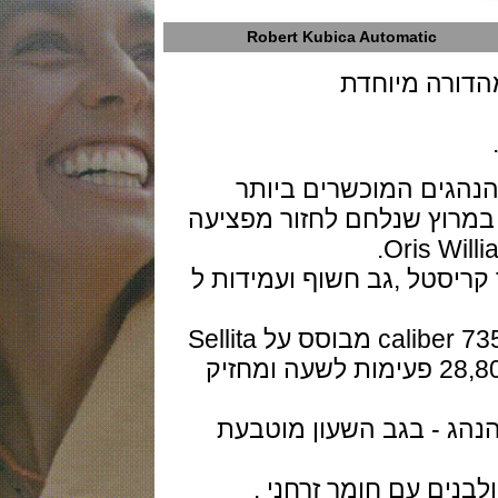
Robert Kubica Automatic
רה מיוחדת
 1 של אחד הנהגים המוכשרים ביותר
וץ שנלחם לחזור מפציעה
4 מ"מ, ספיר קריסטל ,גב חשוף ועמידות ל
המנגנן מכני אוטומטי של אוריס דגם caliber 735 מבוסס על Sellita
SW 220-1 עם 26 אבני רובי, פועם 28,800 פעימות לשעה ומחזיק
 - בגב השעון מוטבעת
ם עם חומר זרחני .