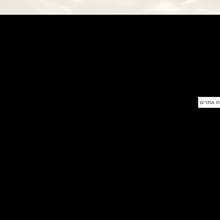
פנראי חוגה ומנגנון שילדי Officine
Panerai Submersible S
BRABUS Shadow Black Ops
השעון בסדרה מוגבלת ש
(26/09/2021)
אומגה כרונוסקופ Omega
Speedmaster Chronoscope
(24/09/2021)
אודמר פיגה רויאל אוק בלוח שנה
נצחי Audemars Piguet Royal
Oak Perpetual Calendar
Titanium
(22/09/2021)
יגר לה קולטורה ריברסו מיניט רפיטר
Jaeger-LeCoultre Reverso
Tribute Minute Repeater
(21/09/2021)
אודמר פיגה קוד Audemars Piguet
Tourbillon Code 11.59
Openworked
(20/09/2021)
אוריס צלילה אפור Oris Divers
Sixty-Five Grey 40
(20/09/2021)
פנראיי קרבוטק מיוחד Officine