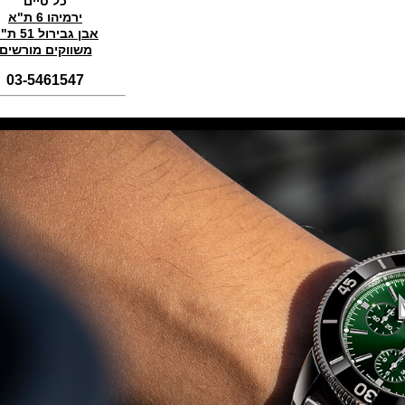
כל טיים
(01/11/2021)
ירמיהו 6 ת"א
אבן גבירול 51 ת"א
סדרת טופ גאן 2022 IWC Big Pilot
Perpetual Calendar Top Gun
משווקים מורשים
(31/10/2021)
03-5461547
אומגה אולימפיאדת החורף בסין
Omega Seamaster Aqua Terra
Beijing 2022
(29/10/2021)
פנראיי כרונוגרף Officine Panerai
Submersible Chrono Flyback
Mike Horn Edition
(28/10/2021)
גלאסהוטה אורגילנל 2022
Glashutte Original Senator
Excellence Perpetual Calendar
(27/10/2021)
פרלה 2022Perrelet Lab
Peripheral Dual Time Big Date
(26/10/2021)
ורסצ'ה כרונוגרף Versace Icon
Active Chronograph
(25/10/2021)
בלנקפיין Blancpain Fifty Fathoms
Bathyscaphe Bucherer Blue
(24/10/2021)