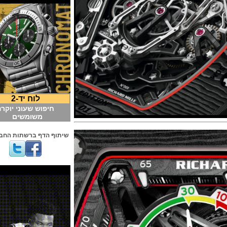
לוח יד-2
חיפוש שעוני יוקרה
משומשים
שיתוף הדף ברשתות החברתיות