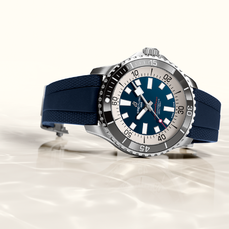
Piguet Royal Oak Concept
Flying Tourbillon
(07/10/2021)
אוריס מהדורת מטוסים מיוחדת Oris
Big Crown ProPilot Rega Fleet
(04/10/2021)
זניט מהדרות בוטיק Zenith
Chronomaster Original Boutique
Edition
(03/10/2021)
בל אנד רוס יהלומים Bell & Ross
BR 05 Diamond
(01/10/2021)
סייקו כרונוגרף Seiko Speed Timer
Automatic Chronograph
(30/09/2021)
יוליס נרדין Ulysse Nardin Marine
Megayacht
(29/09/2021)
בל אנד רוס שעון זהב שילדי Bell &
Ross BR 05 Skeleton Gold
(28/09/2021)
יוליס נרדין Ulysse Nardin Diver
Chrono 44 Monaco Yacht Show
(27/09/2021)