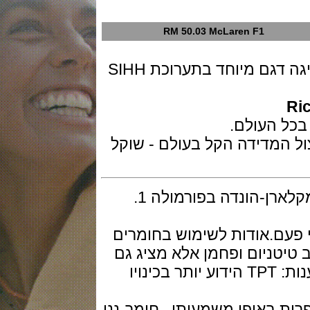
RM 50.03 McLaren F1
חברת שעוני היוקרה ריצ'ארד מייל מציגה דגם מיוחד בתערוכת SIHH
המדידה הקל בעולם - שוקל
-הונדה בפורמולה 1.
ם.אודות לשימוש בחומרים
ניום ופחמן אלא מציג גם
חומר חדש לגמרי לתוך העולם של שענות: TPT הידוע יותר בכינויו
אופן משמעותי , חומר-ננו