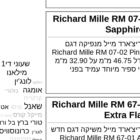
Anniversary
(02/01/2022)
בל אנד רוס דגם גולגולת שילדי Bell
Richard Mille RM
& Ross BR 01 Cyber Skull
Sapphire
Sapp
(30/12/2021)
שעון בלנקפיין שנת הנמר
Blancpain Calendrier Chinois
רד מייל מנפיקה דגם
Traditionnel
(28/12/2021)
Richard Mille RM 07-02 Pink La
סייקו Seiko 1968 Diver's Modern
Sapphire השעון בגודל 46.75 מ"מ על 32.90 מ"מ
Re-interpretation Save the
שעוני ד
י1
Ocean
שוי ספיר מיוחד עמיד בפני
מילאנו
(27/12/2021)
לונג'ין
שנת הנמר בסין WC Pilot's Watch
רולקס
Chronograph 41 Edition
אומגה
Chinese New Year
בולגרי
(26/12/2021)
קרטייה
Richard Mille RM
אומגה נשים Omega
שאנל
טיסו
אטרנה
Constellation 36
(21/12/2021)
Extra
מייקל קורס
טאג הויר
ברייטלינג Breitling Navitimer
טורי ברץ
בל
ורו
ס
Automatic 41
ארד מייל משיקה דגם חדש
(20/12/2021)
כר
ונוסוו
יס
לונג'ין
ריצ'ארד מייל דגם חדש Richard
Richard Mille RM 67-
סרטינה