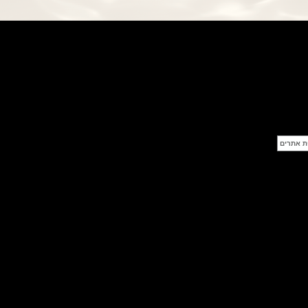
פנראי חוגה ומנגנון שילדי Officine
Panerai Submersible S
BRABUS Shadow Black Ops
השעון בסדרה מוגבלת ש
(26/09/2021)
אומגה כרונוסקופ Omega
Speedmaster Chronoscope
(24/09/2021)
אודמר פיגה רויאל אוק בלוח שנה
נצחי Audemars Piguet Royal
Oak Perpetual Calendar
Titanium
(22/09/2021)
יגר לה קולטורה ריברסו מיניט רפיטר
Jaeger-LeCoultre Reverso
Tribute Minute Repeater
(21/09/2021)
אודמר פיגה קוד Audemars Piguet
Tourbillon Code 11.59
Openworked
(20/09/2021)
אוריס צלילה אפור Oris Divers
Sixty-Five Grey 40
(20/09/2021)
פנראיי קרבוטק מיוחד Officine