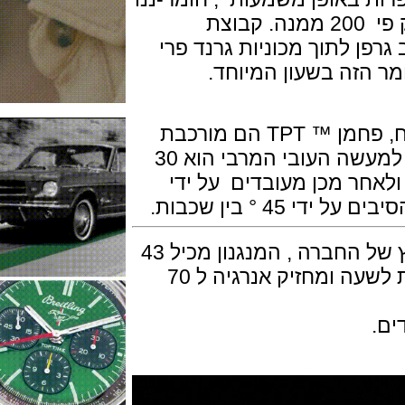
מהפכני קל פי שש מאשר פלדה, וחזק פי 200 ממנה. קבוצת
 לתוך מכוניות גרנד פרי
ה בשעון המיוחד.
הפסים היפים והגליים של פני המשטח, פחמן ™ TPT הם מורכבת
של סיבים מקבילים של 600 שכבות, למעשה העובי המרבי הוא 30
ר מכן מעובדים על ידי
עיצוב המנגנון במוטיב מכוניות המירוץ של החברה , המנגנון מכיל 43
אבני רובי,פועם בתדר 21,600 פעימות לשעה ומחזיק אנרגיה ל 70