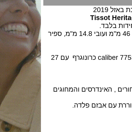
201
Tissot H
גוף השעון בפלדה בקוטר 43 מ"מ על 46 מ"מ ועובי 14.8 מ"מ, ספיר
המנגנון מכני אוטומטי של ETA דגם caliber 7753 כרונוגרף עם 27
 , האינדרסים והמחוגים
 עם אבזם פלדה.