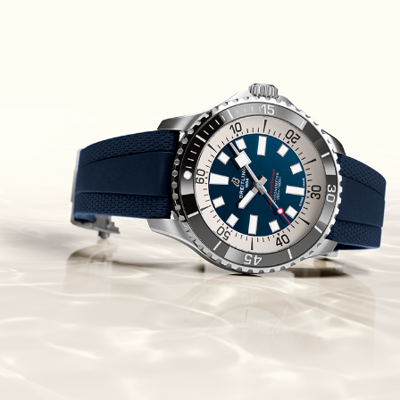
Piguet Royal Oak Concept
Flying Tourbillon
(07/10/2021)
אוריס מהדורת מטוסים מיוחדת Oris
Big Crown ProPilot Rega Fleet
(04/10/2021)
זניט מהדרות בוטיק Zenith
Chronomaster Original Boutique
Edition
(03/10/2021)
בל אנד רוס יהלומים Bell & Ross
BR 05 Diamond
(01/10/2021)
סייקו כרונוגרף Seiko Speed Timer
Automatic Chronograph
(30/09/2021)
יוליס נרדין Ulysse Nardin Marine
Megayacht
(29/09/2021)
בל אנד רוס שעון זהב שילדי Bell &
Ross BR 05 Skeleton Gold
(28/09/2021)
יוליס נרדין Ulysse Nardin Diver
Chrono 44 Monaco Yacht Show
(27/09/2021)