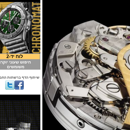
לוח יד-2
חיפוש שעוני יוקרה
משומשים
שיתוף הדף ברשתות החברתיות