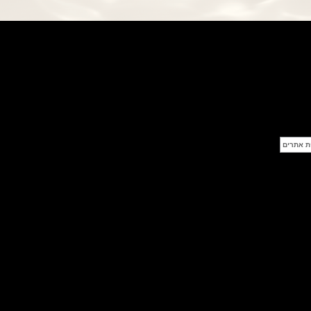
פנראי חוגה ומנגנון שילדי Officine
Panerai Submersible S
BRABUS Shadow Black Ops
השעון בסדרה מוגבלת ש
(26/09/2021)
אומגה כרונוסקופ Omega
Speedmaster Chronoscope
(24/09/2021)
אודמר פיגה רויאל אוק בלוח שנה
נצחי Audemars Piguet Royal
Oak Perpetual Calendar
Titanium
(22/09/2021)
יגר לה קולטורה ריברסו מיניט רפיטר
Jaeger-LeCoultre Reverso
Tribute Minute Repeater
(21/09/2021)
אודמר פיגה קוד Audemars Piguet
Tourbillon Code 11.59
Openworked
(20/09/2021)
אוריס צלילה אפור Oris Divers
Sixty-Five Grey 40
(20/09/2021)
פנראיי קרבוטק מיוחד Officine