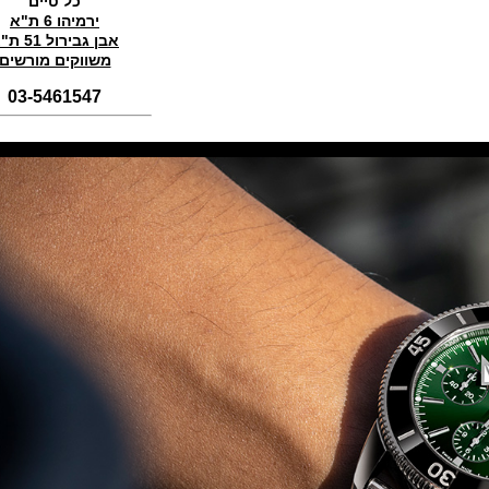
כל טיים
(01/11/2021)
ירמיהו 6 ת"א
סדרת טופ גאן 2022 IWC Big Pilot
אבן גבירול 51 ת"א
Perpetual Calendar Top Gun
משווקים מורשים
(31/10/2021)
אומגה אולימפיאדת החורף בסין
03-5461547
Omega Seamaster Aqua Terra
Beijing 2022
(29/10/2021)
פנראיי כרונוגרף Officine Panerai
Submersible Chrono Flyback
Mike Horn Edition
(28/10/2021)
גלאסהוטה אורגילנל 2022
Glashutte Original Senator
Excellence Perpetual Calendar
(27/10/2021)
פרלה 2022Perrelet Lab
Peripheral Dual Time Big Date
(26/10/2021)
ורסצ'ה כרונוגרף Versace Icon
Active Chronograph
(25/10/2021)
בלנקפיין Blancpain Fifty Fathoms
Bathyscaphe Bucherer Blue
(24/10/2021)