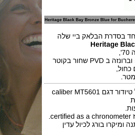
Heritage Black Bay Bronze Blue for B
בסדרת הבלאק ביי שלה
Heritage 
גוף השעון בנוי סגסוגת של אלומויניום וברונזה ב PVD שחור בקוטר
המנגנון מכני אוטומטי ביצור עצמי של טיודור דגם caliber MT5601
קרו בורג לכיול עדין