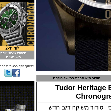
לוח יד-2
חיפוש שעוני יוקרה
משומשים
שיתוף הדף ברשתות החברתיות
טודור היא חברת בת של רולקס
Tudor Herita
Chrono
ודור משיקה דגם חדש