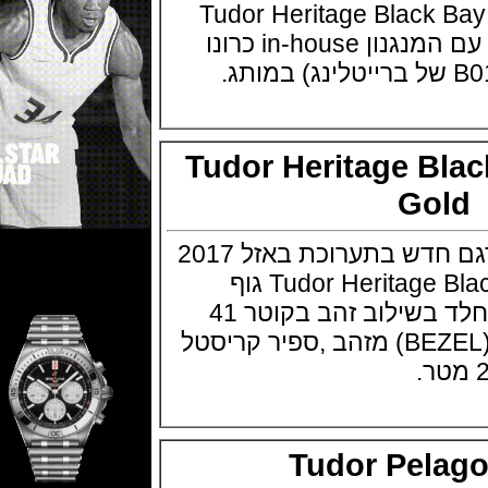
 בזל 2017 Tudor Heritage Black Bay
Chronograph הדגם עם המנגנון in-house כרונו
Tudor Heritage B
Go
חברת טודור מציגה דגם חדש בתערוכת באזל 2017
Tudor Heritage Black Bay Steel & Gold גוף
השעון בנוי פלדת אל חלד בשילוב זהב בקוטר 41
מ"מ, טבעת היקפית (BEZEL) מזהב ,ספיר קריסטל
Tudor Pel