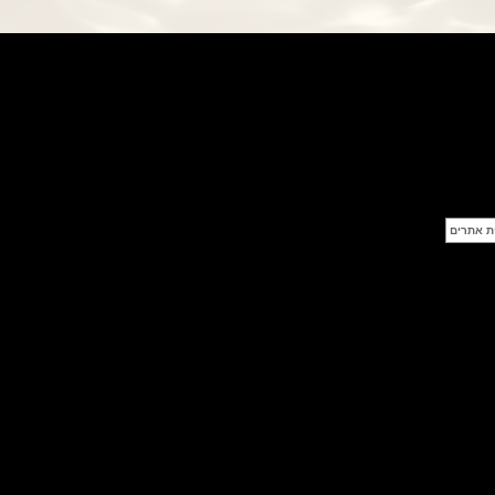
פנראי חוגה ומנגנון שילדי Officine
Panerai Submersible S
BRABUS Shadow Black Ops
השעון בסדרה מוגבלת ש
(26/09/2021)
אומגה כרונוסקופ Omega
Speedmaster Chronoscope
(24/09/2021)
אודמר פיגה רויאל אוק בלוח שנה
נצחי Audemars Piguet Royal
Oak Perpetual Calendar
Titanium
(22/09/2021)
יגר לה קולטורה ריברסו מיניט רפיטר
Jaeger-LeCoultre Reverso
Tribute Minute Repeater
(21/09/2021)
אודמר פיגה קוד Audemars Piguet
Tourbillon Code 11.59
Openworked
(20/09/2021)
אוריס צלילה אפור Oris Divers
Sixty-Five Grey 40
(20/09/2021)
פנראיי קרבוטק מיוחד Officine