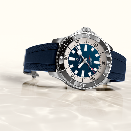
Piguet Royal Oak Concept
Flying Tourbillon
(07/10/2021)
אוריס מהדורת מטוסים מיוחדת Oris
Big Crown ProPilot Rega Fleet
(04/10/2021)
זניט מהדרות בוטיק Zenith
Chronomaster Original Boutique
Edition
(03/10/2021)
בל אנד רוס יהלומים Bell & Ross
BR 05 Diamond
(01/10/2021)
סייקו כרונוגרף Seiko Speed Timer
Automatic Chronograph
(30/09/2021)
יוליס נרדין Ulysse Nardin Marine
Megayacht
(29/09/2021)
בל אנד רוס שעון זהב שילדי Bell &
Ross BR 05 Skeleton Gold
(28/09/2021)
יוליס נרדין Ulysse Nardin Diver
Chrono 44 Monaco Yacht Show
(27/09/2021)