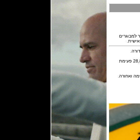
. מטרתה לעזור למבוגרים
אישית.
המנגנון מכני אוטומטי של יוליס דגם UN-320 ביצור עצמי in-house עם 39 אבני רובי, פועם 28,800 פעימת
ימה ואחורה.