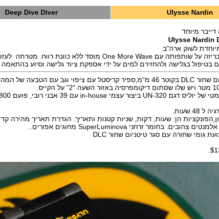
Deep Dive Diver
Ulysse Nardin
 דייבר מיוחד
Ulysse Nardin 
יוחדת לשוק ארה"ב
Ulysse Nardin מכריזה על שותפותה עם One More Wave מוסד ללא כוונת רווח
ם בטיפול בגלישה ולהחזירם למים על ידי אספקת ציוד גלישה וסיוע בהתאמה 
פוי וגב עם הטבעה של המהדורה.
48 שעות.
ון,הפונקציות הן: שעות, דקות, שניות קטנות ותאריך. הגדרת תאריך מהירה קד
בים. בחומר זרחני SuperLuminova מחוגים אפורים..
עת גומי שחורה עם סגר טיטניום שחור DLC