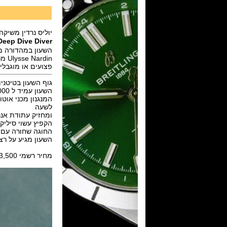
יוליס נרדין משיקה
Deep Dive Diver
השעון במהדורה מ
פצועים או מוגבלי
גוף השעון בטיטניום שחור DLC בקוטר 46 מ"מ,ספיר קריסטל עם צי
השעון עמיד ל 1000 מטר ויש שלו שסתום דיקומפרסיה באזור השעה "2" על הקייס.
לשעה
ומחזיק עתודת אנרגיה ל 
הקפיץ עשוי סיליק
החוגה שחורה עם אלמנטים צהו
השעון מגיע על רצו
מחיר רשמי $13,500.