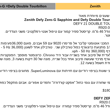
o-G +
Defy Double Tourbillon
Zenith
שעונים מיוחדת מאוד
Zenith Defy Zero-G Sapphire and Defy Double Tour
DEFY 21 DOUBLE TO
יבי משני הצדדים.
מנגנון של Zenith המכני אוטומטי קליב
vph - .
חתימה דינמית בלעדית של סיבוב אחד בשנייה עבור היד Chrono. כרונומט
חוגה פתוחה. סימני שעות בציפוי רודיום עם חזיתות עם SuperLuminova. מחוגים 
מי שחורה עם גומי כחול "אפקט קורדורה" ותפרים אפורים. אבזם מתקפל כפול 
DEFY ZE
0
י משני הצדדים.