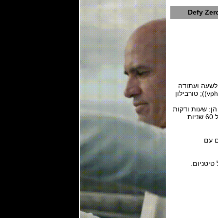
Defy Zer
ר אל פרימרו 9020 עם 59 אבנים, פועם 36,000פעימות לשעה ועתודה
של 50 שעות. 1/100 מתנועת כרונוגרף כפול טורבילון שני. טורבילון אחד לשעון (36,000 vph - 5 Hz)); טורבילון
ר מוסמך. הפונקציות הן: שעות ודקות
במרכז. מחוג כרונוגרף מרכזי שעושה סיבוב אחד בכל שנייה, מונה של 30 דקות בשעה 3, מונה של 60 שניות
בציפוי רודיום עם
טיטניום.