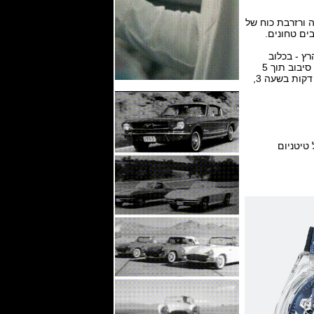
El  עם 41 אבנים, פועם 36,000 פעימות לשעה ורזרבת כוח של
ים טחונים.
ן: שעות ודקות במרכז. טורבילון כפול: escapement אחת לשעון (36,000 vph / 5 הרץ - בכלוב
שעושה סיבוב תוך 60 שניות) escapement אחת לכרונוגרף (כלוב 360,000 vph / 50 הרץ עושה סיבוב תוך 5
שניות). 1/100 שנייה כרונוגרף: מחוג כרונוגרף מרכזי שעושה סיבוב אחד בכל שנייה, מונה של 30 דקות בשעה 3,
טיטניום