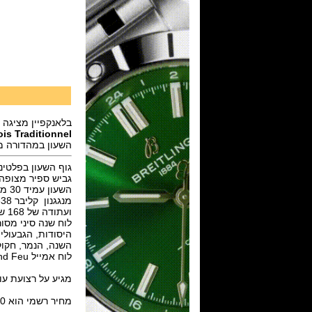
בלאנקפיין מציגה 
is Traditionnel
השעון במהדורה מוגבלת של 50 
גוף השעון בפלטינה, בגודל 45 מ
גביש ספיר מצופה ,
השעון עמיד 30 מטר. בכתר משובצת אודם מדגסקר.מכווני לוח השנה ממוקמים מתחת לזיזים.
ועתודה של 168 שעות.
לוח שנה סיני מסור
היסודות, הגבעולי
השנה, הנמר, חקוק
לוח אמייל Grand Feu לבן.מחוגי זהב לבן 18 קראט ומפלדה כחולה.
מגיע על רצועת עור תנין Mississippiensis בגודל 23 מ
מחיר רשמי הוא $87,800.