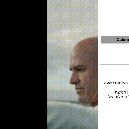
Calend
מנגגנון קליבר 3638 של Blancpain מכני אוטומטי ביצור עצמי עם 39 אבני רובי ,פועם 28,800 פעימות לשעה
ון חמשת
ל המזלות של