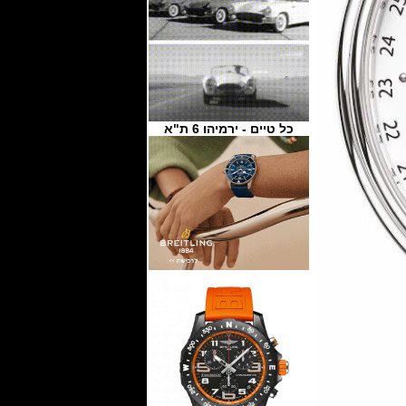
כל טיים - ירמיהו 6 ת"א