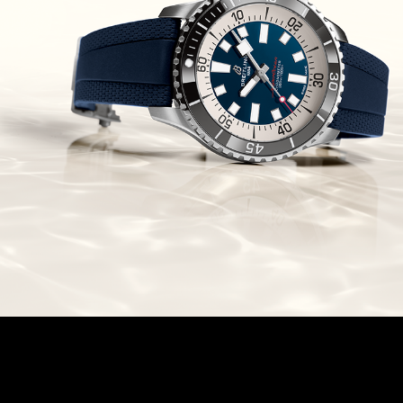
Chronomaster Original Boutique
Edition
(03/10/2021)
בל אנד רוס יהלומים Bell & Ross
BR 05 Diamond
(01/10/2021)
סייקו כרונוגרף Seiko Speed Timer
Automatic Chronograph
(30/09/2021)
יוליס נרדין Ulysse Nardin Marine
Megayacht
(29/09/2021)
בל אנד רוס שעון זהב שילדי Bell &
Ross BR 05 Skeleton Gold
(28/09/2021)
יוליס נרדין Ulysse Nardin Diver
Chrono 44 Monaco Yacht Show
(27/09/2021)
פנראי חוגה ומנגנון שילדי Officine
Panerai Submersible S
BRABUS Shadow Black Ops
השעון בסדרה מוגבלת ש
(26/09/2021)
אומגה כרונוסקופ Omega
Speedmaster Chronoscope