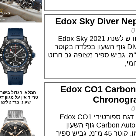
Edox Sky Diver 
אדוקס משיקה דגם חדש לשנת 2021 Edox Sky
Diver Neptunian 1 גוף השעון בפלדה בקוטר
בי 15.6 מ"מ. גביש ספיר מצופה גב חרוט
Edox CO1 Carb
המלאי הגדול בישראל
Chrono
טרייד אין על מגוון דגמים
שעוני ברייטלינג
חברת אדוקס מציגים דגם ספורטיבי Edox CO1
Carbon Automatic Chronograph גוף השעון
בפלדה עם כיסוי פחמן, קוטר 45 מ"מ. גביש ספיר