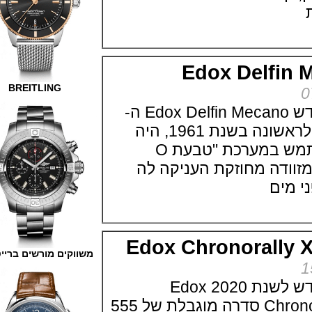
Edox Delf
BREITLING
אדוקס מציגה דגם חדש Edox Delfin Mecano ה-
Edox Delfin, שהוצג לראשונה בשנת 1961, היה
השעון הראשון שהשתמש במערכת "טבעת O
דה מחוזקת העניקה לה
Edox Chronorall
משווקים מורשים ברייטלינג
אדוקס מציגה דגם חדש לשנת 2020 Edox
Chronorally X-Treme Pilot סדרה מוגבלת של 555