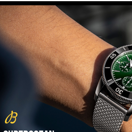
(29/10/2021)
פנראיי כרונוגרף Officine Panerai
Submersible Chrono Flyback
Mike Horn Edition
(28/10/2021)
גלאסהוטה אורגילנל 2022
Glashutte Original Senator
Excellence Perpetual Calendar
(27/10/2021)
פרלה 2022Perrelet Lab
Peripheral Dual Time Big Date
(26/10/2021)
ורסצ'ה כרונוגרף Versace Icon
Active Chronograph
(25/10/2021)
בלנקפיין Blancpain Fifty Fathoms
Bathyscaphe Bucherer Blue
(24/10/2021)
שעון IWC Chronograph Edition
IWC x Hot Wheels Racing Works
(19/10/2021)
פטק פיליפ כרונוגרף 2022Patek
Philippe Chronograph
Complications
(17/10/2021)