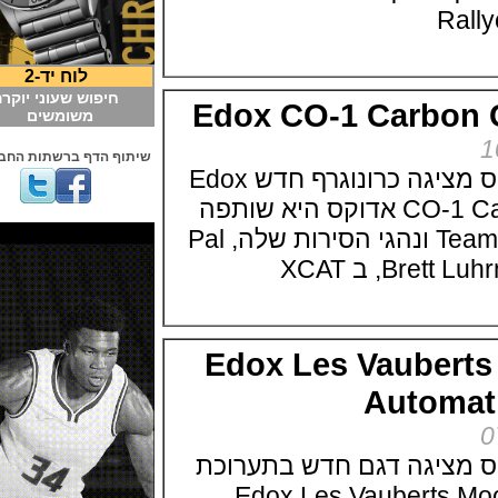
לוח יד-2
חיפוש שעוני יוקרה
Edox CO-1 Carb
משומשים
שיתוף הדף ברשתות החברתיות
חברת השעונים אדוקס מציגה כרונוגרף חדש Edox
CO-1 Carbon Chronograph אדוקס היא שותפה
Team Australia Blue Roo ונהגי הסירות שלה, Pal
Edox Les Vaube
Autom
יגה דגם חדש בתערוכת
Edox Les Vauberts Moon