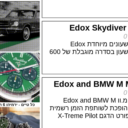
Edox Skydiv
אדוקס מציגה סדרת שעונים מיוחדת Edox
Skydiver Vintage השעון בסדרה מוגבלת של 600
Edox and BMW 
אדוקס בשת"פ עם ב.מ.וו Edox and BMW M
כל טיים - ירמיהו 6 ת"א
וקס הופכת לשותפת הזמן רשמית
של BMW M מוטורספורט הדגם X-Treme Pilot