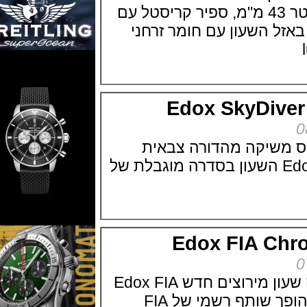
ציפוי PVD שחור בקוטר 43 מ"מ, ספיר קריסטל עם
 השעון עם חומר זרחני
Edox SkyDiv
יקה מהדורה צבאית
Edox SkyDiver Militar השעון בסדרה מוגבלת של
Edox FIA C
חברת אדוקס משיקה שעון מירוצים חדש Edox FIA
Chronorally המותג הופך שותף רשמי של FIA