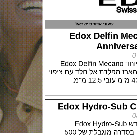
שעוני אדוקס ישראל
Edox Delfin 
Annive
אדוקס מציגה דגם מיוחד Edox Delfin Mecano
60th An המארז מפלדת אל חלד עם ציפוי
Edox Hydro-Su
וקס מציגה דגם חדש Edox Hydro-Sub
Chronometer השעון בסדרה מוגבלת של 500