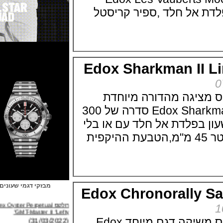
בפלדת אל חלד ,ספיר קריסטל
Edox Sharkman II
יגה מהדורה מיוחדת
Edox Sharkman II Limited Edition סדרה של 300
בפלדת אל חלד עם או בלי
ציפוי PVD שחור בקוטר 45 מ"מ,הטבעת ההיקפית
מבזקי דגמי שעונים
Edox Chronorally
רולקס Rolex Oyster Perpetual
GMT-Master II "Lefty"
(31/03/2022)
חברת השעונים אדוקס משיקה דגם מיוחד Edox