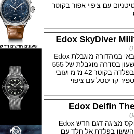
יום עם ציפוי אפור בקוטר
Edox SkyDiver M
שעונים חדשים ויד שנייה
אדוקס מציגה שעון צבאי במהדורה מוגבלת Edox
SkyDiver Military השעון בסדרה מוגבלת של 555
יחידות בלבד. השעון בפלדה בקוטר 42 מ"מ ועובי
Edox Delfin 
חברת השעונים םאדוקס מציגה דגם חדש Edox
Delfin The  השעון בפלדת אל חלד עם