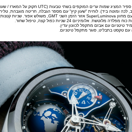
צד התנועה: דיסק ספיר המציג שמות ערים המוקפים בשתי טבעות (C
, לכה ומוטה ביד). לוחית "שעון קיץ" עם מספר הגבלה, חריטה מוגבהת, טלי
מפלדה מלוטשת עם מחוון SuperLuminova אזור הזמן השני GMT, משולש
דה מלוטשת. אלומיניום 24 שניות כפול קצה, טיפול שחור.
יד טיטניום עם אבזם מתקפל לכוונון עדין.
 עם טקסט בתבליט, סוגר מתקפל טיטניום.