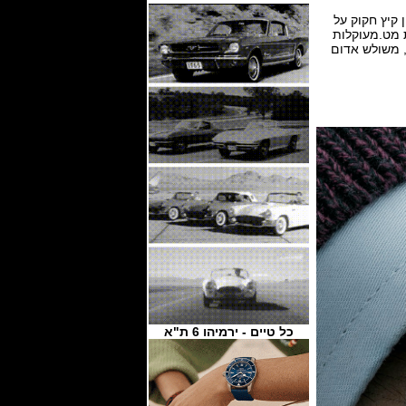
UT חקוק על המארז / שעון קיץ חקוק על
ת מט.מעוקלות
 אפור. שניות קטנות, משולש אדום
כל טיים - ירמיהו 6 ת"א