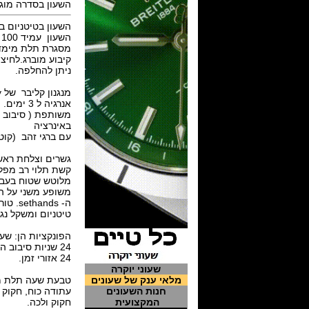
השעון בסדרה מוגבלת של
השעון בטיטניום בקוטר 45 מ"מ ועובי 17.8 מ"מ. גביש ספיר מצופה מעוקל, ת
השעון עמיד 100 מטר.
מסגרת תלת מימדית
ניתן להחלפה.
אנרגיה 
באינרציה
עם ברגי זהב (קוטר 10 מ"מ). עקומת מסוף פיליפס. בסגנון
גשרים וצלחת ראשי
קשת תלוי רב מפלס
מלוטש שטוח בעבוד
משופע משני על הגל
טיטניום ומשקל נג
24 אזורי זמן.
שעוני יוקרה
מלאי ענק של שעונים
חנות השעונים
המקצועית
חקוק ולכה.