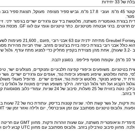
 33 יחידות
צוגת ספיר בגב השעון .
 בצורת גאומטריה משתנה, מלוטשת ביד עם גרגירים ישרים בגימור ידני. זיז
קיבוע מוברג.לחיצים חרוטים. ברגי אבטחה מט
מנגנון קליבר של Greubel Forsey מתיחה ידנית 
ל 3 ימים. הוא כולל אבני רובי בצורת כיפה בזית בצ'טונים מזהב. שתי חביות מהירות 
משותפת ( סיבוב ב -3.2 שעות), אחת מהן מצוידת בקפיץ מחליק כדי למנוע מתח עודף. גלגל 
 ז'נבה.
ת בטיטניום. משופעים וכיפורי קפיצה חלבוניים ומנוקדים, מצולעים ישר, טיפו
י, פתוח ומלוטש, שיפוע משופע וכיפות נגד, אגפים עם גרגירים ישרים. גשר ט
ת יד, שיפוע מנוקד, מלוטש וכיפות נגד, אגפים ישרים. פרופיל מעגלי משולב
גל הקבוע ועל תור גלגל הבריחה. הילוך משופע ושיניים מוטות על גלגלים בינו
ה- sethands. טורבילון: נוטה בזווית של 25 מעלות, סיבוב של 24 שניות. עמ
ד בזהב.
הפונקציות הן: שעות ודקות, על גשר קש
טבעת שעה תלת מימדית וגיאומטרית משתנה, עם
עתודה כוח, חקוק ולכה. מחוון סיבוב טורבילון בזהב. 