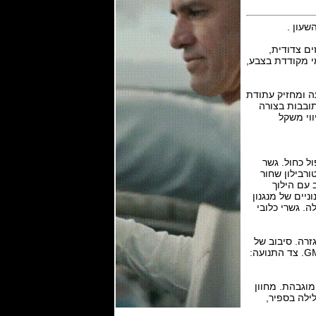
ים צדודית,
יטניום. כתר טיטניום וגומי עם לוגו GF. מכסת גומי מקודדת בצבע,
עם 63 אבני רובי ,פועם , 21,600 פעימות לשעה ומחזיק עתודת
מסתובבות בצורה
שיווי משקל
ל כחול. גשר
ורבילון שחור
 עם הילוך
ניים של מנגנון
ודי כלוב מסגסוגת קלה. גשרי כלובי
ת תלוי. שניות קטנות בדיסק. עתודת כוח של 72 שעות בגזרה. סיבוב של
24 שניות סיבוב הופעות. גלובוס טיטניום מסתובב עם זמן אוניברסלי, יום ולילה ואזור זמן שני GMT. צד התנועה:
 שעות זוהרות ודקות. מחוון GMT עם חריטה מוגבהת. מחוון
גלובוס מסתובב עם מחוון UTC קבוע ליום ולילה בספיר,