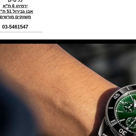
כל טיים
(01/11/2021)
ירמיהו 6 ת"א
סדרת טופ גאן 2022 IWC Big Pilot
אבן גבירול 51 ת"א
Perpetual Calendar Top Gun
משווקים מורשים
(31/10/2021)
03-5461547
אומגה אולימפיאדת החורף בסין
Omega Seamaster Aqua Terra
Beijing 2022
(29/10/2021)
פנראיי כרונוגרף Officine Panerai
Submersible Chrono Flyback
Mike Horn Edition
(28/10/2021)
גלאסהוטה אורגילנל 2022
Glashutte Original Senator
Excellence Perpetual Calendar
(27/10/2021)
פרלה 2022Perrelet Lab
Peripheral Dual Time Big Date
(26/10/2021)
ורסצ'ה כרונוגרף Versace Icon
Active Chronograph
(25/10/2021)
בלנקפיין Blancpain Fifty Fathoms
Bathyscaphe Bucherer Blue
(24/10/2021)