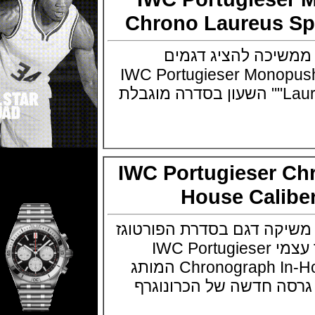
Chrono Laureus 
עונים IWC ממשיכה להציג דגמים
IWC Portugieser Monopush
"Laureus Sport for Good" השעון בסדרה מוגבלת
IWC Portugieser 
House Cali
עונים IWC משיקה דגם בסדרת הפורטוגז
שלה עם מנגנון ביצור עצמי IWC Portugieser
Chronograph In-House Caliber 69355 המותג