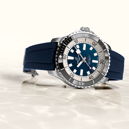
Piguet Royal Oak Concept
Flying Tourbillon
(07/10/2021)
אוריס מהדורת מטוסים מיוחדת Oris
Big Crown ProPilot Rega Fleet
(04/10/2021)
זניט מהדרות בוטיק Zenith
Chronomaster Original Boutique
Edition
(03/10/2021)
בל אנד רוס יהלומים Bell & Ross
BR 05 Diamond
(01/10/2021)
סייקו כרונוגרף Seiko Speed Timer
Automatic Chronograph
(30/09/2021)
יוליס נרדין Ulysse Nardin Marine
Megayacht
(29/09/2021)
בל אנד רוס שעון זהב שילדי Bell &
Ross BR 05 Skeleton Gold
(28/09/2021)
יוליס נרדין Ulysse Nardin Diver
Chrono 44 Monaco Yacht Show
(27/09/2021)