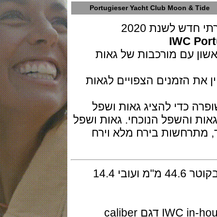
Portugieser Yacht Club Moon & 
IWC 
עם מורכבות של גאות
ה מציין את הזמנים הצפויים לגאות
ירח הכפול בשעה 12 שופרה כדי להציג גאות ושפל
והשפל הנוכחי. גאות ושפל
רחשות בירח מלא וירח
השעון זמין בזהב ורוד מלא 18 קראט בקוטר 44.6 מ"מ ועובי 14.4
המנגנון מכני אוטומטי ביצור עצמי IWC in-house דגם caliber