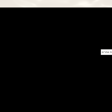
פנראי חוגה ומנגנון שילדי Officine
Panerai Submersible S
BRABUS Shadow Black Ops
השעון בסדרה מוגבלת ש
(26/09/2021)
אומגה כרונוסקופ Omega
Speedmaster Chronoscope
(24/09/2021)
אודמר פיגה רויאל אוק בלוח שנה
נצחי Audemars Piguet Royal
Oak Perpetual Calendar
Titanium
(22/09/2021)
יגר לה קולטורה ריברסו מיניט רפיטר
Jaeger-LeCoultre Reverso
Tribute Minute Repeater
(21/09/2021)
אודמר פיגה קוד Audemars Piguet
Tourbillon Code 11.59
Openworked
(20/09/2021)
אוריס צלילה אפור Oris Divers
Sixty-Five Grey 40
(20/09/2021)
פנראיי קרבוטק מיוחד Officine