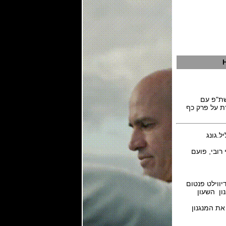
והה, שת"פ עם
נדת על פרק כף
ווילט פנטום
ון השעון
ת המנגנון