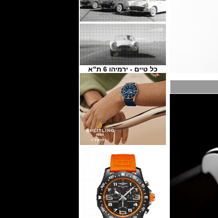
כל טיים - ירמיהו 6 ת"א