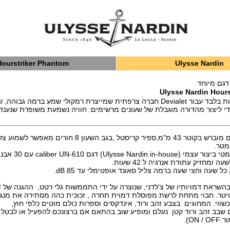
Hourstriker Phantom
Ulysse Nardin
 דגם מיוחד
Ulysse Nardin Hour
סדרה של 85 יחידות בלבד עבור Devialet חברה צרפתית שמייצרת רמקולי שמע ברמה גב
Ulysse Nard כדי ליצור מהדורה מוגבלת של שעונים מרשימים: חוויה נשמעת משופרת שנע
ל ,בגב השעון 8 חורים מאפשר לשמוע צליל.גונג
Ulysse) דגם caliber UN-610 עם 30 אבני רובי, פועם
 כל שעה וחצי שעה ברמה צליל סאונד אופטימלי עד 85 dB.
השראת דמויותיו של צ'לדני, שנוצרה על ידי התממשות גלי רטט, ההגנה של די
יטר. חבוי מתחת לרשת מפוסלת דמוית תחרה , זכוכית כהה מסתירה את מנגנ
ווי. המחוגים בצבע זהב ורוד, אינדקסים וספרות כולם מוטים כלפי חוץ,
שבב זהב ורוד קטן נעלם ומופיע שוב בהתאם אם ברצונכם להפעיל או לבטל א
ON).