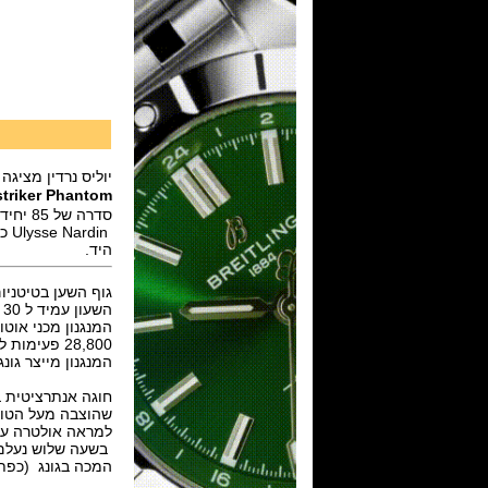
יוליס נרדין מציגה
striker Phantom
in
היד.
גוף השען בטיטניום מוברש בקוטר 43 מ"מ,ספיר קריסט
השעון עמיד ל 30 מטר.
המנגנון מכני אוטומטי ביצור עצמי ( Nardin in-house
28,800 פעימות לשעה ומחזיק עתודת אנרגיה ל 42 שעות.
המנגנון מייצר גונג
חוגה אנתרציטית ב
שהוצבה מעל הטוו
למראה אולטרה עכש
בשעה שלוש נעלם 
המכה בגונג (כפתור  / OFF