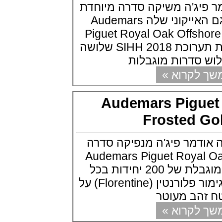
ג'ה משיקה סדרה מיוחדת
Carbotech Blu Notte
(19/09/2021)
לרגל 25 שנים לדגם האייקוני שלה Audemars
בל אנד רוס Bell & Ross BR 05
Piguet Royal Oak Offs
GMT
(14/09/2021)
השעונים יוצגו רשמית תערוכת SIHH 2018 שלושה
אודמר פיגה מיניט רפיטר
סדרות מוגבלות
Audemars Piguet Royal Oak
Minute Repeater Supersonnerie
קרוא »
(14/09/2021)
שעון IWC לצי האמריקאי ארה"ב
IWC Pilot Watch Chronographs
Audemars Pigu
for the U.S. Navy
(13/09/2021)
Frosted 
שופארד מילה מילה פורשה
Chopard Mille Miglia GTS
Luftgekühlt Edition
דמר פיג'ה מנפיקה סדרה
(12/09/2021)
Audemars Piguet Royal Oa
מידו צלילה Mido Ocean Star
Gold 41 מהדורה מוגבלת של 200 יחידות בכל
200C
(05/09/2021)
העולם. גוף השעון בגימור פלורנטין (Florentine) על
IWC שאפהאוזן קרמי IWC Pilot
ב מעוטר
Automatic Blue Ceramic
(05/09/2021)
קרוא »
אודמר פיגה 2021 רויאל אוק
אופשור Audemars Piguet Royal