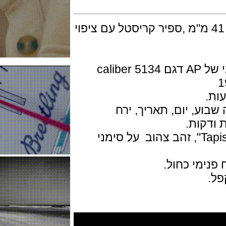
 השעון עשוי זהב מלא 18K בקוטר 41 מ"מ ,ספיר קריסטל עם ציפוי
המנגנון הוא מכני אוטומטי ביצור עצמי של AP דגם caliber 5134
, יום, תאריך, ירח
קות.
החוגה כחולה עם דפוס "גרנדה Tapisserie", זהב צהוב על סימני