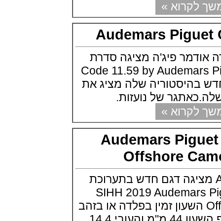
קרוא »
Flying Tourbillon
(07/10/2021)
אוריס מהדורת מטוסים מיוחדת Oris
Audemars Pigu
Big Crown ProPilot Rega Fleet
(04/10/2021)
זניט מהדרות בוטיק Zenith
דמר פיג'ה מציגה סדרת
Chronomaster Original Boutique
 Code 11.59 by Audemars Piguet
Edition
(03/10/2021)
היסטוריה שלה מציג את
בל אנד רוס יהלומים Bell & Ross
כאתגר של נועזות.
BR 05 Diamond
(01/10/2021)
קרוא »
סייקו כרונוגרף Seiko Speed Timer
Automatic Chronograph
(30/09/2021)
Audemars Pigu
יוליס נרדין Ulysse Nardin Marine
Megayacht
Offshore C
(29/09/2021)
בל אנד רוס שעון זהב שילדי Bell &
השעונים AP מציגה דגם חדש בתערוכת
Ross BR 05 Skeleton Gold
(28/09/2021)
SIHH 2019 Audemars
יוליס נרדין Ulysse Nardin Diver
Offshore Camoufla השעון זמין בפלדה או בזהב
Chrono 44 Monaco Yacht Show
(27/09/2021)
מלא 18K,קוטר גוף השעון 44 מ"מ והעובי 14.4