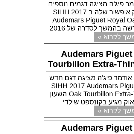
ג'ה מציגה דגמים נוספים
מוריס לקרואה Maurice Lacroix
Eliros 25th Anniversary
בסדרת הרויאל אוק אופשור שלה ב SIHH 2017
(27/07/2021)
Audemars Piguet Roya
יגר לה קולטורה Jaeger-LeCoultre
Rendez-Vous Dazzling Moon
משך לסדרה של 2016
Lazura
(26/07/2021)
קרוא »
פנראי רדיומיר Officine Panerai
Radiomir Eilean
(25/07/2021)
Audemars Pigu
בריגה לנשים Breguet Reine de
Tourbillon Extra
Naples 8938
(22/07/2021)
גראהם Graham Fortress
מר פיג'ה מציגה דגם חדש
Monopusher Chrono
(20/07/2021)
SIHH 2017 Audemars Piguet
שופאד גולף Chopard Happy
Oak Tourbillon Extra-Thin Openworked השעון
Sport Golf Edition
(19/07/2021)
מגיע בקונספט שילדי
ריצ'רד מייל Richard Mille RM 029
קרוא »
Le Mans Classic
(16/07/2021)
יגר לה קולטורה 1,104 יהלומים בסך
Audemars Pigu
כולל של 7.84 קראט
(15/07/2021)