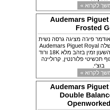
Breguet Type XX
קרוא »
(05/07/2021)
טאג הויר מונקו TAG Heuer
Carbon Monaco
Audemars Pigu
(04/07/2021)
טודור Tudor Black Bay GMT One
Froste
(02/07/2021)
פטק פיליפ Patek Philippe Grand
Complication Desk Clock
ר פיג'ה מציגה גרסה נשית
(02/07/2021)
לסדרת הרויאל אוק שלה Audemars Piguet Royal
ברייטלינג אופנתי לנשים Breitling
SuperOcean Heritage 57 Pastel
Oak Frosted Gold השעון זמין בזהב מלא 18K ורוד
Paradise
שיטי פלורנטין, קרוליינה
(30/06/2021)
'י.
ריצ'רד מייל רגטה Richard Mille
RM 60-01 Les Voiles de St.
קרוא »
Barth Chronograph
(29/06/2021)
יוליס נרדין Ulysse Nardin
Audemars Pigu
Chronometer Titanium Blue
(28/06/2021)
Double Bal
טודור בלאק ביי ברונזה Tudor
Black Bay Fifty-Eight Bronze
Openwork
(24/06/2021)
אדוקס צלילה 1000 מטר Edox Sky