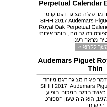
Perpetual Calend
דוקסה לבן DOXA SUB 200
Whitepearl
(14/07/2021)
פיג'ה מציגה דגם קרמי
בל אנד רוס Bell & Ross BR 03-94
ערוכת SIHH 2017 Audemars Piguet
Patrouille de France
(13/07/2021)
Royal Oak Perpetual C
אומגה לאולימפיאדת טוקיו 2020
ורה גבוהה , חומר איכותי
Omega Seamaster Aqua Terra
Tokyo
ראה רענן
(09/07/2021)
קרוא »
פנראי ג'ימי צ'ין Officine Panerai
Submersible Chrono Flyback
Jimmy Chin Editions
Audemars Piguet 
(08/07/2021)
שען אודמר פיגה Audemars Piguet
Th
Royal Oak Frosted Gold 34
(08/07/2021)
אודמר פיגה Audemars Piguet
יג'ה מציגה דגם מיוחד
Royal Oak Black Ceramic 34
SIHH 2017 Audemars Piguet
(07/07/2021)
יגר לה קולטורה Jaeger-LeCoultre
Oak Extr כאשר הדגם המקורי הופיע
Reverso Tribute Enamel
לראשונה בשנת 1972, הוא היה שעון הספורט
(06/07/2021)
בריגה ONLY WATCH 2021
קרתי