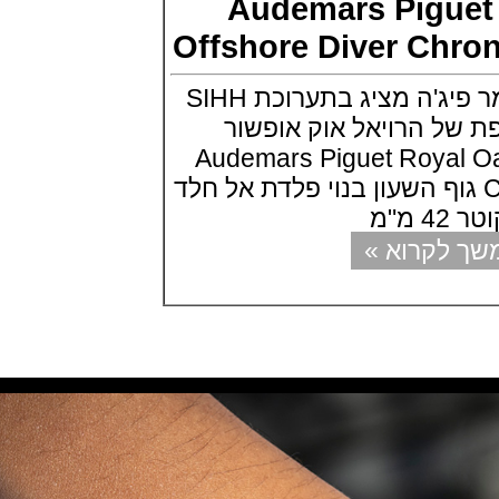
Audemars Pigu
סיטיזן שעון צלילה 2021 -- Citizen
Promaster Mechanical Diver
Offshore Diver C
200
(14/06/2021)
שופארד מיילה מיליה Chopard
מותג השעונים אודמר פיג'ה מציג בתערוכת SIHH
Mille Miglia 2021
(13/06/2021)
 של הרויאל אוק אופשור
זניט ספארי Zenith Chronomaster
Audemars Piguet Roya
Revival Safari
(11/06/2021)
Chronograph גוף השעון בנוי פלדת אל חלד
יוליס נרדין במהדורת כריש Ulysse
Nardin Diver Lemon Shark
(09/06/2021)
קרוא »
ג'יארד פריגו Girard-Perregaux
Laureato Absolute Infrared
(07/06/2021)
סייקו גרסה משוחזרת Seiko
Prospex 1986 Quartz Diver's
35th Anniversary
(04/06/2021)
אוריס הלשטיין Oris Hölstein
Edition 2021
(02/06/2021)
אדוקס כרונגרף Edox CO1 Carbon
Automatic Chronograph