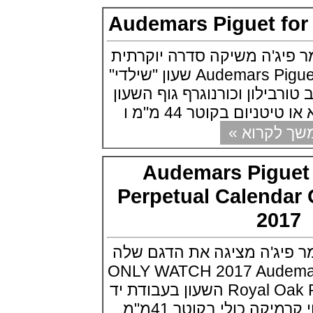
Oak Offshore Collections 2021
Audemars Piguet f
(02/09/2021)
אודמר פיגה 2021 רויאל אוק
אופשור Audemars Piguet Royal
ג'ה משיקה סדרה יוקרתית
Oak Offshore Collections 2021
Audemars Piguet for Material Good שעון "שילדי"
(02/09/2021)
ברייטלניג מכוניות קלאסיות
שולב טורבילון וכורנוגרף גוף השעון
Breitling Top Time Classic Cars
Collection
(01/09/2021)
קרוא »
יוליס נרדין Ulysse Nardin Marine
Torpilleur Collection
(31/08/2021)
Audemars Pigu
אוריס אופסיס הדייט Oris Aquis
Date Upcycle
Perpetual Calen
(31/08/2021)
20
זניט Zenith Defy 21 Patrick
Mouratoglou Edition
(27/08/2021)
ג'ה מציגה את הדגם שלה
שעוני IWC בחלל IWC Pilot
Chronograph Ceramic
ONLY WATCH 2017 Audemars P
Inspiration4
(27/08/2021)
Royal Oak Perpetual Calendar השעון בעבודת יד
גרנד סייקו Grand Seiko Spring
אמן ,גוף השעון בנוי קרמיקה כולי,בקוטר 41מ"מ