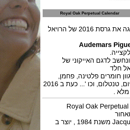
Royal Oak Perpetual Calenda
חברת שעוני היוקרה אודמר פיג'ה מציגה את גרסת 2016 של הרויאל
Audemars Pi
ה.
הגיח לעולם בשנת 1972 ונחשב לדגם האייקוני של
לד
מרים פלטינה, פחמן,
alacrite, ברונזה, גומי, קרמיקה, טיטניום, טנטלום, וכו '... כעת ב 2016
.
ס על הדגם הראשון של ה Royal Oak Perpetual
יותר 25554 בעיצוב של Jacqueline Dimier משנת 1984 , יוצר ב