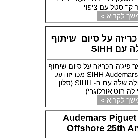
פנראי חוגה ומנגנון שילדי Officine
סטל עם ציפוי
Panerai Submersible S
BRABUS Shadow Black Ops
קרוא »
השעון בסדרה מוגבלת ש
(26/09/2021)
אומגה כרונוסקופ Omega
Speedmaster Chronoscope
זה על סיום שיתוף
(24/09/2021)
אודמר פיגה רויאל אוק בלוח שנה
SIHH
נצחי Audemars Piguet Royal
Oak Perpetual Calendar
Titanium
'ה הכריזה על סיום שיתוף
(22/09/2021)
יגר לה קולטורה ריברסו מיניט רפיטר
פעולה עם SIHH Audemars Piguet מכריזה על
Jaeger-LeCoultre Reverso
סיום שיתוף הפעולה שלה עם ה- SIHH (סלון
Tribute Minute Repeater
(21/09/2021)
הוט אורלוגרי)
אודמר פיגה קוד Audemars Piguet
קרוא »
Tourbillon Code 11.59
Openworked
(20/09/2021)
Audemars Pigu
אוריס צלילה אפור Oris Divers
Sixty-Five Grey 40
Offshore 25th
(20/09/2021)
פנראיי קרבוטק מיוחד Officine
Panerai Luminor Marina