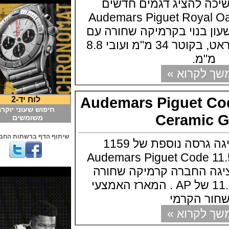
 להציג דגמים חדשים
Audemars Piguet Royal Oak
ף השעון בנוי בקרמיקה שחורה עם
ברגי זהב ורוד 18 קראט, בקוטר 34 מ"מ ועובי 8.8
מ.
קרוא »
Audemars Piguet 
לוח יד-2
חיפוש שעוני יוקרה
Cerami
משומשים
שיתוף הדף ברשתות החברתיות
אודמר פיגה מציגה גרסה נוספת של 1159
Audemars Piguet Code
גה החברה קרמיקה שחורה
בקולקציית קוד 11.59 של AP . המארז האמצעי
 הקרמי
קרוא »