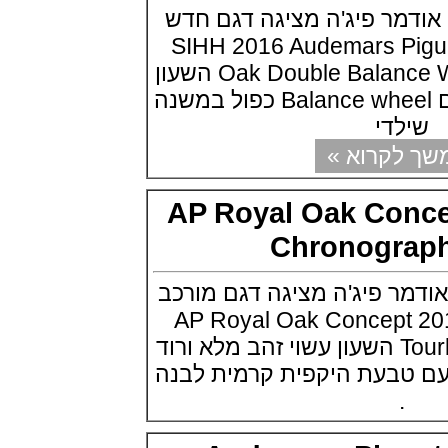
Diver Neptunian 1000
מר פיג'ה מציגה דגם חדש
(22/06/2021)
SIHH 2016 Audemars Piguet
ברייטלינג תחרות איירון מן 2021 ®
ENDURANCE PRO IRONMAN
Oak Double Balance Wheel Openworked השעון
(21/06/2021)
הוא יצירה הנדסית עם Balance wheel כפול במשנה
מוריס לקרואה Maurice Lacroix
Gravity
לדי
(20/06/2021)
קרוא »
בריגה Breguet Type XXI 3815
Titanium
(19/06/2021)
AP Royal Oak Con
אומגה אקווה טרה 2021 Small
Seconds
Chronogr
(18/06/2021)
פטק פיליפ מציגים:Patek Philippe
6002R Grand Complication
ר פיג'ה מציגה דגם מורכב
(17/06/2021)
תערוכת ג'נבה 2016 AP Royal Oak Concept
בל אנד רוס קרמי Bell & Ross BR
03-92 Red Radar Ceramic
Tourbillon Chronograph השעון עשוי זהב מלא ורוד
(16/06/2021)
 מ"מ עם טבעת היקפית קרמית לבנה
לואי הררד אלן זילברשטיין Louis
Erard X Alain Silberstein
.
Tryptich
(15/06/2021)