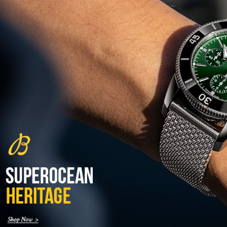
(01/06/2021)
שעון גוצ'י טוריבלון Gucci 25H
Tourbillon
(31/05/2021)
זניט דגם היסטורי Zenith
Chronomaster Revival A3817
(27/05/2021)
טודור בלאק ביי קרמי Tudor Black
Bay Ceramic
(26/05/2021)
מחיר שהשיגו שעוני פטק פיליפ
(25/05/2021)
שעון צלילה "בול" 2021 Ball Watch
Engineer Hydrocarbon
AeroGMT Sled Driver
(24/05/2021)
IWC ומרצדס AMG סדרת IWC
Pilot's Chronograph AMG
Edition
(23/05/2021)
בל אנד רוס Bell & Ross BR 05
Skeleton NightLum
(21/05/2021)
זניט כרונומסטר Zenith
Chronomaster Sport Gold