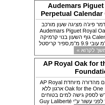
שעון IWC Chronograph Edition
Audemars Pigu
IWC x Hot Wheels Racing Works
(19/10/2021)
Perpetual Calen
פטק פיליפ כרונוגרף 2022Patek
Philippe Chronograph
Complications
יג'ה מציגה שעון מורכב
(17/10/2021)
Audemars Piguet Royal Oa
שעון צלילה פורטיס Fortis
Calendar Openworked גוף השעון בנוי קרמיקה
Marinemaster M-44 Diver
(14/10/2021)
גרובל פורסיי זמן כדור הארץ
Greubel Forsey GMT Earth Final
קרוא »
Edition
(13/10/2021)
AP Royal Oak fo
סייקו טרטל Seiko Prospex Sea
Turtle U.S. Special Edition
(11/10/2021)
Found
אדוקס עם ב.מ.וו Edox and BMW
M Motorsports
אודמר פיג'ה משיקים מהדורה מיוחדת AP Royal
(10/10/2021)
Oak for the One Drop Foundation ארגון ללא
זניט נשים Zenith Chronomaster
Original
ספק גישה למים בטוחים
(08/10/2021)
 Guy Laliberté
אודמר פיגה קונספט Audemars
Piguet Royal Oak Concept