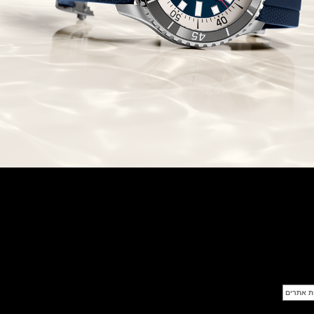
שופארד מילה מילייה 2021
Chopard Mille Miglia GTS
California Mille 30th
(08/05/2021)
ברייטליגנ סופר כרונומט Breitling
Super Chronomat
(06/05/2021)
אוריס צלילה מקצועי עם מד עומק
יחודי Oris Aquis Depth Gauge
(06/05/2021)
בלאנפיין פיפטי פאטום.Blancpain
Fifty Fathoms Bathyscaphe
Desert Edition
(05/05/2021)
ריצ'ארד מיל נשים Richard Mille
RM 07-01 Racing Red
(03/05/2021)
בל אנד רוס שעון צבאי Bell & Ross
BR 03-92 Diver Military
(02/05/2021)
גלאסהוטה אורגינל Glashutte
Original PanoMaticLunar
(30/04/2021)
ריצ'ארד מייל:Richard Mille RM
21-01 Tourbillon Aerodyne