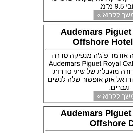
Drive 5 Days Minamo Ref.
SLGA007
(25/08/2021)
קרוא »
לוקמן Locman Mare 300
Automatic Diver
(23/08/2021)
Audemars Pigu
טיסו Tissot PRX Powermatic 80
(22/08/2021)
Offshore Ho
אוריס ארגון החילוץ האווירי רפואי
בוצואנה Oris ProPilot Okavango
Air Rescue
דמר פיג'ה מנפיקה סדרה
(18/08/2021)
Audemars Piguet Royal Oak
פיאז'ה פולו פנדה Piaget Polo
H מהדורה מוגבלת של שתי סדרות
Panda Blue Chronograph
(06/08/2021)
ל אוק אופשור שלה לנשים
ג'ירארד פרגו Girard-Perregaux
רים.
Laureato Absolute Ti 230
(05/08/2021)
קרוא »
הובלו מהדורת חופי הים התיכון
ublot Mediterranean Sea
Boutique Collections
Audemars Pigu
(01/08/2021)
שופארד Chopard Happy Ocean
Offshor
300 Meters
(29/07/2021)