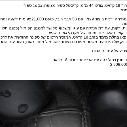
ה, גב צג ספיר.
מנגנון קליבר 631 מתיחה ידנית ביצור עצמי עם 53 אבני רובי, פוע
ות, דקות, עתודת אנרגיה עם עוגן ומשקוף מקושר למנגנון הפיתול (פטנט תלוי 
נדיקציית שלב ירח, ומחוון של מקדמי גאות ושפע.
חוגת אמייל גרנד פאו בתלת מימד בזהב 18 קראט, המזכיר חרטום של ספינה החורשת את 
 מדויק של הירח עם משטח מפורט במיוחד יושב מול מחוון גאות, בעוד עוגן המ
צביע על עתודת הכוח..
נין כחול כהה עם אבזם זהב ורוד 18 קראט.