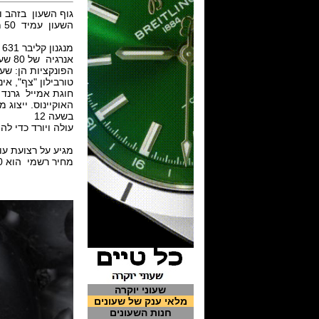
גוף השעון בזהב ורוד 18 קראט, גודלו 44 מ"מ. קריסטל ספיר מצופ
השעון עמיד 50 מטר.
אנרגיה של 80 שעות.
הפונקציות הן: שע
טורבילון "צף", אי
האוקיינוס. ייצוג
בשעה 12
עולה ויורד כדי לה
מגיע על רצועת עור ת
מחיר רשמי הוא 306,000 $
שעוני יוקרה
מלאי ענק של שעונים
חנות השעונים