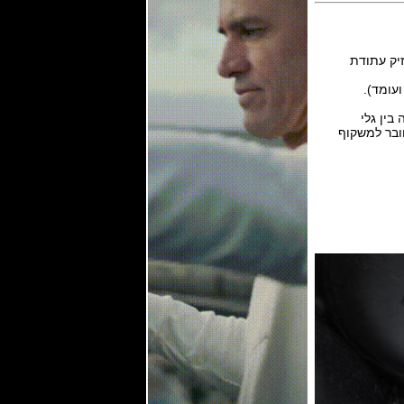
ם 21,600פעימות לשעה ומחזיק עתודת
ועומד).
דרכה בין גלי
חובר למשקוף