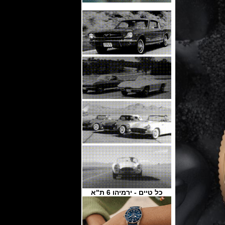
כל טיים - ירמיהו 6 ת"א