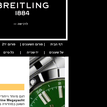
דף הבית
|
פורום השעונים
|
פורום יד2
על שעונים
|
יד-שנייה
|
כל-טיים
דגם מיוחד וייחודי 
rine Megayacht
השעון במהדורה מוגבלת 